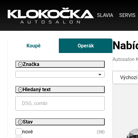
SLAVIA
SERVIS
Nabí
Koupě
Operák
Autosalon K
Značka
Hledaný text
Stav
nové
(38)