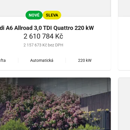
NOVÉ
SLEVA
di A6 Allroad 3,0 TDI Quattro 220 kW
2 610 784 Kč
2 157 673 Kč bez DPH
fta
Automatická
220 kW