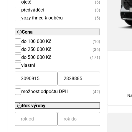
ojeté
(6)
předváděcí
(3)
vozy ihned k odběru
(5)
Cena
do 100 000 Kč
(10)
do 250 000 Kč
(36)
do 500 000 Kč
(171)
vlastní
možnost odpočtu DPH
(42)
Na
Rok výroby