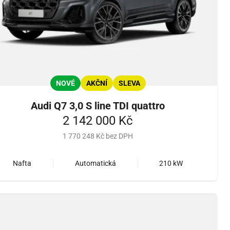
NOVÉ
AKČNÍ
SLEVA
Audi Q7 3,0 S line TDI quattro
2 142 000 Kč
1 770 248 Kč bez DPH
Nafta
Automatická
210 kW