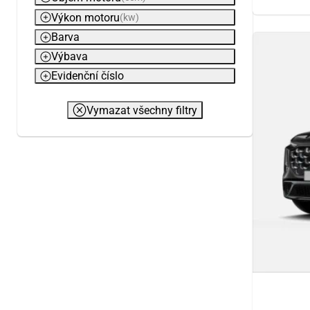
Výkon motoru
(kw)
Barva
Výbava
Evidenční číslo
Vymazat všechny filtry