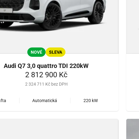
NOVÉ
SLEVA
Audi Q7 3,0 quattro TDI 220kW
2 812 900 Kč
2 324 711 Kč bez DPH
fta
Automatická
220 kW