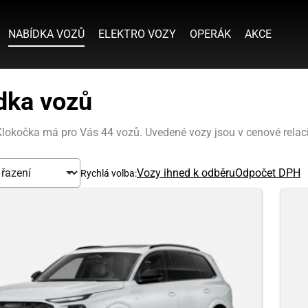
NABÍDKA VOZŮ
ELEKTRO VOZY
OPERÁK
AKCE
dka vozů
lokočka má pro Vás 44 vozů. Uvedené vozy jsou v cenové relaci
Vozy ihned k odběru
Odpočet DPH
Rychlá volba: