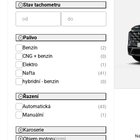
Stav tachometru
Palivo
Benzín
(2)
CNG + benzín
(0)
Elektro
(1)
Nafta
(41)
hybridní - benzin
(0)
Řazení
Automatická
(43)
Manuální
(1)
Karoserie
Na
Objem motoru
(ccm)