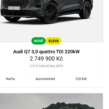
NOVÉ
SLEVA
Audi Q7 3,0 quattro TDI 220kW
2 749 900 Kč
2 272 645 Kč bez DPH
Nafta
Automatická
220 kW