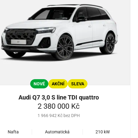
NOVÉ
AKČNÍ
SLEVA
Audi Q7 3,0 S line TDI quattro
2 380 000 Kč
1 966 942 Kč bez DPH
Nafta
Automatická
210 kW