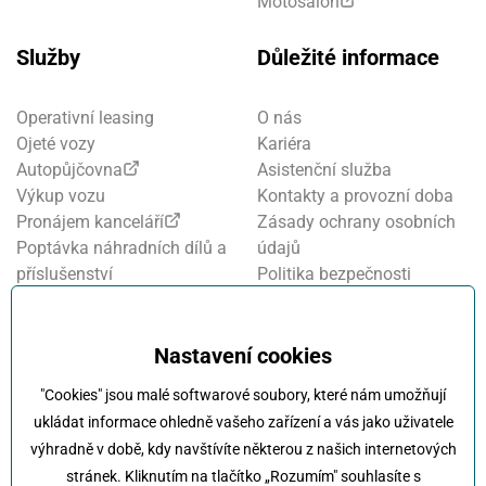
Motosalon
Služby
Důležité informace
Operativní leasing
O nás
Ojeté vozy
Kariéra
Autopůjčovna
Asistenční služba
Výkup vozu
Kontakty a provozní doba
Pronájem kanceláří
Zásady ochrany osobních
Poptávka náhradních dílů a
údajů
příslušenství
Politika bezpečnosti
Financování a pojištění
informací
Motosalon
Nastavení cookies
Oznamovací systém
Nastavení cookies
Projekt FVE financování
"Cookies" jsou malé softwarové soubory, které nám umožňují
Kola Klokočka - ukončení
ukládat informace ohledně vašeho zařízení a vás jako uživatele
provozu
výhradně v době, kdy navštívíte některou z našich internetových
stránek. Kliknutím na tlačítko „Rozumím" souhlasíte s