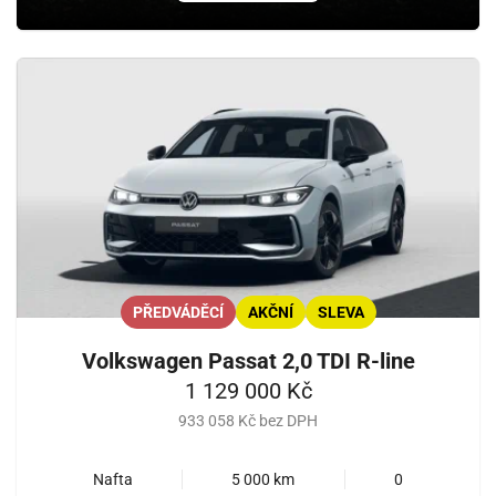
PŘEDVÁDĚCÍ
AKČNÍ
SLEVA
Volkswagen Passat 2,0 TDI R-line
1 129 000 Kč
933 058 Kč bez DPH
Nafta
5 000 km
0