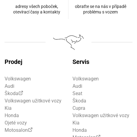
adresy všech poboček,
obraťte se na nás v případě
otevírací časy a kontakty
problému s vozem
Prodej
Servis
Volkswagen
Volkswagen
Audi
Audi
Škoda
Seat
Volkswagen užitkové vozy
Škoda
Kia
Cupra
Honda
Volkswagen užitkové vozy
Ojeté vozy
Kia
Motosalon
Honda