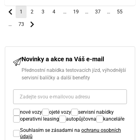
1
(aktuální)
2
3
4
…
19
…
37
…
55
…
73
Novinky a akce na Váš e-mail
Přednostní nabídka testovacích jízd, výhodnější
servisní balíčky a další benefity
nové vozy
ojeté vozy
servisní nabídky
operativní leasing
autopůjčovna
kanceláře
Souhlasím se zásadami na
ochranu osobních
údajů