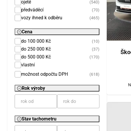
ojeté
(540)
předváděcí
(70)
vozy ihned k odběru
(465)
Cena
do 100 000 Kč
(10)
do 250 000 Kč
(37)
Ško
do 500 000 Kč
(170)
vlastní
možnost odpočtu DPH
(618)
N
Rok výroby
Stav tachometru