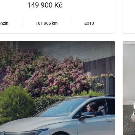
149 900 Kč
enzín
101 865 km
2010