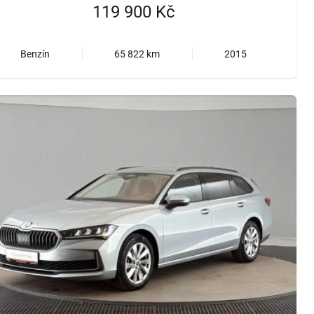
119 900 Kč
Benzín
65 822 km
2015