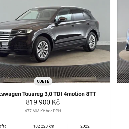
OJETÉ
kswagen Touareg 3,0 TDI 4motion 8TT
819 900 Kč
677 603 Kč bez DPH
afta
102 223 km
2022