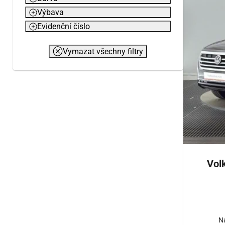
Výbava
Evidenční číslo
Vymazat všechny filtry
Vol
N