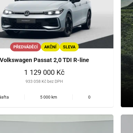
PŘEDVÁDĚCÍ
AKČNÍ
SLEVA
Volkswagen Passat 2,0 TDI R-line
1 129 000 Kč
933 058 Kč bez DPH
Nafta
5 000 km
0