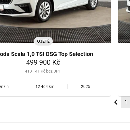
OJETÉ
oda Scala 1,0 TSI DSG Top Selection
499 900 Kč
413 141 Kč bez DPH
enzín
12 464 km
2025
1
(a