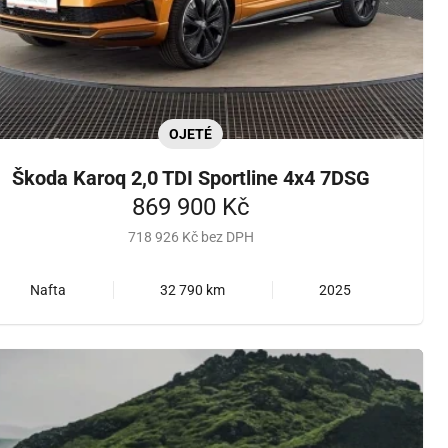
OJETÉ
Škoda Karoq 2,0 TDI Sportline 4x4 7DSG
869 900 Kč
718 926 Kč bez DPH
Nafta
32 790 km
2025