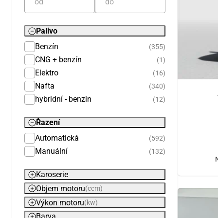
Palivo
Benzín
(355)
CNG + benzín
(1)
Elektro
(16)
Nafta
(340)
hybridní - benzin
(12)
Řazení
Automatická
(592)
Manuální
(132)
Karoserie
Objem motoru
(ccm)
Výkon motoru
(kw)
Barva