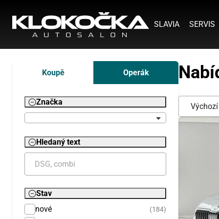
SLAVIA
SERVIS
Nabí
Koupě
Operák
Značka
Hledaný text
Stav
nové
(184)