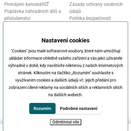
Pronájem kanceláří
Zásady ochrany osobních
Poptávka náhradních dílů a
údajů
příslušenství
Politika bezpečnosti
Financování a pojištění
informací
Motosalon
Nastavení cookies
Oznamovací systém
Nastavení cookies
Projekt FVE financování
"Cookies" jsou malé softwarové soubory, které nám umožňují
Kola Klokočka - ukončení
ukládat informace ohledně vašeho zařízení a vás jako uživatele
provozu
výhradně v době, kdy navštívíte některou z našich internetových
stránek. Kliknutím na tlačítko „Rozumím" souhlasíte s
využívaním cookies a dalších údajů vč. jejich předání pro
zobrazení cílené reklamy na sociálních sítích a reklamních sítích
na dalších webech.
Klokočka -
Na každé cestě s vámi
Karlovarská 814/115 , 161 00 Praha 6 - Řepy
Rozumím
Podrobné nastavení
tel:
+420 222 197 111
e-mail:
info@klokocka.cz
Odmítnout vše
© 2026 Klokočka
Tvorba webu
UVM interactive