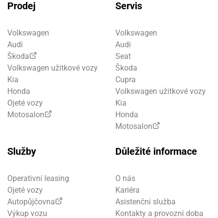
Prodej
Servis
Volkswagen
Volkswagen
Audi
Audi
Škoda
Seat
Volkswagen užitkové vozy
Škoda
Kia
Cupra
Honda
Volkswagen užitkové vozy
Ojeté vozy
Kia
Motosalon
Honda
Motosalon
Služby
Důležité informace
Operativní leasing
O nás
Ojeté vozy
Kariéra
Autopůjčovna
Asistenční služba
Výkup vozu
Kontakty a provozní doba