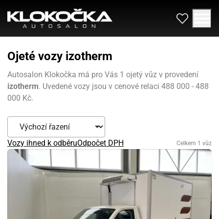
Ojeté vozy izotherm
Autosalon Klokočka má pro Vás 1 ojetý vůz v provedení
izotherm
. Uvedené vozy jsou v cenové relaci 488 000 - 488
000 Kč.
Vozy ihned k odběru
Odpočet DPH
Celkem 1 vůz