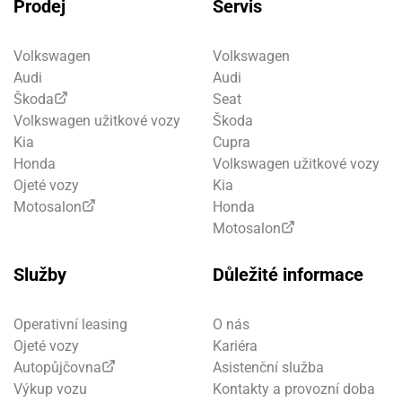
Prodej
Servis
Volkswagen
Volkswagen
Audi
Audi
Škoda
Seat
Volkswagen užitkové vozy
Škoda
Kia
Cupra
Honda
Volkswagen užitkové vozy
Ojeté vozy
Kia
Motosalon
Honda
Motosalon
Služby
Důležité informace
Operativní leasing
O nás
Ojeté vozy
Kariéra
Autopůjčovna
Asistenční služba
Výkup vozu
Kontakty a provozní doba