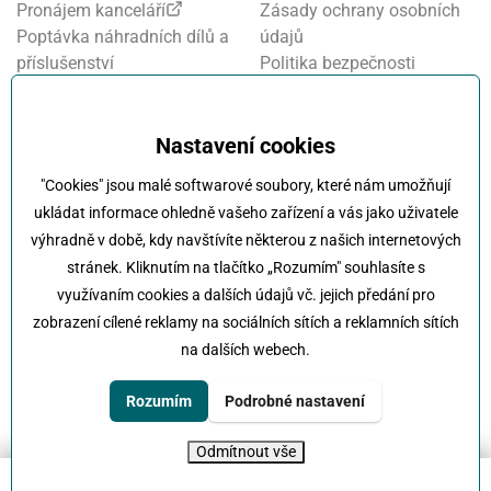
Pronájem kanceláří
Zásady ochrany osobních
Poptávka náhradních dílů a
údajů
příslušenství
Politika bezpečnosti
Financování a pojištění
informací
Motosalon
Nastavení cookies
Oznamovací systém
Nastavení cookies
Projekt FVE financování
"Cookies" jsou malé softwarové soubory, které nám umožňují
Kola Klokočka - ukončení
ukládat informace ohledně vašeho zařízení a vás jako uživatele
provozu
výhradně v době, kdy navštívíte některou z našich internetových
stránek. Kliknutím na tlačítko „Rozumím" souhlasíte s
využívaním cookies a dalších údajů vč. jejich předání pro
zobrazení cílené reklamy na sociálních sítích a reklamních sítích
na dalších webech.
Klokočka -
Na každé cestě s vámi
Karlovarská 814/115 , 161 00 Praha 6 - Řepy
Rozumím
Podrobné nastavení
tel:
+420 222 197 111
e-mail:
info@klokocka.cz
Odmítnout vše
© 2026 Klokočka
Tvorba webu
UVM interactive