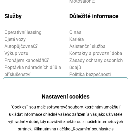
Motosalon
Služby
Důležité informace
Operativní leasing
O nás
Ojeté vozy
Kariéra
Autopůjčovna
Asistenční služba
Výkup vozu
Kontakty a provozní doba
Pronájem kanceláří
Zásady ochrany osobních
Poptávka náhradních dílů a
údajů
příslušenství
Politika bezpečnosti
Financování a pojištění
informací
Motosalon
Nastavení cookies
Oznamovací systém
Nastavení cookies
Projekt FVE financování
"Cookies" jsou malé softwarové soubory, které nám umožňují
Kola Klokočka - ukončení
ukládat informace ohledně vašeho zařízení a vás jako uživatele
provozu
výhradně v době, kdy navštívíte některou z našich internetových
stránek. Kliknutím na tlačítko „Rozumím" souhlasíte s