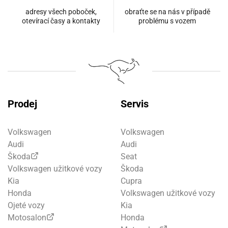
adresy všech poboček,
obraťte se na nás v případě
otevírací časy a kontakty
problému s vozem
Prodej
Servis
Volkswagen
Volkswagen
Audi
Audi
Škoda
Seat
Volkswagen užitkové vozy
Škoda
Kia
Cupra
Honda
Volkswagen užitkové vozy
Ojeté vozy
Kia
Motosalon
Honda