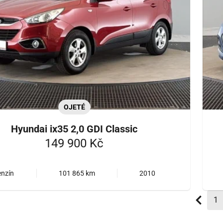
OJETÉ
Hyundai ix35 2,0 GDI Classic
149 900 Kč
enzín
101 865 km
2010
1
(a