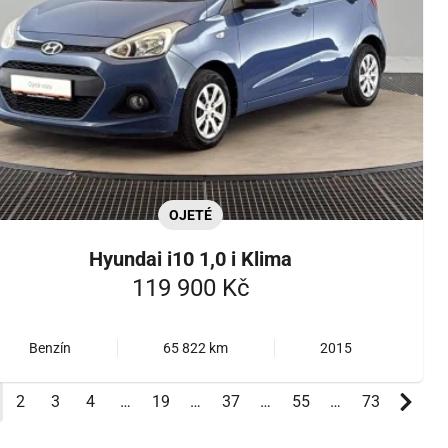
OJETÉ
Hyundai i10 1,0 i Klima
119 900 Kč
Benzín
65 822 km
2015
ktuální)
2
3
4
…
19
…
37
…
55
…
73