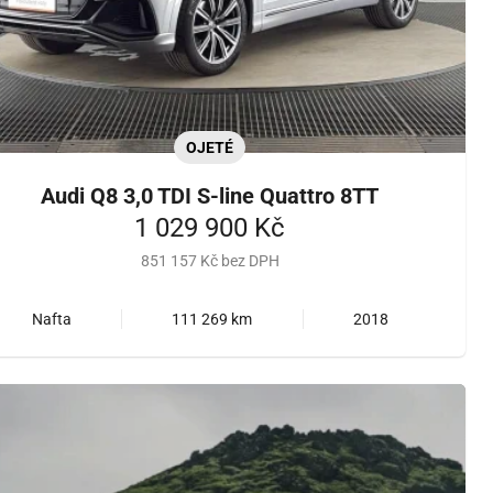
OJETÉ
Audi Q8 3,0 TDI S-line Quattro 8TT
1 029 900 Kč
851 157 Kč bez DPH
Nafta
111 269 km
2018