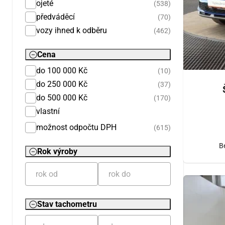
ojeté
(538)
předváděcí
(70)
vozy ihned k odběru
(462)
Cena
do 100 000 Kč
(10)
do 250 000 Kč
(37)
do 500 000 Kč
(170)
vlastní
možnost odpočtu DPH
(615)
B
Rok výroby
Stav tachometru