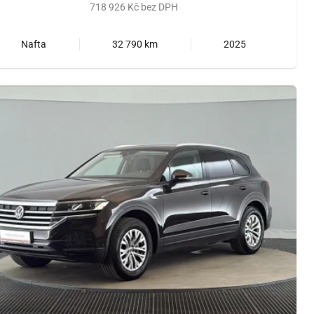
718 926 Kč bez DPH
Nafta
32 790 km
2025