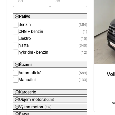
Palivo
Benzín
(354)
CNG + benzín
(1)
Elektro
(15)
Nafta
(340)
hybridní - benzin
(12)
Řazení
Automatická
(589)
Vol
Manuální
(133)
Karoserie
Objem motoru
(ccm)
N
Výkon motoru
(kw)
Barva