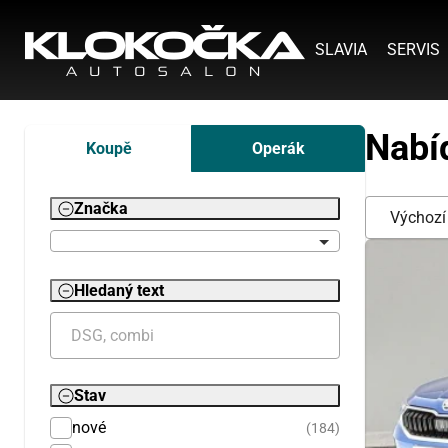
SLAVIA
SERVIS
Nabí
Koupě
Operák
Značka
Hledaný text
Stav
nové
(184)