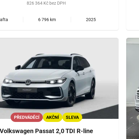
826 364 Kč bez DPH
afta
6 796 km
2025
PŘEDVÁDĚCÍ
AKČNÍ
SLEVA
Volkswagen Passat 2,0 TDI R-line