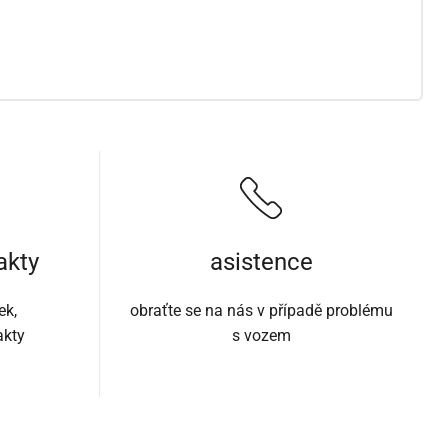
akty
asistence
ek,
obraťte se na nás v případě problému
akty
s vozem