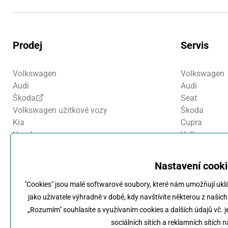
Prodej
Servis
Volkswagen
Volkswagen
Audi
Audi
Škoda
Seat
Volkswagen užitkové vozy
Škoda
Kia
Cupra
Honda
Volkswagen u
Ojeté vozy
Kia
Motosalon
Honda
Nastavení cook
Motosalon
"Cookies" jsou malé softwarové soubory, které nám umožňují ukl
jako uživatele výhradně v době, kdy navštívíte některou z našich
„Rozumím" souhlasíte s využívaním cookies a dalších údajů vč. je
sociálních sítích a reklamních sítích 