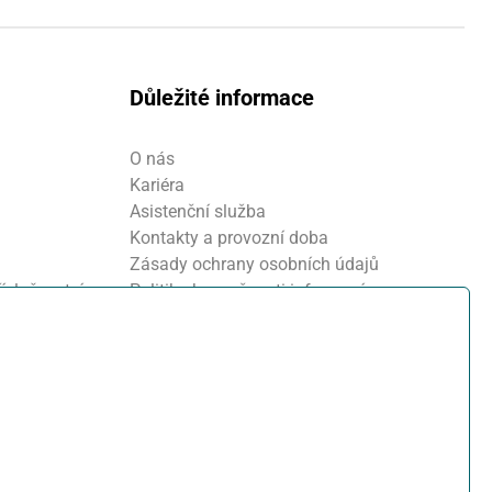
Důležité informace
O nás
Kariéra
Asistenční služba
Kontakty a provozní doba
Zásady ochrany osobních údajů
íslušenství
Politika bezpečnosti informací
Nastavení cookies
Oznamovací systém
Projekt FVE financování
Kola Klokočka - ukončení provozu