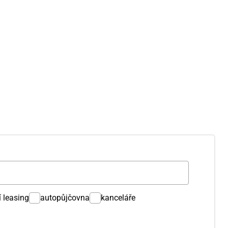
í leasing
autopůjčovna
kanceláře