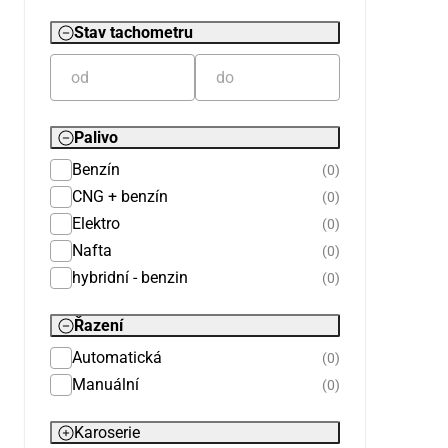
Stav tachometru
Palivo
Benzín
(0)
CNG + benzín
(0)
Elektro
(0)
Nafta
(0)
hybridní - benzin
(0)
Řazení
Automatická
(0)
Manuální
(0)
Karoserie