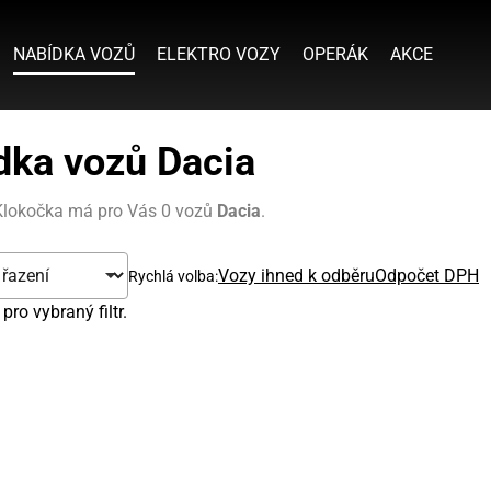
NABÍDKA VOZŮ
ELEKTRO VOZY
OPERÁK
AKCE
dka vozů Dacia
Klokočka má pro Vás 0 vozů
Dacia
.
Vozy ihned k odběru
Odpočet DPH
Rychlá volba:
ro vybraný filtr.