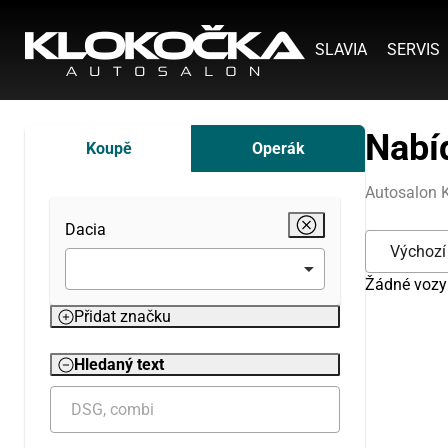
SLAVIA
SERVIS
Nabí
Koupě
Operák
Autosalon 
Dacia
Žádné vozy p
Přidat značku
Hledaný text