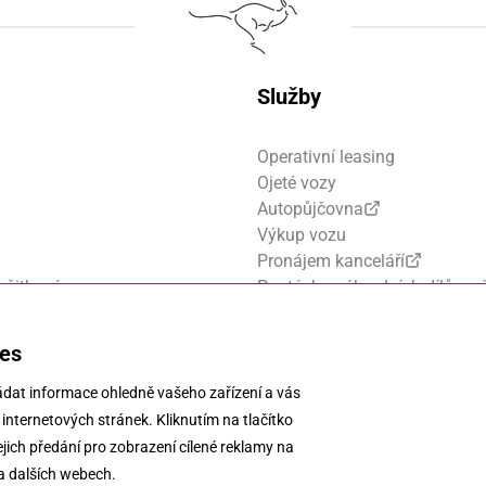
Služby
Operativní leasing
Ojeté vozy
Autopůjčovna
Výkup vozu
Pronájem kanceláří
žitkové vozy
Poptávka náhradních dílů a př
Financování a pojištění
Motosalon
ies
ádat informace ohledně vašeho zařízení a vás
 internetových stránek. Kliknutím na tlačítko
jich předání pro zobrazení cílené reklamy na
na dalších webech.