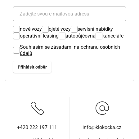
nové vozy
ojeté vozy
servisní nabídky
operativní leasing
autopůjčovna
kanceláře
Souhlasím se zásadami na
ochranu osobních
údajů
+420 222 197 111
info@klokocka.cz