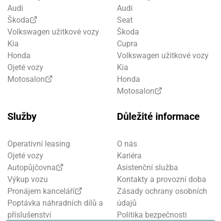
Audi
Audi
Škoda
Seat
Volkswagen užitkové vozy
Škoda
Kia
Cupra
Honda
Volkswagen užitkové vozy
Ojeté vozy
Kia
Motosalon
Honda
Motosalon
Služby
Důležité informace
Operativní leasing
O nás
Ojeté vozy
Kariéra
Autopůjčovna
Asistenční služba
Výkup vozu
Kontakty a provozní doba
Pronájem kanceláří
Zásady ochrany osobních
Poptávka náhradních dílů a
údajů
příslušenství
Politika bezpečnosti