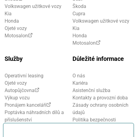
Volkswagen užitkové vozy
Škoda
Kia
Cupra
Honda
Volkswagen užitkové vozy
Ojeté vozy
Kia
Motosalon
Honda
Motosalon
Služby
Důležité informace
Operativní leasing
O nás
Ojeté vozy
Kariéra
Autopůjčovna
Asistenční služba
Výkup vozu
Kontakty a provozní doba
Pronájem kanceláří
Zásady ochrany osobních
Poptávka náhradních dílů a
údajů
příslušenství
Politika bezpečnosti
Financování a pojištění
informací
Motosalon
Nastavení cookies