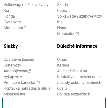
Volkswagen užitkové vozy
Škoda
Kia
Cupra
Honda
Volkswagen užitkové vozy
Ojeté vozy
Kia
Motosalon
Honda
Motosalon
Služby
Důležité informace
Operativní leasing
O nás
Ojeté vozy
Kariéra
Autopůjčovna
Asistenční služba
Výkup vozu
Kontakty a provozní doba
Pronájem kanceláří
Zásady ochrany osobních
Poptávka náhradních dílů a
údajů
příslušenství
Politika bezpečnosti
Financování a pojištění
informací
Motosalon
Nastavení cookies