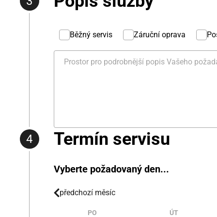
Popis služby
Běžný servis
Záruční oprava
Po
Termín servisu
Vyberte požadovaný den...
předchozí měsíc
PO
ÚT