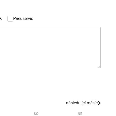
K
Pneuservis
následující měsíc
SO
NE