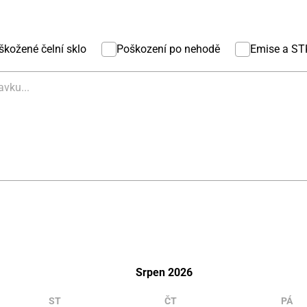
škožené čelní sklo
Poškození po nehodě
Emise a ST
Srpen
ST
ČT
PÁ