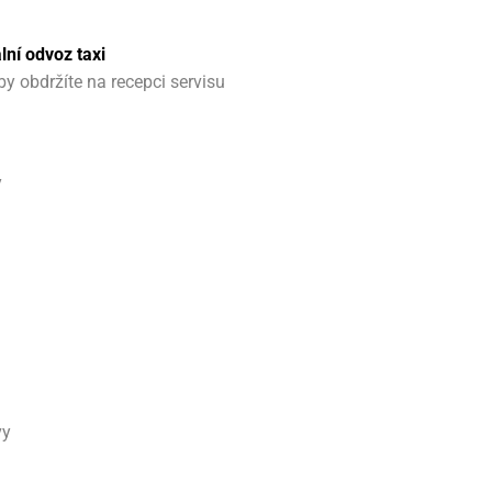
lní odvoz taxi
y obdržíte na recepci servisu
y
vy