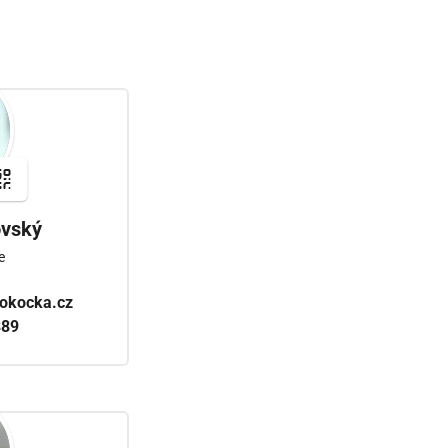
ovský
e
lokocka.cz
889