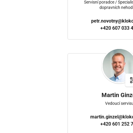
Servisní poradce / Speciali
dopravních neho
petr.novotny@klok
+420 607 033 
Martin Ginz
Vedoucí servis
martin.ginzel@klok
+420 601 252 