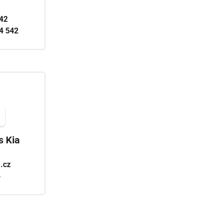
42
4 542
s Kia
.cz
4