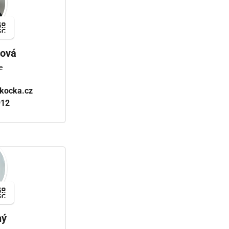
šová
e
okocka.cz
912
ný