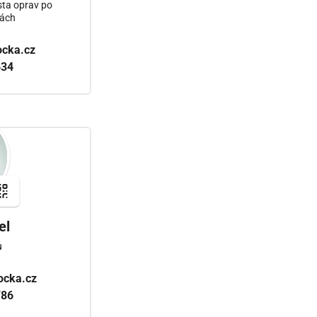
sta oprav po
dách
ocka.cz
434
el
u
ocka.cz
786