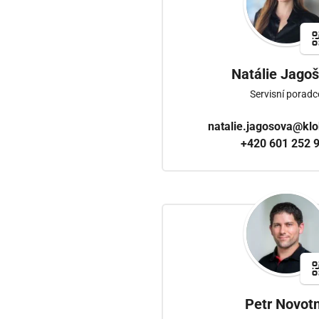
Natálie Jago
Servisní poradc
natalie.jagosova@kl
+420 601 252 
Petr Novot