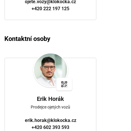
ojete.vozy@klokocka.cz
+420 222 197 125
Kontaktní osoby
Erik Horák
Prodejce ojetých vozů
erik.horak@klokocka.cz
+420 602 393 593