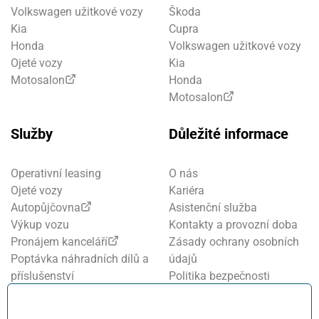
Volkswagen užitkové vozy
Škoda
Kia
Cupra
Honda
Volkswagen užitkové vozy
Ojeté vozy
Kia
Motosalon
Honda
Motosalon
Služby
Důležité informace
Operativní leasing
O nás
Ojeté vozy
Kariéra
Autopůjčovna
Asistenční služba
Výkup vozu
Kontakty a provozní doba
Pronájem kanceláří
Zásady ochrany osobních
Poptávka náhradních dílů a
údajů
příslušenství
Politika bezpečnosti
Financování a pojištění
informací
Motosalon
Nastavení cookies