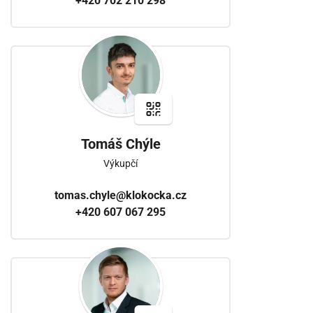
+420 702 210 298
Tomáš Chýle
Výkupčí
tomas.chyle@klokocka.cz
+420 607 067 295