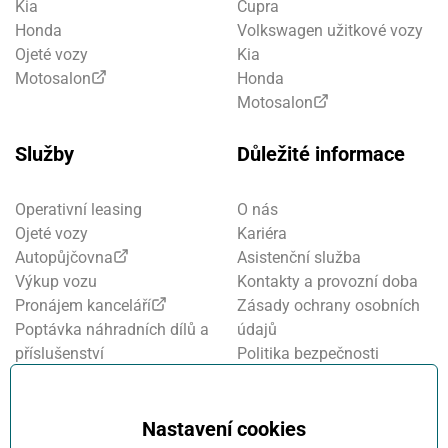
Kia
Cupra
Honda
Volkswagen užitkové vozy
Ojeté vozy
Kia
Motosalon
Honda
Motosalon
Služby
Důležité informace
Operativní leasing
O nás
Ojeté vozy
Kariéra
Autopůjčovna
Asistenční služba
Výkup vozu
Kontakty a provozní doba
Pronájem kanceláří
Zásady ochrany osobních
Poptávka náhradních dílů a
údajů
příslušenství
Politika bezpečnosti
Financování a pojištění
informací
Motosalon
Nastavení cookies
Oznamovací systém
Nastavení cookies