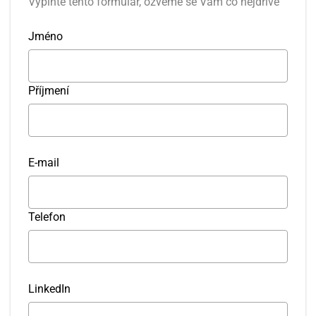
Vyplňte tento formulář, ozveme se Vám co nejdříve
Jméno
Příjmení
E-mail
Telefon
LinkedIn