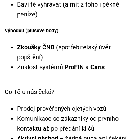
Baví tě vyhrávat (a mít z toho i pěkné
peníze)
Výhodou (plusové body)
Zkoušky ČNB
(spotřebitelský úvěr +
pojištění)
Znalost systémů
ProFIN
a
Caris
Co Tě u nás čeká?
Prodej prověřených ojetých vozů
Komunikace se zákazníky od prvního
kontaktu až po předání klíčů
Aktivní
obchod
– žádná nuda ani čekání