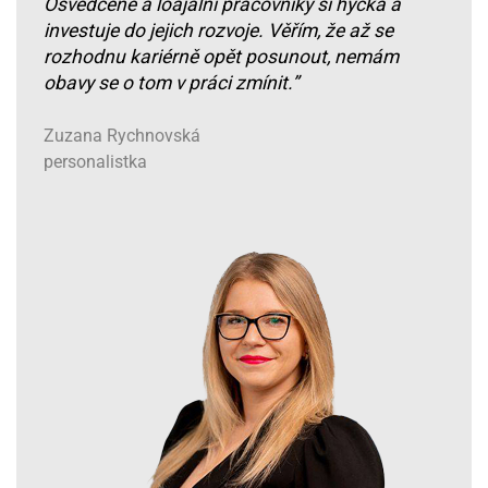
Osvědčené a loajální pracovníky si hýčká a
investuje do jejich rozvoje. Věřím, že až se
rozhodnu kariérně opět posunout, nemám
obavy se o tom v práci zmínit.”
Zuzana Rychnovská
personalistka