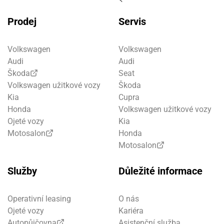
Prodej
Servis
Volkswagen
Volkswagen
Audi
Audi
Škoda
Seat
Volkswagen užitkové vozy
Škoda
Kia
Cupra
Honda
Volkswagen užitkové vozy
Ojeté vozy
Kia
Motosalon
Honda
Motosalon
Služby
Důležité informace
Operativní leasing
O nás
Ojeté vozy
Kariéra
Autopůjčovna
Asistenční služba