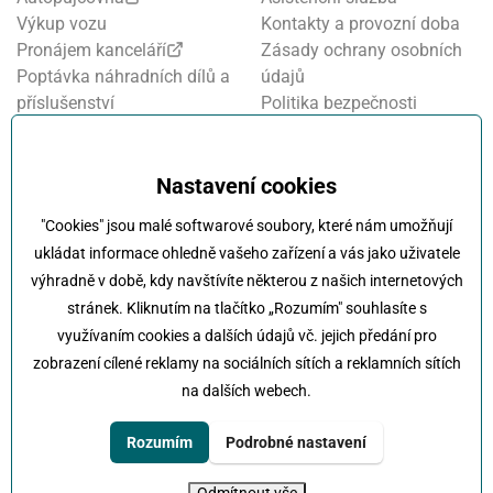
Výkup vozu
Kontakty a provozní doba
Pronájem kanceláří
Zásady ochrany osobních
Poptávka náhradních dílů a
údajů
příslušenství
Politika bezpečnosti
Financování a pojištění
informací
Motosalon
Nastavení cookies
Oznamovací systém
Nastavení cookies
Projekt FVE financování
"Cookies" jsou malé softwarové soubory, které nám umožňují
Kola Klokočka - ukončení
ukládat informace ohledně vašeho zařízení a vás jako uživatele
provozu
výhradně v době, kdy navštívíte některou z našich internetových
stránek. Kliknutím na tlačítko „Rozumím" souhlasíte s
využívaním cookies a dalších údajů vč. jejich předání pro
zobrazení cílené reklamy na sociálních sítích a reklamních sítích
na dalších webech.
Klokočka -
Na každé cestě s vámi
Karlovarská 814/115 , 161 00 Praha 6 - Řepy
Rozumím
Podrobné nastavení
tel:
+420 222 197 111
e-mail:
info@klokocka.cz