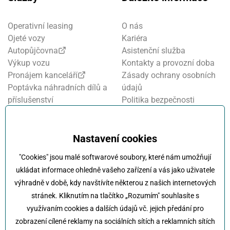
Operativní leasing
O nás
Ojeté vozy
Kariéra
Autopůjčovna
Asistenční služba
Výkup vozu
Kontakty a provozní doba
Pronájem kanceláří
Zásady ochrany osobních
Poptávka náhradních dílů a
údajů
příslušenství
Politika bezpečnosti
Financování a pojištění
informací
Motosalon
Nastavení cookies
Oznamovací systém
Nastavení cookies
Projekt FVE financování
"Cookies" jsou malé softwarové soubory, které nám umožňují
Kola Klokočka - ukončení
ukládat informace ohledně vašeho zařízení a vás jako uživatele
provozu
výhradně v době, kdy navštívíte některou z našich internetových
stránek. Kliknutím na tlačítko „Rozumím" souhlasíte s
využívaním cookies a dalších údajů vč. jejich předání pro
zobrazení cílené reklamy na sociálních sítích a reklamních sítích