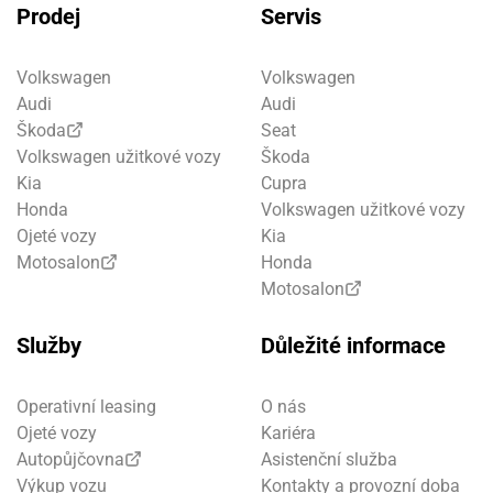
Prodej
Servis
Volkswagen
Volkswagen
Audi
Audi
Škoda
Seat
Volkswagen užitkové vozy
Škoda
Kia
Cupra
Honda
Volkswagen užitkové vozy
Ojeté vozy
Kia
Motosalon
Honda
Motosalon
Služby
Důležité informace
Operativní leasing
O nás
Ojeté vozy
Kariéra
Autopůjčovna
Asistenční služba
Výkup vozu
Kontakty a provozní doba