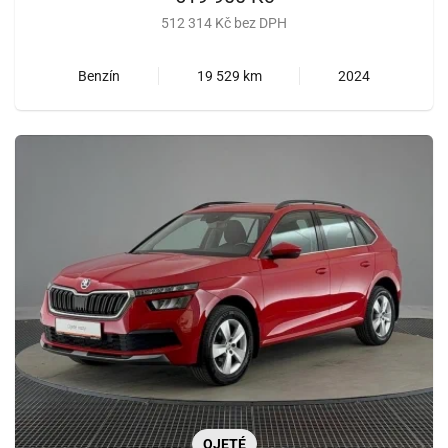
512 314 Kč bez DPH
Benzín
19 529 km
2024
OJETÉ