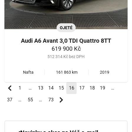
OJETÉ
Audi A6 Avant 3,0 TDI Quattro 8TT
619 900 Kč
512 314 Kč bez DPH
Nafta
161 863 km
2019
1
…
13
14
15
16
(aktuální)
17
18
19
…
37
…
55
…
73