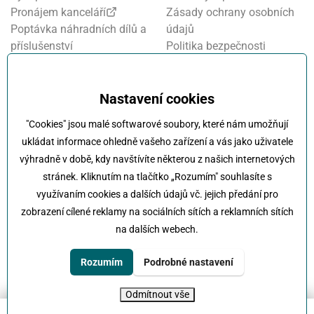
Pronájem kanceláří
Zásady ochrany osobních
Poptávka náhradních dílů a
údajů
příslušenství
Politika bezpečnosti
Financování a pojištění
informací
Motosalon
Nastavení cookies
Oznamovací systém
Nastavení cookies
Projekt FVE financování
"Cookies" jsou malé softwarové soubory, které nám umožňují
Kola Klokočka - ukončení
ukládat informace ohledně vašeho zařízení a vás jako uživatele
provozu
výhradně v době, kdy navštívíte některou z našich internetových
stránek. Kliknutím na tlačítko „Rozumím" souhlasíte s
využívaním cookies a dalších údajů vč. jejich předání pro
zobrazení cílené reklamy na sociálních sítích a reklamních sítích
na dalších webech.
Klokočka -
Na každé cestě s vámi
Karlovarská 814/115 , 161 00 Praha 6 - Řepy
Rozumím
Podrobné nastavení
tel:
+420 222 197 111
e-mail:
info@klokocka.cz
Odmítnout vše
© 2026 Klokočka
Tvorba webu
UVM interactive