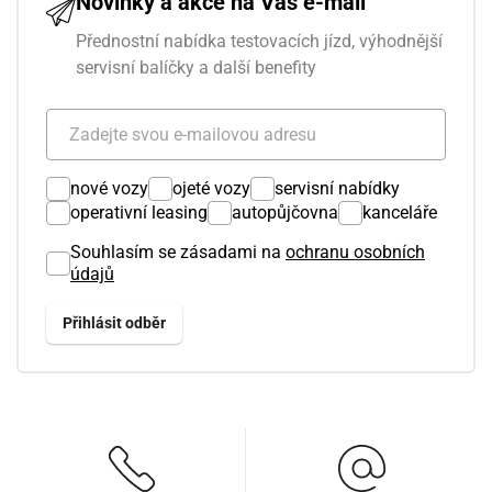
Novinky a akce na Váš e-mail
Přednostní nabídka testovacích jízd, výhodnější
servisní balíčky a další benefity
nové vozy
ojeté vozy
servisní nabídky
operativní leasing
autopůjčovna
kanceláře
Souhlasím se zásadami na
ochranu osobních
údajů