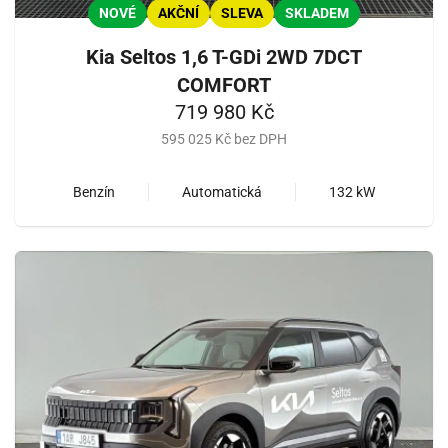
NOVÉ
AKČNÍ
SLEVA
SKLADEM
Kia Seltos 1,6 T-GDi 2WD 7DCT
COMFORT
719 980 Kč
595 025 Kč bez DPH
Benzín
Automatická
132 kW