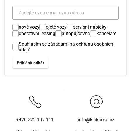
nové vozy
ojeté vozy
servisní nabídky
operativní leasing
autopůjčovna
kanceláře
Souhlasím se zásadami na
ochranu osobních
údajů
+420 222 197 111
info@klokocka.cz