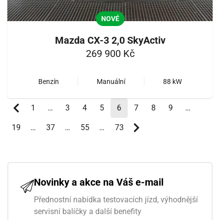
NOVÉ
Mazda CX-3 2,0 SkyActiv
269 900 Kč
Benzín
Manuální
88 kW
1
…
3
4
5
6
(aktuální)
7
8
9
…
19
…
37
…
55
…
73
Novinky a akce na Váš e-mail
Přednostní nabídka testovacích jízd, výhodnější
servisní balíčky a další benefity