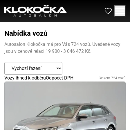
Nabídka vozů
Autosalon Klokočka má pro Vás 724 vozů. Uvedené vozy
jsou v cenové relaci 19 900 - 3 046 472 Kč.
Vozy ihned k odběru
Odpočet DPH
Celkem 724 vozů