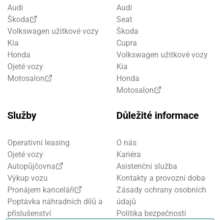
Audi
Audi
Škoda
Seat
Volkswagen užitkové vozy
Škoda
Kia
Cupra
Honda
Volkswagen užitkové vozy
Ojeté vozy
Kia
Motosalon
Honda
Motosalon
Služby
Důležité informace
Operativní leasing
O nás
Ojeté vozy
Kariéra
Autopůjčovna
Asistenční služba
Výkup vozu
Kontakty a provozní doba
Pronájem kanceláří
Zásady ochrany osobních
Poptávka náhradních dílů a
údajů
příslušenství
Politika bezpečnosti