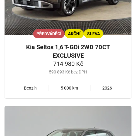
PŘEDVÁDĚCÍ
AKČNÍ
SLEVA
Kia Seltos 1,6 T-GDi 2WD 7DCT
EXCLUSIVE
714 980 Kč
590 893 Kč bez DPH
Benzín
5 000 km
2026