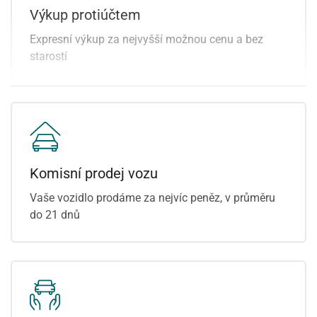
parkovací kamera
výškově nastavitelné
Výkup protiúčtem
posilovač řízení
sedadlo řidiče
Expresní výkup za nejvyšší možnou cenu a bez
protiprokluzový systém
el. přední okna
starostí
kol (ASR)
Komisní prodej vozu
Vaše vozidlo prodáme za nejvíc peněz, v průměru
do 21 dnů