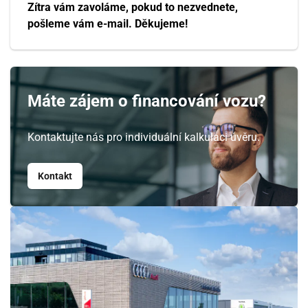
Zítra vám zavoláme, pokud to nezvednete,
17
18
19
20
21
22
23
pošleme vám e-mail. Děkujeme!
24
25
26
27
28
29
30
31
1
2
3
4
5
6
Máte zájem o financování vozu?
Kontaktujte nás pro individuální kalkulaci úvěru.
Kontakt