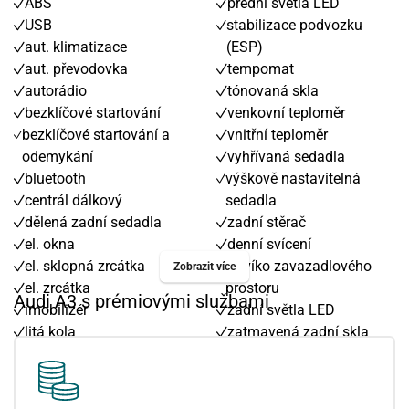
ABS
přední světla LED
USB
stabilizace podvozku
aut. klimatizace
(ESP)
aut. převodovka
tempomat
autorádio
tónovaná skla
bezklíčové startování
venkovní teploměr
bezklíčové startování a
vnitřní teploměr
odemykání
vyhřívaná sedadla
bluetooth
výškově nastavitelná
centrál dálkový
sedadla
dělená zadní sedadla
zadní stěrač
el. okna
denní svícení
el. sklopná zrcátka
el. víko zavazadlového
Zobrazit více
el. zrcátka
prostoru
Audi A3 s prémiovými službami
imobilizér
zadní světla LED
litá kola
zatmavená zadní skla
multifunkční volant
pevná střecha
nastavitelný volant
hlídání mrtvého úhlu
palubní počítač
parkovací asistent