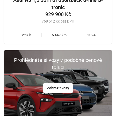
tronic
929 900 Kč
768 512 Kč bez DPH
Benzín
6 447 km
2024
Prohlédněte si vozy v podobné cenové
relaci
Zobrazit vozy