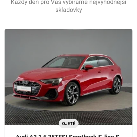
Každý den pro Vás vybíráme nejvýhodnější
skladovky
OJETÉ
Audi A3 1,5 35TFSI Sportback S-line S-