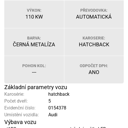
VÝKON:
PŘEVODOVKA:
110 KW
AUTOMATICKÁ
BARVA:
KAROSERIE:
ČERNÁ METALÍZA
HATCHBACK
POHON KOL:
ODPOČET DPH:
---
ANO
Základní parametry vozu
Karosérie:
hatchback
Počet dveří:
5
Evidenční číslo:
0154378
Umístění vozidla:
Audi
Výbava vozu