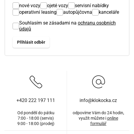
nové vozy
ojeté vozy
servisní nabídky
operativní leasing
autopůjčovna
kanceláře
Souhlasím se zásadami na
ochranu osobních
údajů
+420 222 197 111
info@klokocka.cz
Od pondělí do pátku
odpovíme Vám do 24 hodin,
7:00 - 18:00 (servis)
využít můžete i
online
9:00 - 18:00 (prodej)
formulář