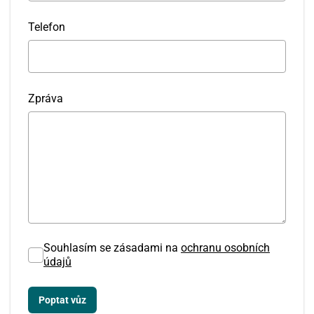
Telefon
Zpráva
Srpen
PO
ÚT
ST
ČT
PÁ
SO
NE
27
28
29
30
31
1
2
Souhlasím se zásadami na
ochranu osobních
3
údajů
4
5
6
7
8
9
10
11
12
13
14
15
16