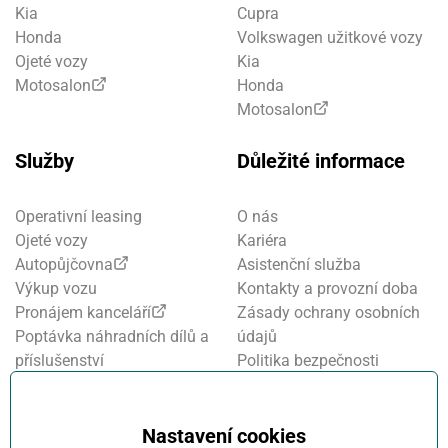
Kia
Cupra
Honda
Volkswagen užitkové vozy
Ojeté vozy
Kia
Motosalon
Honda
Motosalon
Služby
Důležité informace
Operativní leasing
O nás
Ojeté vozy
Kariéra
Autopůjčovna
Asistenční služba
Výkup vozu
Kontakty a provozní doba
Pronájem kanceláří
Zásady ochrany osobních
Poptávka náhradních dílů a
údajů
příslušenství
Politika bezpečnosti
Financování a pojištění
informací
Motosalon
Nastavení cookies
Oznamovací systém
Nastavení cookies