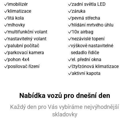
imobilizér
zadní světla LED
klimatizace
záruka
litá kola
pevná střecha
mlhovky
hlídání mrtvého úhlu
multifunkční volant
10x airbag
nastavitelný volant
nezávislé topení
palubní počítač
výškově nastavitelné
parkovací kamera
sedadlo řidiče
pohon 4x4
el. přední okna
posilovač řízení
čtyřzónová klimatizace
aktivní kapota
Nabídka vozů pro dnešní den
Každý den pro Vás vybíráme nejvýhodnější
skladovky