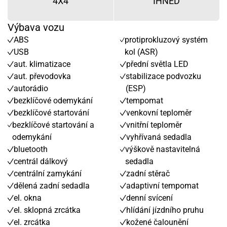
4X4
IHNED
Výbava vozu
ABS
protiprokluzový systém
USB
kol (ASR)
aut. klimatizace
přední světla LED
aut. převodovka
stabilizace podvozku
autorádio
(ESP)
bezklíčové odemykání
tempomat
bezklíčové startování
venkovní teploměr
bezklíčové startování a
vnitřní teploměr
odemykání
vyhřívaná sedadla
bluetooth
výškově nastavitelná
centrál dálkový
sedadla
centrální zamykání
zadní stěrač
dělená zadní sedadla
adaptivní tempomat
el. okna
denní svícení
el. sklopná zrcátka
hlídání jízdního pruhu
el. zrcátka
kožené čalounění