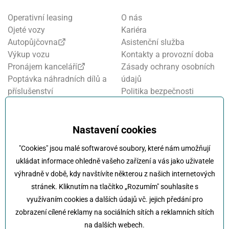
Operativní leasing
O nás
Ojeté vozy
Kariéra
Autopůjčovna
Asistenční služba
Výkup vozu
Kontakty a provozní doba
Pronájem kanceláří
Zásady ochrany osobních
Poptávka náhradních dílů a
údajů
příslušenství
Politika bezpečnosti
Financování a pojištění
informací
Motosalon
Nastavení cookies
Oznamovací systém
Nastavení cookies
Projekt FVE financování
"Cookies" jsou malé softwarové soubory, které nám umožňují
Kola Klokočka - ukončení
ukládat informace ohledně vašeho zařízení a vás jako uživatele
provozu
výhradně v době, kdy navštívíte některou z našich internetových
stránek. Kliknutím na tlačítko „Rozumím" souhlasíte s
využívaním cookies a dalších údajů vč. jejich předání pro
zobrazení cílené reklamy na sociálních sítích a reklamních sítích
na dalších webech.
Klokočka -
Na každé cestě s vámi