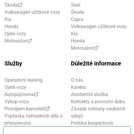
Škoda
Seat
Volkswagen užitkové vozy
Škoda
Kia
Cupra
Honda
Volkswagen užitkové vozy
Ojeté vozy
Kia
Motosalon
Honda
Motosalon
Služby
Důležité informace
Operativní leasing
O nás
Ojeté vozy
Kariéra
Autopůjčovna
Asistenční služba
Výkup vozu
Kontakty a provozní doba
Pronájem kanceláří
Zásady ochrany osobních
Poptávka náhradních dílů a
údajů
příslušenství
Politika bezpečnosti
Financování a pojištění
informací