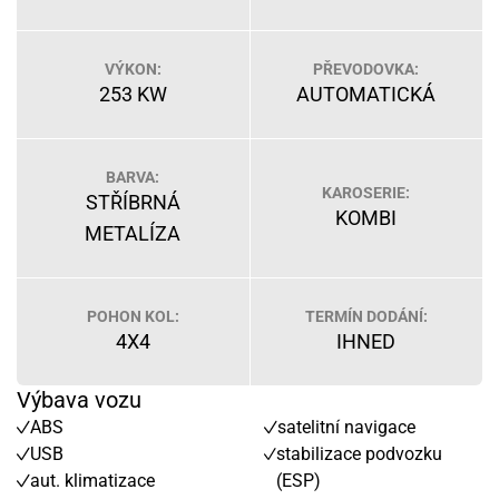
VÝKON:
PŘEVODOVKA:
253 KW
AUTOMATICKÁ
BARVA:
KAROSERIE:
STŘÍBRNÁ
KOMBI
METALÍZA
POHON KOL:
TERMÍN DODÁNÍ:
4X4
IHNED
Výbava vozu
ABS
satelitní navigace
USB
stabilizace podvozku
aut. klimatizace
(ESP)