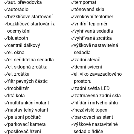
aut. převodovka
tempomat
autorádio
tónovaná skla
bezklíčové startování
venkovní teploměr
bezklíčové startování a
vnitřní teploměr
odemykání
vyhřívaná sedadla
bluetooth
vyhřívaná zrcátka
centrál dálkový
výškově nastavitelná
el. okna
sedadla
el. seřiditelná sedadla
zadní stěrač
el. sklopná zrcátka
denní svícení
el. zrcátka
el. víko zavazadlového
filtr pevných částic
prostoru
imobilizér
zadní světla LED
litá kola
zatmavená zadní skla
multifunkční volant
hlídání mrtvého úhlu
nastavitelný volant
nezávislé topení
palubní počítač
parkovací asistent
parkovací kamera
výškově nastavitelné
posilovač řízení
sedadlo řidiče