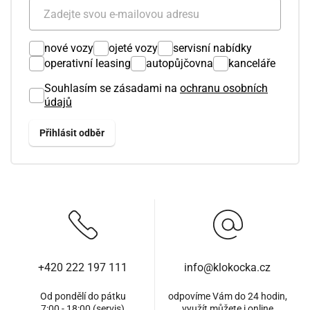
nové vozy
ojeté vozy
servisní nabídky
operativní leasing
autopůjčovna
kanceláře
Souhlasím se zásadami na
ochranu osobních
údajů
+420 222 197 111
info@klokocka.cz
Od pondělí do pátku
odpovíme Vám do 24 hodin,
7:00 - 18:00 (servis)
využít můžete i
online