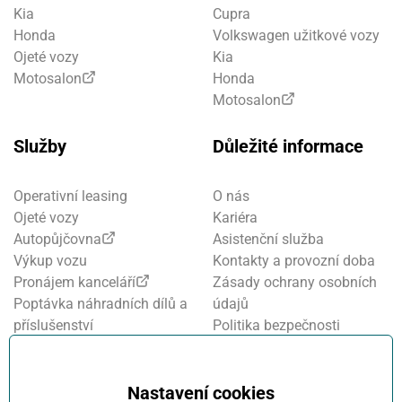
Kia
Cupra
Honda
Volkswagen užitkové vozy
Ojeté vozy
Kia
Motosalon
Honda
Motosalon
Služby
Důležité informace
Operativní leasing
O nás
Ojeté vozy
Kariéra
Autopůjčovna
Asistenční služba
Výkup vozu
Kontakty a provozní doba
Pronájem kanceláří
Zásady ochrany osobních
Poptávka náhradních dílů a
údajů
příslušenství
Politika bezpečnosti
Financování a pojištění
informací
Motosalon
Nastavení cookies
Oznamovací systém
Nastavení cookies