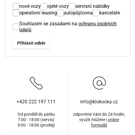
nové vozy
ojeté vozy
servisní nabídky
operativní leasing
autopůjčovna
kanceláře
Souhlasím se zásadami na
ochranu osobních
údajů
+420 222 197 111
info@klokocka.cz
Od pondělí do pátku
odpovíme Vám do 24 hodin,
7:00 - 18:00 (servis)
využít můžete i
online
9:00 - 18:00 (prodej)
formulář