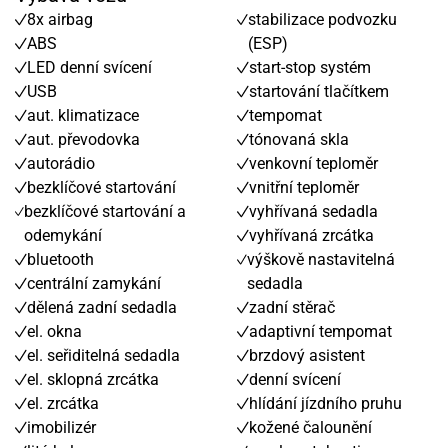
8x airbag
stabilizace podvozku
ABS
(ESP)
LED denní svícení
start-stop systém
USB
startování tlačítkem
aut. klimatizace
tempomat
aut. převodovka
tónovaná skla
autorádio
venkovní teploměr
bezklíčové startování
vnitřní teploměr
bezklíčové startování a
vyhřívaná sedadla
odemykání
vyhřívaná zrcátka
bluetooth
výškově nastavitelná
centrální zamykání
sedadla
dělená zadní sedadla
zadní stěrač
el. okna
adaptivní tempomat
el. seřiditelná sedadla
brzdový asistent
el. sklopná zrcátka
denní svícení
el. zrcátka
hlídání jízdního pruhu
imobilizér
kožené čalounění