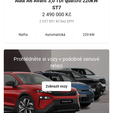
Audi A6 Avant 3,0 TDI quattro 220kW
ST7
2 490 000 Kč
2 057 851 Kč bez DPH
Nafta
Automatická
220 kW
Prohlédněte si vozy v podobné cenové
relaci
Zobrazit vozy