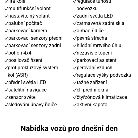
litá kola
regulace tuhosti
multifunkční volant
podvozku
nastavitelný volant
zadní světla LED
palubní počítač
zatmavená zadní skla
parkovací kamera
airbag řidiče
parkovací senzory přední
pevná střecha
parkovací senzory zadní
hlídání mrtvého úhlu
pohon 4x4
nezávislé topení
posilovač řízení
parkovací asistent
protiprokluzový systém
pérování vzduch
kol (ASR)
regulace výšky podvozku
přední světla LED
tažné zařízení
satelitní navigace
el. přední okna
senzor světel
čtyřzónová klimatizace
sledování únavy řidiče
aktivní kapota
Nabídka vozů pro dnešní den