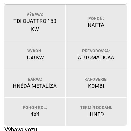
VÝBAVA:
POHON:
TDI QUATTRO 150
NAFTA
KW
VÝKON:
PŘEVODOVKA:
150 KW
AUTOMATICKÁ
BARVA:
KAROSERIE:
HNĚDÁ METALÍZA
KOMBI
POHON KOL:
TERMÍN DODÁNÍ:
4X4
IHNED
Výbava vozu