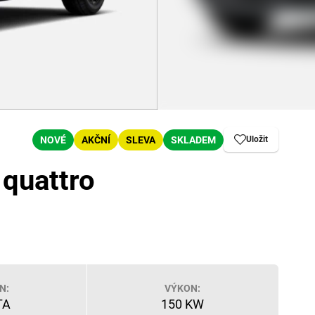
NOVÉ
AKČNÍ
SLEVA
SKLADEM
Uložit
 quattro
N:
VÝKON:
TA
150 KW