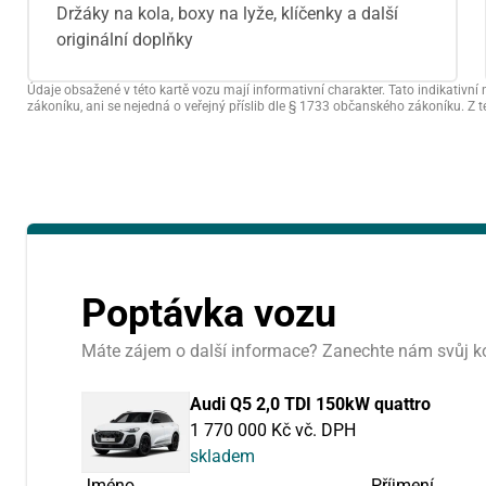
Držáky na kola, boxy na lyže, klíčenky a další
originální doplňky
Údaje obsažené v této kartě vozu mají informativní charakter. Tato indikati
zákoníku, ani se nejedná o veřejný příslib dle § 1733 občanského zákoníku. Z 
předchozí měsíc
PO
ÚT
27
28
3
4
Poptávka vozu
10
11
Máte zájem o další informace? Zanechte nám svůj k
17
18
Audi Q5 2,0 TDI 150kW quattro
24
25
1 770 000 Kč vč. DPH
skladem
31
1
Jméno
Příjmení