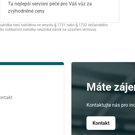
Ta nejlepší servisní péče pro Váš vůz za
zvýhodněné ceny
vní nabídka není nabídkou ve smyslu § 1731 nebo § 1732 občanského
této indikativní nabídky nevzniká nárok na uzavření smlouvy.
Srpen
ST
ČT
PÁ
29
30
31
5
6
7
Máte záje
12
13
14
ontakt
19
20
21
Kontaktujte nás pro ind
26
27
28
Kontakt
2
3
4