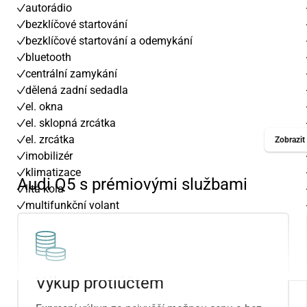
autorádio
bezklíčové startování
bezklíčové startování a odemykání
bluetooth
centrální zamykání
dělená zadní sedadla
el. okna
el. sklopná zrcátka
el. zrcátka
Zobrazit 
imobilizér
klimatizace
Audi Q5 s prémiovými službami
litá kola
multifunkční volant
nastavitelný volant
palubní počítač
parkovací kamera
Výkup protiúčtem