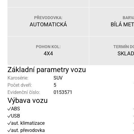
PŘEVODOVKA:
BARV
AUTOMATICKÁ
BÍLÁ ME
POHON KOL:
TERMÍN D
4X4
SKLA
Základní parametry vozu
Karosérie:
SUV
Počet dveří:
5
Evidenční číslo:
0153571
Výbava vozu
ABS
USB
aut. klimatizace
aut. převodovka