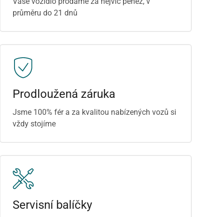
Vaše vozidlo prodáme za nejvíc peněz, v
průměru do 21 dnů
Prodloužená záruka
Jsme 100% fér a za kvalitou nabízených vozů si
vždy stojíme
Servisní balíčky