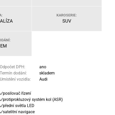
A:
KAROSERIE:
TALÍZA
SUV
ODÁNÍ:
DEM
Odpočet DPH:
ano
Termín dodání:
skladem
Umístění vozidla:
Audi
posilovač řízení
protiprokluzový systém kol (ASR)
přední světla LED
satelitní navigace