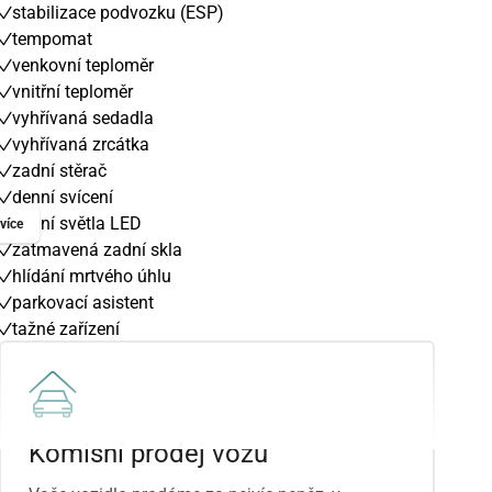
stabilizace podvozku (ESP)
tempomat
venkovní teploměr
vnitřní teploměr
vyhřívaná sedadla
vyhřívaná zrcátka
zadní stěrač
denní svícení
zadní světla LED
více
zatmavená zadní skla
hlídání mrtvého úhlu
parkovací asistent
tažné zařízení
výškově nastavitelné sedadlo řidiče
el. přední okna
Komisní prodej vozu