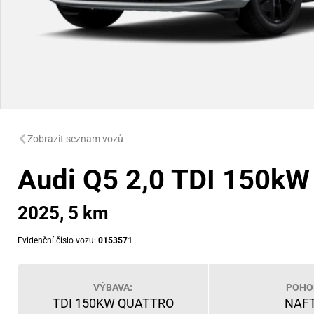
Zobrazit seznam vozů
Audi Q5 2,0 TDI 150kW
2025, 5 km
Evidenční číslo vozu:
0153571
VÝBAVA:
POHO
TDI 150KW QUATTRO
NAF