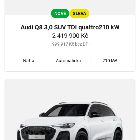
NOVÉ
SLEVA
Audi Q8 3,0 SUV TDI quattro210 kW
2 419 900 Kč
1 999 917 Kč bez DPH
Nafta
Automatická
210 kW