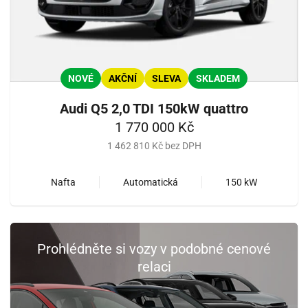
NOVÉ
AKČNÍ
SLEVA
SKLADEM
Audi Q5 2,0 TDI 150kW quattro
1 770 000 Kč
1 462 810 Kč bez DPH
Nafta
Automatická
150 kW
Prohlédněte si vozy v podobné cenové
relaci