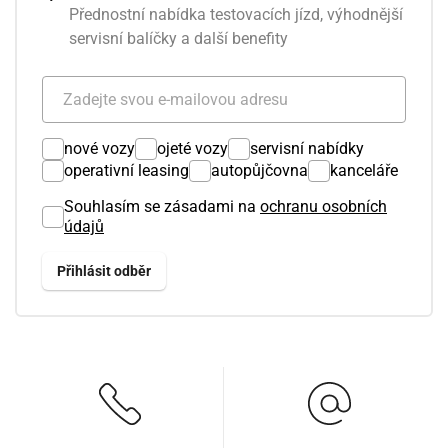
Přednostní nabídka testovacích jízd, výhodnější
servisní balíčky a další benefity
nové vozy
ojeté vozy
servisní nabídky
operativní leasing
autopůjčovna
kanceláře
Souhlasím se zásadami na
ochranu osobních
údajů