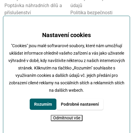
Poptávka náhradních dílů a
údajů
příslušenství
Politika bezpečnosti
Financování a pojištění
informací
Motosalon
Nastavení cookies
Oznamovací systém
Nastavení cookies
Projekt FVE financování
"Cookies" jsou malé softwarové soubory, které nám umožňují
Kola Klokočka - ukončení
ukládat informace ohledně vašeho zařízení a vás jako uživatele
provozu
výhradně v době, kdy navštívíte některou z našich internetových
stránek. Kliknutím na tlačítko „Rozumím" souhlasíte s
využívaním cookies a dalších údajů vč. jejich předání pro
zobrazení cílené reklamy na sociálních sítích a reklamních sítích
na dalších webech.
Klokočka -
Na každé cestě s vámi
Karlovarská 814/115 , 161 00 Praha 6 - Řepy
Rozumím
Podrobné nastavení
tel:
+420 222 197 111
e-mail:
info@klokocka.cz
Odmítnout vše
© 2026 Klokočka
Tvorba webu
UVM interactive