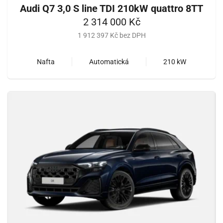
Audi Q7 3,0 S line TDI 210kW quattro 8TT
2 314 000 Kč
1 912 397 Kč bez DPH
Nafta
Automatická
210 kW