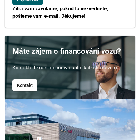
Zítra vám zavoláme, pokud to nezvednete,
pošleme vám e-mail. Děkujeme!
Máte zájem o financování vozu?
Kontaktujte nás pro individuální kalkulaci úvěru.
Kontakt
Srpen
PO
ÚT
ST
ČT
PÁ
SO
NE
27
28
29
30
31
1
2
3
4
5
6
7
8
9