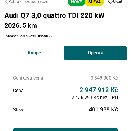
Zobrazit seznam vozů
NOVÉ
SLEVA
Uložit
Audi Q7 3,0 quattro TDI 220 kW
2026, 5 km
Evidenční číslo vozu:
0159855
Koupě
Operák
Ceníková cena
3 349 900 Kč
2 947 912 Kč
Cena
2 436 291 Kč bez DPH
401 988 Kč
Sleva