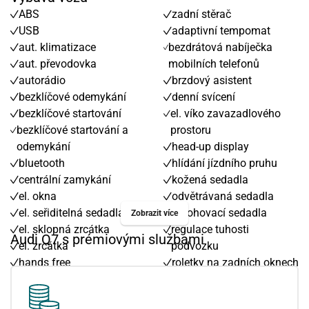
ABS
zadní stěrač
USB
adaptivní tempomat
aut. klimatizace
bezdrátová nabíječka
aut. převodovka
mobilních telefonů
autorádio
brzdový asistent
bezklíčové odemykání
denní svícení
bezklíčové startování
el. víko zavazadlového
bezklíčové startování a
prostoru
odemykání
head-up display
bluetooth
hlídání jízdního pruhu
centrální zamykání
kožená sedadla
el. okna
odvětrávaná sedadla
el. seřiditelná sedadla
polohovací sedadla
Zobrazit více
el. sklopná zrcátka
regulace tuhosti
Audi Q7 s prémiovými službami
el. zrcátka
podvozku
hands free
roletky na zadních oknech
imobilizér
sedadla s funkcí masáže -
klimatizace
přední