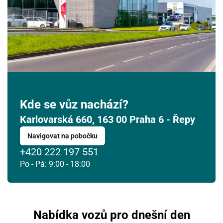
10
11
12
13
14
15
16
17
18
19
20
21
22
23
24
25
26
27
28
29
30
31
1
2
3
4
5
6
Kde se vůz nachází?
Karlovarská 660, 163 00 Praha 6 - Řepy
Navigovat na pobočku
+420 222 197 551
Po - Pá: 9:00 - 18:00
Nabídka vozů pro dnešní den