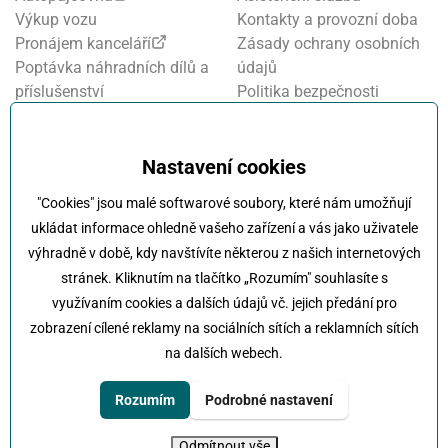
Výkup vozu
Kontakty a provozní doba
Pronájem kanceláří
Zásady ochrany osobních
Poptávka náhradních dílů a
údajů
příslušenství
Politika bezpečnosti
Financování a pojištění
informací
Motosalon
Nastavení cookies
Oznamovací systém
Nastavení cookies
Projekt FVE financování
"Cookies" jsou malé softwarové soubory, které nám umožňují
Kola Klokočka - ukončení
ukládat informace ohledně vašeho zařízení a vás jako uživatele
provozu
výhradně v době, kdy navštívíte některou z našich internetových
stránek. Kliknutím na tlačítko „Rozumím" souhlasíte s
využívaním cookies a dalších údajů vč. jejich předání pro
zobrazení cílené reklamy na sociálních sítích a reklamních sítích
na dalších webech.
Klokočka -
Na každé cestě s vámi
Karlovarská 814/115 , 161 00 Praha 6 - Řepy
Rozumím
Podrobné nastavení
tel:
+420 222 197 111
e-mail:
info@klokocka.cz
Odmítnout vše