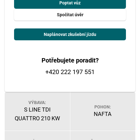
Poptat vůz
Spočítat úvěr
Naplánovat zkušební jízdu
Potřebujete poradit?
+420 222 197 551
VÝBAVA:
POHON:
S LINE TDI
NAFTA
QUATTRO 210 KW