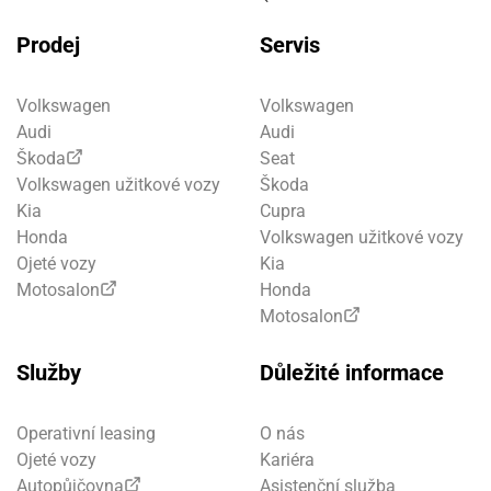
Prodej
Servis
Volkswagen
Volkswagen
Audi
Audi
Škoda
Seat
Volkswagen užitkové vozy
Škoda
Kia
Cupra
Honda
Volkswagen užitkové vozy
Ojeté vozy
Kia
Motosalon
Honda
Motosalon
Služby
Důležité informace
Operativní leasing
O nás
Ojeté vozy
Kariéra
Autopůjčovna
Asistenční služba