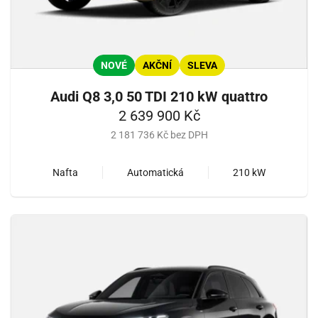
NOVÉ
AKČNÍ
SLEVA
Audi Q8 3,0 50 TDI 210 kW quattro
2 639 900 Kč
2 181 736 Kč bez DPH
Nafta
Automatická
210 kW