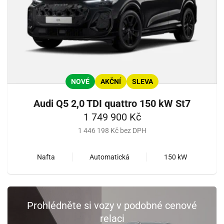
NOVÉ
AKČNÍ
SLEVA
Audi Q5 2,0 TDI quattro 150 kW St7
1 749 900 Kč
1 446 198 Kč bez DPH
Nafta
Automatická
150 kW
Prohlédněte si vozy v podobné cenové
relaci