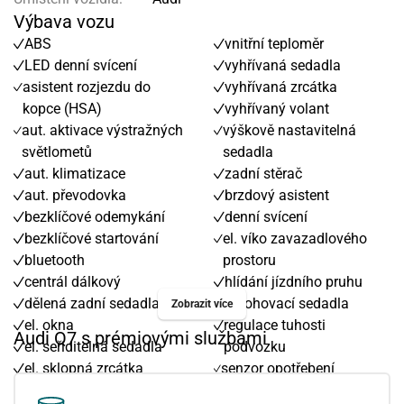
Výbava vozu
ABS
vnitřní teploměr
LED denní svícení
vyhřívaná sedadla
asistent rozjezdu do
vyhřívaná zrcátka
kopce (HSA)
vyhřívaný volant
aut. aktivace výstražných
výškově nastavitelná
světlometů
sedadla
aut. klimatizace
zadní stěrač
aut. převodovka
brzdový asistent
bezklíčové odemykání
denní svícení
bezklíčové startování
el. víko zavazadlového
bluetooth
prostoru
centrál dálkový
hlídání jízdního pruhu
dělená zadní sedadla
polohovací sedadla
Zobrazit více
el. okna
regulace tuhosti
Audi Q7 s prémiovými službami
el. seřiditelná sedadla
podvozku
el. sklopná zrcátka
senzor opotřebení
el. zrcátka
brzdových destiček