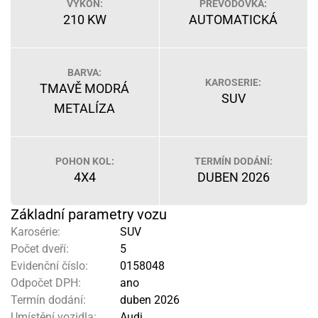
VÝKON:
PŘEVODOVKA:
210 KW
AUTOMATICKÁ
BARVA:
KAROSERIE:
TMAVĚ MODRÁ
SUV
METALÍZA
POHON KOL:
TERMÍN DODÁNÍ:
4X4
DUBEN 2026
Základní parametry vozu
Karosérie:
SUV
Počet dveří:
5
Evidenční číslo:
0158048
Odpočet DPH:
ano
Termín dodání:
duben 2026
Umístění vozidla:
Audi