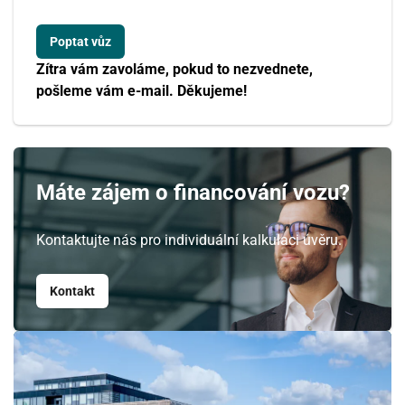
Zítra vám zavoláme, pokud to nezvednete,
pošleme vám e-mail. Děkujeme!
Máte zájem o financování vozu?
Kontaktujte nás pro individuální kalkulaci úvěru.
Kontakt
Srpen
PO
ÚT
ST
ČT
PÁ
SO
NE
27
28
29
30
31
1
2