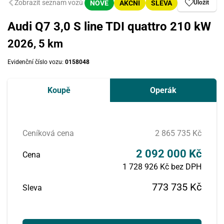
Zobrazit seznam vozů
NOVÉ
AKČNÍ
SLEVA
Uložit
Audi Q7 3,0 S line TDI quattro 210 kW
2026, 5 km
Evidenční číslo vozu:
0158048
Koupě
Operák
Ceníková cena
2 865 735 Kč
2 092 000 Kč
Cena
1 728 926 Kč bez DPH
773 735 Kč
Sleva