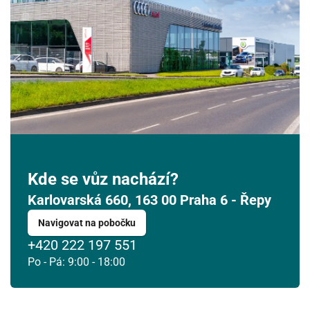
3
4
5
6
7
8
9
10
11
12
13
14
15
16
17
18
19
20
21
22
23
24
25
26
27
28
29
30
31
1
2
3
4
5
6
Kde se vůz nachází?
Karlovarská 660, 163 00 Praha 6 - Řepy
Navigovat na pobočku
+420 222 197 551
Po - Pá: 9:00 - 18:00