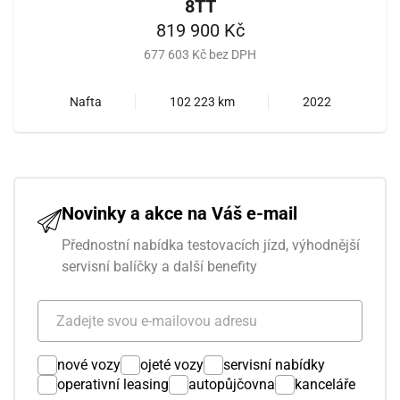
8TT
819 900 Kč
677 603 Kč bez DPH
Nafta
102 223 km
2022
Novinky a akce na Váš e-mail
Přednostní nabídka testovacích jízd, výhodnější
servisní balíčky a další benefity
nové vozy
ojeté vozy
servisní nabídky
operativní leasing
autopůjčovna
kanceláře