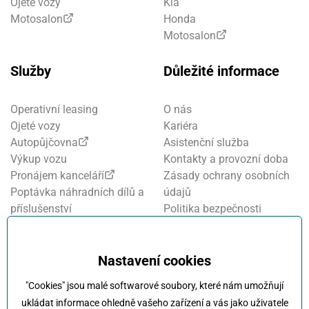
Ojeté vozy
Kia
Motosalon
Honda
Motosalon
Služby
Důležité informace
Operativní leasing
O nás
Ojeté vozy
Kariéra
Autopůjčovna
Asistenční služba
Výkup vozu
Kontakty a provozní doba
Pronájem kanceláří
Zásady ochrany osobních
Poptávka náhradních dílů a
údajů
příslušenství
Politika bezpečnosti
Financování a pojištění
informací
Motosalon
Nastavení cookies
Oznamovací systém
Nastavení cookies
Projekt FVE financování
"Cookies" jsou malé softwarové soubory, které nám umožňují
Kola Klokočka - ukončení
ukládat informace ohledně vašeho zařízení a vás jako uživatele
provozu