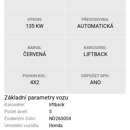
VÝKON:
PŘEVODOVKA:
135 KW
AUTOMATICKÁ
BARVA:
KAROSERIE:
ČERVENÁ
LIFTBACK
POHON KOL:
ODPOČET DPH:
4X2
ANO
Základní parametry vozu
Karosérie:
liftback
Počet dveří:
5
Evidenční číslo:
ND260004
Umístění vozidla:
Honda