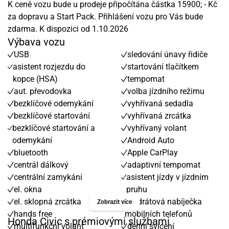
K ceně vozu bude u prodeje připočítána částka 15900; - Kč
za dopravu a Start Pack. Přihlášení vozu pro Vás bude
zdarma. K dispozici od 1.10.2026
Výbava vozu
USB
sledování únavy řidiče
asistent rozjezdu do
startování tlačítkem
kopce (HSA)
tempomat
aut. převodovka
volba jízdního režimu
bezklíčové odemykání
vyhřívaná sedadla
bezklíčové startování
vyhřívaná zrcátka
bezklíčové startování a
vyhřívaný volant
odemykání
Android Auto
bluetooth
Apple CarPlay
centrál dálkový
adaptivní tempomat
centrální zamykání
asistent jízdy v jízdním
el. okna
pruhu
el. sklopná zrcátka
bezdrátová nabíječka
Zobrazit více
hands free
mobilních telefonů
Honda Civic s prémiovými službami
multifunkční volant
denní svícení