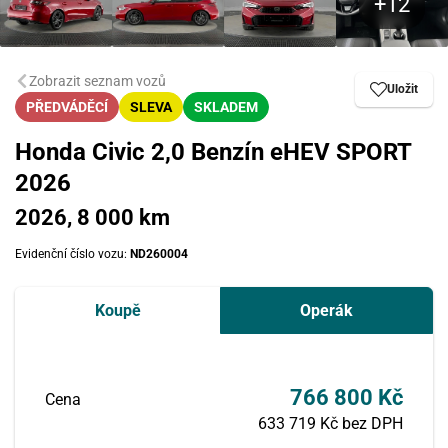
Zobrazit seznam vozů
Uložit
PŘEDVÁDĚCÍ
SLEVA
SKLADEM
Honda Civic 2,0 Benzín eHEV SPORT
2026
2026, 8 000 km
Evidenční číslo vozu:
ND260004
Koupě
Operák
766 800 Kč
Cena
633 719 Kč bez DPH