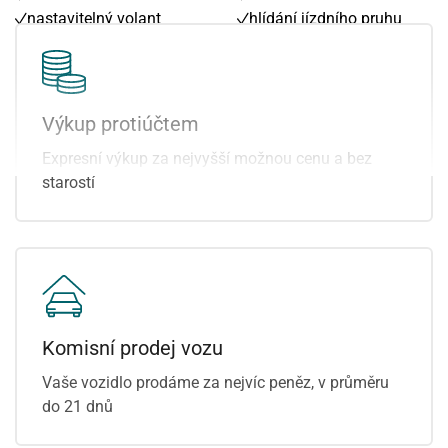
nastavitelný volant
hlídání jízdního pruhu
parkovací kamera
asistent změny jízdního
parkovací senzory přední
pruhu
parkovací senzory zadní
pohon 4x2
přední světla LED
asistent jízdy v koloně
Výkup protiúčtem
satelitní navigace
přední pohon
Expresní výkup za nejvyšší možnou cenu a bez
starostí
Komisní prodej vozu
Vaše vozidlo prodáme za nejvíc peněz, v průměru
do 21 dnů