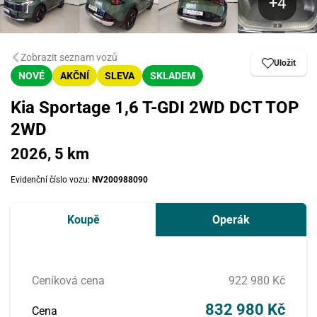
Zobrazit seznam vozů
Uložit
NOVÉ
AKČNÍ
SLEVA
SKLADEM
Kia Sportage 1,6 T-GDI 2WD DCT TOP
2WD
2026, 5 km
Evidenční číslo vozu:
NV200988090
Koupě
Operák
Ceníková cena
922 980 Kč
832 980 Kč
Cena