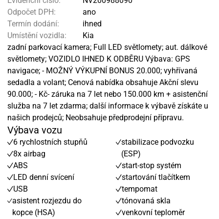
Evidenční číslo:
NV200988090
Odpočet DPH:
ano
Termín dodání:
ihned
Umístění vozidla:
Kia
zadní parkovací kamera; Full LED světlomety; aut. dálkové
světlomety; VOZIDLO IHNED K ODBĚRU Výbava: GPS
navigace; - MOŽNÝ VÝKUPNÍ BONUS 20.000; vyhřívaná
sedadla a volant; Cenová nabídka obsahuje Akční slevu
90.000; - Kč- záruka na 7 let nebo 150.000 km + asistenční
služba na 7 let zdarma; další informace k výbavě získáte u
našich prodejců; Neobsahuje předprodejní přípravu.
Výbava vozu
6 rychlostních stupňů
stabilizace podvozku
8x airbag
(ESP)
ABS
start-stop systém
LED denní svícení
startování tlačítkem
USB
tempomat
asistent rozjezdu do
tónovaná skla
kopce (HSA)
venkovní teploměr