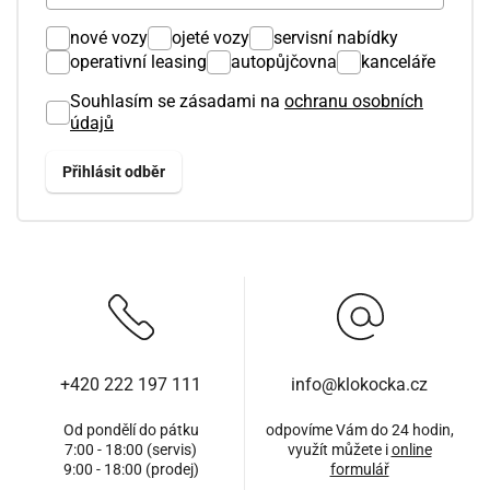
nové vozy
ojeté vozy
servisní nabídky
operativní leasing
autopůjčovna
kanceláře
Souhlasím se zásadami na
ochranu osobních
údajů
+420 222 197 111
info@klokocka.cz
Od pondělí do pátku
odpovíme Vám do 24 hodin,
7:00 - 18:00 (servis)
využít můžete i
online
9:00 - 18:00 (prodej)
formulář