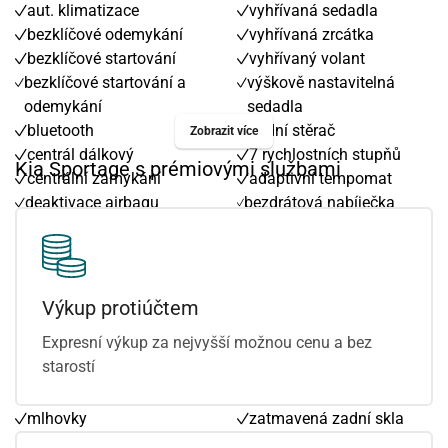
aut. klimatizace
vyhřívaná sedadla
bezklíčové odemykání
vyhřívaná zrcátka
bezklíčové startování
vyhřívaný volant
bezklíčové startování a
výškově nastavitelná
odemykání
sedadla
bluetooth
zadní stěrač
Zobrazit více
centrál dálkový
7 rychlostních stupňů
Kia Sportage s prémiovými službami
centrální zamykání
adaptivní tempomat
deaktivace airbagu
bezdrátová nabíječka
spolujezdce
mobilních telefonů
dvouzónová klimatizace
denní svícení
el. okna
el. víko zavazadlového
el. seřiditelná sedadla
prostoru
Výkup protiúčtem
el. sklopná zrcátka
hlídání jízdního pruhu
Expresní výkup za nejvyšší možnou cenu a bez
el. zrcátka
hlídání provozu při
starostí
hands free
couvání (RCTA)
litá kola
zadní světla LED
mlhovky
zatmavená zadní skla
multifunkční volant
záruka