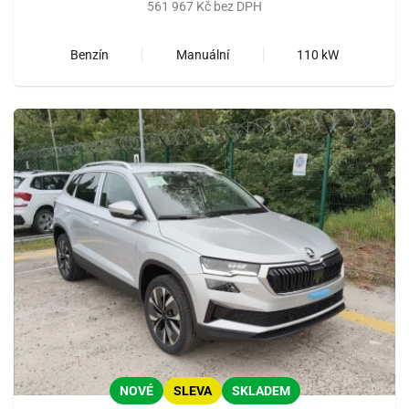
561 967 Kč bez DPH
Benzín
Manuální
110 kW
NOVÉ
SLEVA
SKLADEM