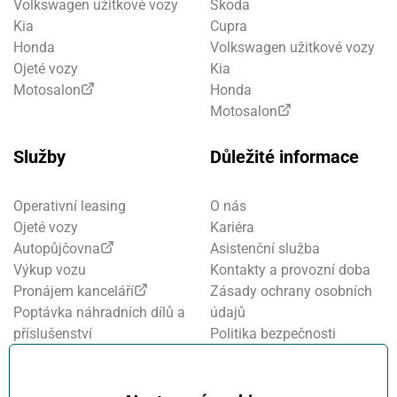
Volkswagen užitkové vozy
Škoda
Kia
Cupra
Honda
Volkswagen užitkové vozy
Ojeté vozy
Kia
Motosalon
Honda
Motosalon
Služby
Důležité informace
Operativní leasing
O nás
Ojeté vozy
Kariéra
Autopůjčovna
Asistenční služba
Výkup vozu
Kontakty a provozní doba
Pronájem kanceláří
Zásady ochrany osobních
Poptávka náhradních dílů a
údajů
příslušenství
Politika bezpečnosti
Financování a pojištění
informací
Motosalon
Nastavení cookies