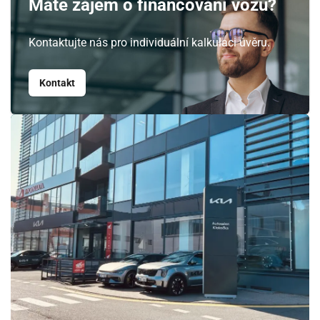
Máte zájem o financování vozu?
Srpen
Kontaktujte nás pro individuální kalkulaci úvěru.
PO
ÚT
ST
ČT
PÁ
SO
NE
27
28
29
30
31
1
2
Kontakt
3
4
5
6
7
8
9
10
11
12
13
14
15
16
17
18
19
20
21
22
23
24
25
26
27
28
29
30
31
1
2
3
4
5
6