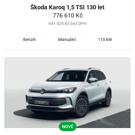
Škoda Karoq 1,5 TSI 130 let
776 610 Kč
641 826 Kč bez DPH
Benzín
Manuální
110 kW
NOVÉ