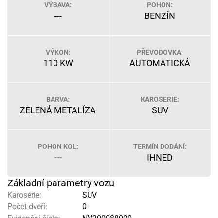
VÝBAVA:
POHON:
---
BENZÍN
VÝKON:
PŘEVODOVKA:
110 KW
AUTOMATICKÁ
BARVA:
KAROSERIE:
ZELENÁ METALÍZA
SUV
POHON KOL:
TERMÍN DODÁNÍ:
---
IHNED
Základní parametry vozu
Karosérie:
SUV
Počet dveří:
0