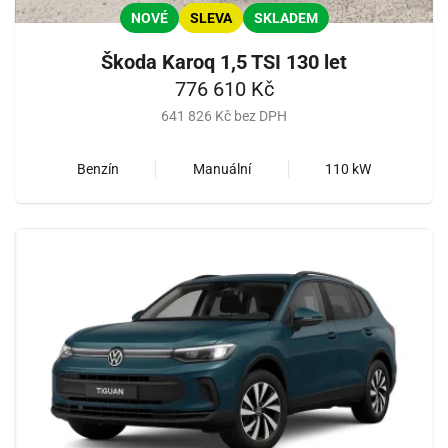
NOVÉ
SLEVA
SKLADEM
Škoda Karoq 1,5 TSI 130 let
776 610 Kč
641 826 Kč bez DPH
Benzín
Manuální
110 kW