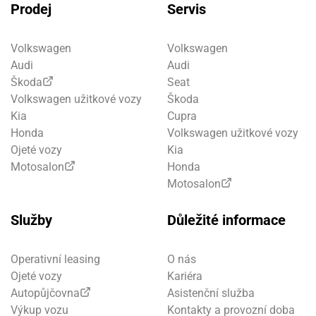
Prodej
Servis
Volkswagen
Volkswagen
Audi
Audi
Škoda
Seat
Volkswagen užitkové vozy
Škoda
Kia
Cupra
Honda
Volkswagen užitkové vozy
Ojeté vozy
Kia
Motosalon
Honda
Motosalon
Služby
Důležité informace
Operativní leasing
O nás
Ojeté vozy
Kariéra
Autopůjčovna
Asistenční služba
Výkup vozu
Kontakty a provozní doba