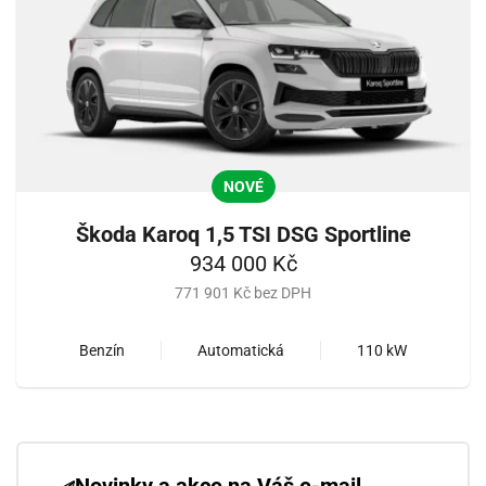
NOVÉ
Škoda Karoq 1,5 TSI DSG Sportline
934 000 Kč
771 901 Kč bez DPH
Benzín
Automatická
110 kW
Novinky a akce na Váš e-mail