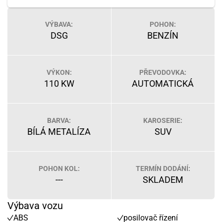
VÝBAVA:
POHON:
DSG
BENZÍN
VÝKON:
PŘEVODOVKA:
110 KW
AUTOMATICKÁ
BARVA:
KAROSERIE:
BÍLÁ METALÍZA
SUV
POHON KOL:
TERMÍN DODÁNÍ:
---
SKLADEM
Výbava vozu
ABS
posilovač řízení