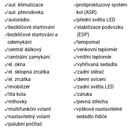
aut. klimatizace
protiprokluzový systém
aut. převodovka
kol (ASR)
autorádio
přední světla LED
bezklíčové startování
stabilizace podvozku
bezklíčové startování a
(ESP)
odemykání
tempomat
centrál dálkový
venkovní teploměr
centrální zamykání
vnitřní teploměr
el. okna
vyhřívaná sedadla
el. sklopná zrcátka
zadní stěrač
el. zrcátka
denní svícení
imobilizér
zadní světla LED
litá kola
záruka
mlhovky
pevná střecha
multifunkční volant
výškově nastavitelné
nastavitelný volant
sedadlo řidiče
palubní počítač