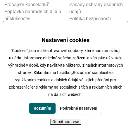
Pronájem kanceláří
Zásady ochrany osobních
Poptávka náhradních dílů a
údajů
příslušenství
Politika bezpečnosti
Financování a pojištění
informací
Motosalon
Nastavení cookies
Nastavení cookies
Oznamovací systém
Projekt FVE financování
"Cookies" jsou malé softwarové soubory, které nám umožňují
Kola Klokočka - ukončení
ukládat informace ohledně vašeho zařízení a vás jako uživatele
provozu
výhradně v době, kdy navštívíte některou z našich internetových
stránek. Kliknutím na tlačítko „Rozumím" souhlasíte s
využívaním cookies a dalších údajů vč. jejich předání pro
zobrazení cílené reklamy na sociálních sítích a reklamních sítích
na dalších webech.
Klokočka -
Na každé cestě s vámi
Karlovarská 814/115 , 161 00 Praha 6 - Řepy
Rozumím
Podrobné nastavení
tel:
+420 222 197 111
e-mail:
info@klokocka.cz
Odmítnout vše
© 2026 Klokočka
Tvorba webu
UVM interactive