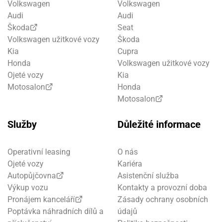
Volkswagen
Volkswagen
Audi
Audi
Škoda
Seat
Volkswagen užitkové vozy
Škoda
Kia
Cupra
Honda
Volkswagen užitkové vozy
Ojeté vozy
Kia
Motosalon
Honda
Motosalon
Služby
Důležité informace
Operativní leasing
O nás
Ojeté vozy
Kariéra
Autopůjčovna
Asistenční služba
Výkup vozu
Kontakty a provozní doba
Pronájem kanceláří
Zásady ochrany osobních
Poptávka náhradních dílů a
údajů