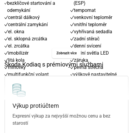
bezklíčové startování a
(ESP)
odemykání
tempomat
centrál dálkový
venkovní teploměr
centrální zamykání
vnitřní teploměr
el. okna
vyhřívaná sedadla
el. sklopná zrcátka
zadní stěrač
el. zrcátka
denní svícení
imobilizér
zadní světla LED
Zobrazit více
litá kola
záruka
Škoda Kodiaq s prémiovými službami
mlhovky
pevná střecha
multifunkční volant
výškově nastavitelné
nastavitelný volant
sedadlo řidiče
palubní počítač
Výkup protiúčtem
Expresní výkup za nejvyšší možnou cenu a bez
starostí