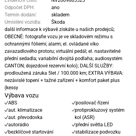
Evidenční číslo:
NV2009885523
Odpočet DPH:
ano
Termín dodání:
skladem
Umístění vozidla:
Škoda
další informace k výbavě získáte u našich prodejců;
OBECNÉ: fotografie vozu je ve skladovém režimu s
ochrannými fóliemi; alarm; el. ovládané víko
zavazadlového protoru; virtuální pedál; el. nastavitelné
přední sedadla; variabilní dvojitá podlaha; audiosystém
CANTON; dojezdové rezervní kolo); DALŠÍ SLUŽBY:
prodloužená záruka 5let / 100.000 km; EXTRA VÝBAVA:
nezávislé topení + tažné zařízení + komfort paket plus
(kessy
Výbava vozu
ABS
posilovač řízení
aut. klimatizace
protiprokluzový systém
aut. převodovka
kol (ASR)
autorádio
přední světla LED
bezklíčové startování
stabilizace podvozku