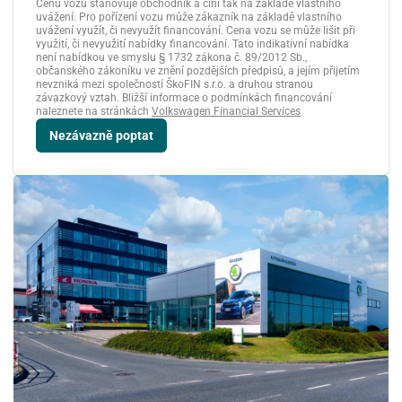
Cenu vozu stanovuje obchodník a činí tak na základě vlastního
10
11
12
13
14
15
16
uvážení. Pro pořízení vozu může zákazník na základě vlastního
uvážení využít, či nevyužít financování. Cena vozu se může lišit při
využití, či nevyužití nabídky financování. Tato indikativní nabídka
není nabídkou ve smyslu § 1732 zákona č. 89/2012 Sb.,
17
18
19
20
21
22
23
občanského zákoníku ve znění pozdějších předpisů, a jejím přijetím
nevzniká mezi společností ŠkoFIN s.r.o. a druhou stranou
závazkový vztah. Bližší informace o podmínkách financování
24
25
26
27
28
29
30
naleznete na stránkách
Volkswagen Financial Services
Nezávazně poptat
31
1
2
3
4
5
6