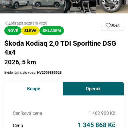
Zobrazit seznam vozů
Uložit
NOVÉ
SLEVA
SKLADEM
Škoda Kodiaq 2,0 TDI Sporltine DSG
4x4
2026, 5 km
Evidenční číslo vozu:
NV2009885523
Koupě
Operák
Ceníková cena
1 462 900 Kč
1 345 868 Kč
Cena