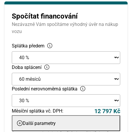
Spočítat financování
Nezávazně Vám spočítáme výhodný úvěr na nákup
vozu
Splátka předem
Doba splácení
Srpen
Poslední nerovnoměrná splátka
PO
ÚT
ST
ČT
PÁ
SO
NE
27
28
29
30
31
1
2
12 797 Kč
Měsíční splátka vč. DPH:
Další parametry
3
4
5
6
7
8
9