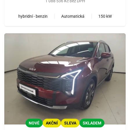
1 088 536 Kč bez DPH
hybridní - benzin
Automatická
150 kW
NOVÉ
AKČNÍ
SLEVA
SKLADEM