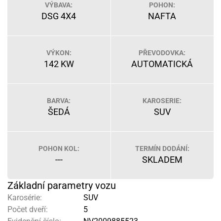
VÝBAVA:
POHON:
DSG 4X4
NAFTA
VÝKON:
PŘEVODOVKA:
142 KW
AUTOMATICKÁ
BARVA:
KAROSERIE:
ŠEDÁ
SUV
POHON KOL:
TERMÍN DODÁNÍ:
---
SKLADEM
Základní parametry vozu
Karosérie:
SUV
Počet dveří:
5