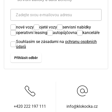
nové vozy
ojeté vozy
servisní nabídky
operativní leasing
autopůjčovna
kanceláře
Souhlasím se zásadami na
ochranu osobních
údajů
+420 222 197 111
info@klokocka.cz