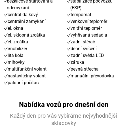
bezklíčové startování a
stabilizace podvozku
odemykání
(ESP)
centrál dálkový
tempomat
centrální zamykání
venkovní teploměr
el. okna
vnitřní teploměr
el. sklopná zrcátka
vyhřívaná sedadla
el. zrcátka
zadní stěrač
imobilizér
denní svícení
litá kola
zadní světla LED
mlhovky
záruka
multifunkční volant
pevná střecha
nastavitelný volant
manuální převodovka
palubní počítač
Nabídka vozů pro dnešní den
Každý den pro Vás vybíráme nejvýhodnější
skladovky