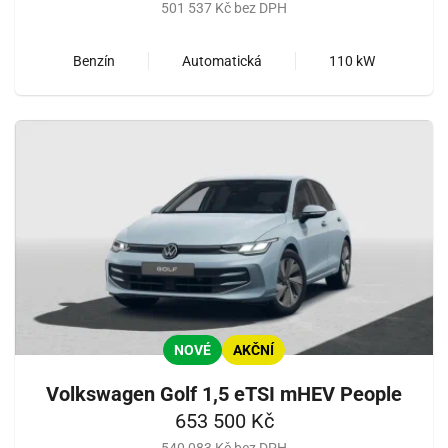
501 537 Kč bez DPH
Benzín
Automatická
110 kW
NOVÉ
AKČNÍ
Volkswagen Golf 1,5 eTSI mHEV People
653 500 Kč
540 083 Kč bez DPH