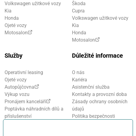
Volkswagen užitkové vozy
Škoda
Kia
Cupra
Honda
Volkswagen užitkové vozy
Ojeté vozy
Kia
Motosalon
Honda
Motosalon
Služby
Důležité informace
Operativní leasing
O nás
Ojeté vozy
Kariéra
Autopůjčovna
Asistenční služba
Výkup vozu
Kontakty a provozní doba
Pronájem kanceláří
Zásady ochrany osobních
Poptávka náhradních dílů a
údajů
příslušenství
Politika bezpečnosti
Financování a pojištění
informací
Motosalon
Nastavení cookies