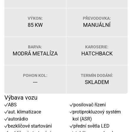
VÝKON:
PŘEVODOVKA:
85 KW
MANUÁLNÍ
BARVA:
KAROSERIE:
MODRÁ METALÍZA
HATCHBACK
POHON KOL:
TERMÍN DODÁNÍ:
---
SKLADEM
Výbava vozu
ABS
posilovač řízení
aut. klimatizace
protiprokluzový systém
autorádio
kol (ASR)
bezklíčové startování
přední světla LED