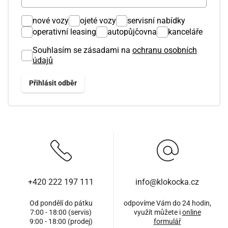
nové vozy
ojeté vozy
servisní nabídky
operativní leasing
autopůjčovna
kanceláře
Souhlasím se zásadami na
ochranu osobních
údajů
+420 222 197 111
info@klokocka.cz
Od pondělí do pátku
odpovíme Vám do 24 hodin,
7:00 - 18:00 (servis)
využít můžete i
online
9:00 - 18:00 (prodej)
formulář