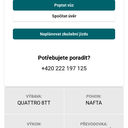
Poptat vůz
Spočítat úvěr
Naplánovat zkušební jízdu
Potřebujete poradit?
+420 222 197 125
VÝBAVA:
POHON:
QUATTRO 8TT
NAFTA
VÝKON:
PŘEVODOVKA: