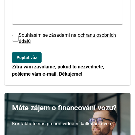
31
1
2
3
4
5
6
Souhlasím se zásadami na
ochranu osobních
údajů
Zítra vám zavoláme, pokud to nezvednete,
pošleme vám e-mail. Děkujeme!
Máte zájem o financování vozu?
Kontaktujte nás pro individuální kalkulaci úvěru.