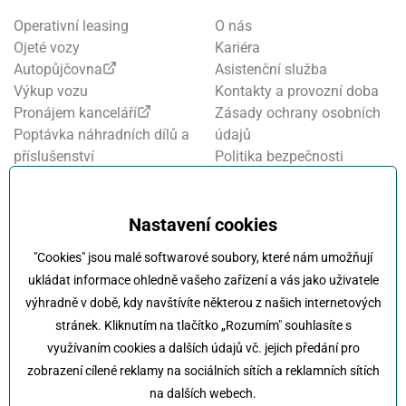
Operativní leasing
O nás
Ojeté vozy
Kariéra
Autopůjčovna
Asistenční služba
Výkup vozu
Kontakty a provozní doba
Pronájem kanceláří
Zásady ochrany osobních
Poptávka náhradních dílů a
údajů
příslušenství
Politika bezpečnosti
Financování a pojištění
informací
Motosalon
Nastavení cookies
Oznamovací systém
Nastavení cookies
Projekt FVE financování
"Cookies" jsou malé softwarové soubory, které nám umožňují
Kola Klokočka - ukončení
ukládat informace ohledně vašeho zařízení a vás jako uživatele
provozu
výhradně v době, kdy navštívíte některou z našich internetových
stránek. Kliknutím na tlačítko „Rozumím" souhlasíte s
využívaním cookies a dalších údajů vč. jejich předání pro
zobrazení cílené reklamy na sociálních sítích a reklamních sítích
na dalších webech.
Klokočka -
Na každé cestě s vámi