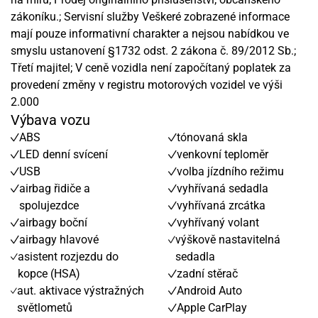
zákoníku.; Servisní služby Veškeré zobrazené informace
mají pouze informativní charakter a nejsou nabídkou ve
smyslu ustanovení §1732 odst. 2 zákona č. 89/2012 Sb.;
Třetí majitel; V ceně vozidla není započítaný poplatek za
provedení změny v registru motorových vozidel ve výši
2.000
Výbava vozu
ABS
tónovaná skla
LED denní svícení
venkovní teploměr
USB
volba jízdního režimu
airbag řidiče a
vyhřívaná sedadla
spolujezdce
vyhřívaná zrcátka
airbagy boční
vyhřívaný volant
airbagy hlavové
výškově nastavitelná
asistent rozjezdu do
sedadla
kopce (HSA)
zadní stěrač
aut. aktivace výstražných
Android Auto
světlometů
Apple CarPlay