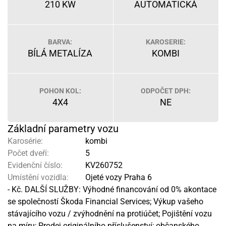
210 KW
AUTOMATICKÁ
BARVA:
KAROSERIE:
BÍLÁ METALÍZA
KOMBI
POHON KOL:
ODPOČET DPH:
4X4
NE
Základní parametry vozu
Karosérie:
kombi
Počet dveří:
5
Evidenční číslo:
KV260752
Umístění vozidla:
Ojeté vozy Praha 6
- Kč. DALŠÍ SLUŽBY: Výhodné financování od 0% akontace
se společností Škoda Financial Services; Výkup vašeho
stávajícího vozu / zvýhodnění na protiúčet; Pojištění vozu
na míru; Prodej originálního příslušenství; občanského