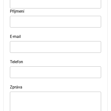
Příjmení
E-mail
Srpen
PO
ÚT
ST
ČT
PÁ
SO
NE
27
28
29
30
31
1
2
Telefon
3
4
5
6
7
8
9
10
11
12
13
14
15
16
Zpráva
17
18
19
20
21
22
23
24
25
26
27
28
29
30