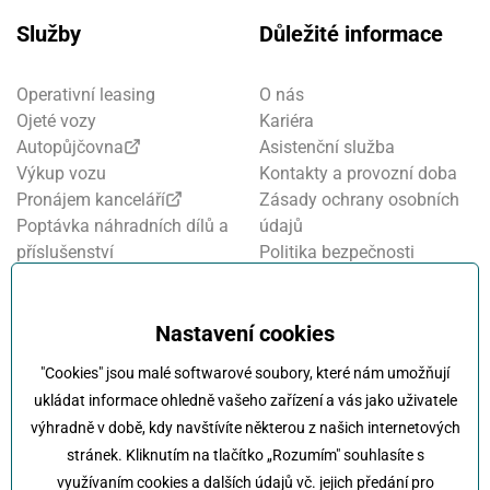
Služby
Důležité informace
Operativní leasing
O nás
Ojeté vozy
Kariéra
Autopůjčovna
Asistenční služba
Výkup vozu
Kontakty a provozní doba
Pronájem kanceláří
Zásady ochrany osobních
Poptávka náhradních dílů a
údajů
příslušenství
Politika bezpečnosti
Financování a pojištění
informací
Motosalon
Nastavení cookies
Nastavení cookies
Oznamovací systém
Projekt FVE financování
"Cookies" jsou malé softwarové soubory, které nám umožňují
Kola Klokočka - ukončení
ukládat informace ohledně vašeho zařízení a vás jako uživatele
provozu
výhradně v době, kdy navštívíte některou z našich internetových
stránek. Kliknutím na tlačítko „Rozumím" souhlasíte s
využívaním cookies a dalších údajů vč. jejich předání pro