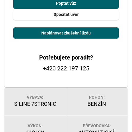
Poptat vůz
Spočítat úvěr
Naplánovat zkušební jízdu
Potřebujete poradit?
+420 222 197 125
VÝBAVA:
POHON:
S-LINE 7STRONIC
BENZÍN
VÝKON:
PŘEVODOVKA: