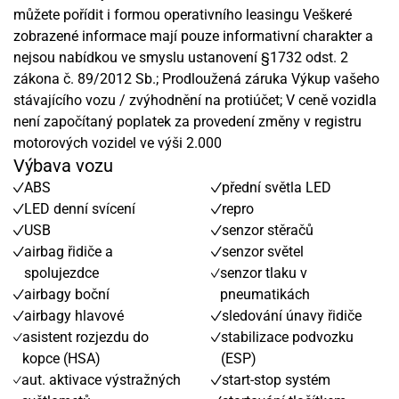
můžete pořídit i formou operativního leasingu Veškeré
zobrazené informace mají pouze informativní charakter a
nejsou nabídkou ve smyslu ustanovení §1732 odst. 2
zákona č. 89/2012 Sb.; Prodloužená záruka Výkup vašeho
stávajícího vozu / zvýhodnění na protiúčet; V ceně vozidla
není započítaný poplatek za provedení změny v registru
motorových vozidel ve výši 2.000
Výbava vozu
ABS
přední světla LED
LED denní svícení
repro
USB
senzor stěračů
airbag řidiče a
senzor světel
spolujezdce
senzor tlaku v
airbagy boční
pneumatikách
airbagy hlavové
sledování únavy řidiče
asistent rozjezdu do
stabilizace podvozku
kopce (HSA)
(ESP)
aut. aktivace výstražných
start-stop systém