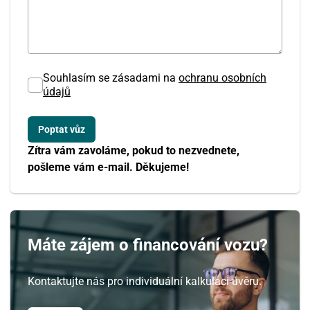
Souhlasím se zásadami na
ochranu osobních
údajů
Srpen
Zítra vám zavoláme, pokud to nezvednete,
PO
ÚT
ST
ČT
PÁ
SO
NE
pošleme vám e-mail. Děkujeme!
27
28
29
30
31
1
2
3
4
5
6
7
8
9
Máte zájem o financování vozu?
10
11
12
13
14
15
16
Kontaktujte nás pro individuální kalkulaci úvěru.
17
18
19
20
21
22
23