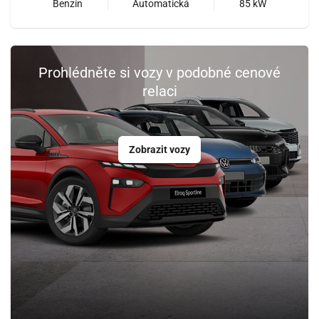
Benzín
Automatická
85 kW
Prohlédněte si vozy v podobné cenové
relaci
Zobrazit vozy