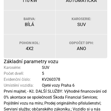
110 KW
AUTOMATICKÁ
BARVA:
KAROSERIE:
BÍLÁ
SUV
POHON KOL:
ODPOČET DPH:
4X2
ANO
Základní parametry vozu
Karosérie:
SUV
Počet dveří:
5
Evidenční číslo:
KV260378
Umístění vozidla:
Ojeté vozy Praha 6
První majitel; - Kč. DALŠÍ SLUŽBY: Výhodné financování od
0% akontace se společností Škoda Financial Services;
Pojištění vozu na míru; Prodej originálního příslušenství;
Servisní služby; občanského zákoníku.; Vozidlo si u nás