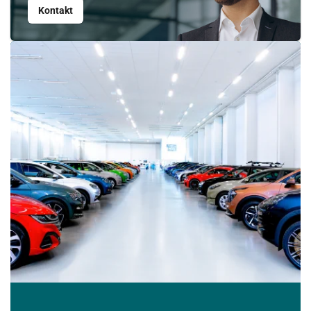
24
25
26
27
28
29
30
Kontakt
31
1
2
3
4
5
6