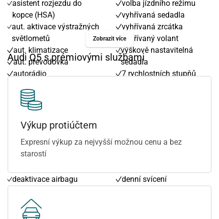
asistent rozjezdu do
volba jízdního režimu
kopce (HSA)
vyhřívaná sedadla
aut. aktivace výstražných
vyhřívaná zrcátka
světlometů
vyhřívaný volant
Zobrazit více
aut. klimatizace
výškově nastavitelná
Audi Q5 s prémiovými službami
aut. převodovka
sedadla
autorádio
7 rychlostních stupňů
autorádio s Bluetooth
Android Auto
bezklíčové odemykání
Apple CarPlay
bezklíčové startování
adaptivní tempomat
bezklíčové startování a
ambientní osvětlení
Výkup protiúčtem
odemykání
interiéru
Expresní výkup za nejvyšší možnou cenu a bez
bluetooth
asistent jízdy v jízdním
starostí
centrál dálkový
pruhu
centrální zamykání
brzdový asistent
deaktivace airbagu
denní svícení
spolujezdce
digitální přístrojový štít
digitální příjem rádia
dotykové ovládání
(DAB)
palubního počítače