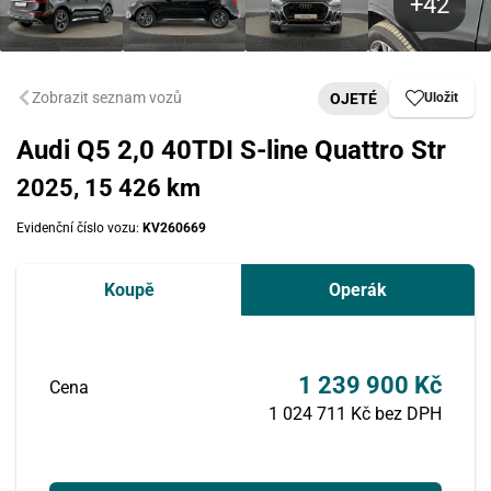
Zobrazit seznam vozů
OJETÉ
Uložit
Audi Q5 2,0 40TDI S-line Quattro Str
2025, 15 426 km
Evidenční číslo vozu:
KV260669
Koupě
Operák
1 239 900 Kč
Cena
1 024 711 Kč bez DPH