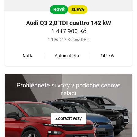
NOVÉ
SLEVA
Audi Q3 2,0 TDI quattro 142 kW
1 447 900 Kč
1 196 612 Kč bez DPH
Nafta
Automatická
142 kW
Prohlédněte si vozy v podobné cenové
relaci
Zobrazit vozy