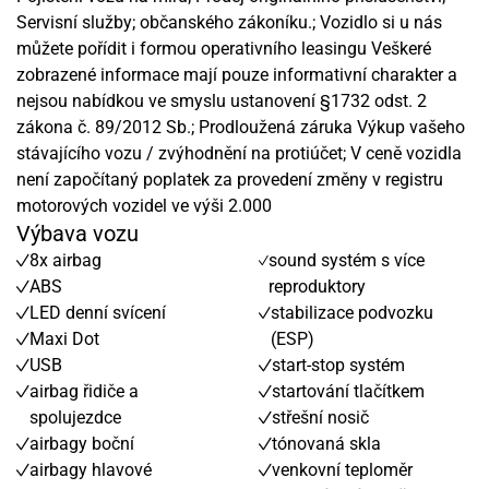
Servisní služby; občanského zákoníku.; Vozidlo si u nás
můžete pořídit i formou operativního leasingu Veškeré
zobrazené informace mají pouze informativní charakter a
nejsou nabídkou ve smyslu ustanovení §1732 odst. 2
zákona č. 89/2012 Sb.; Prodloužená záruka Výkup vašeho
stávajícího vozu / zvýhodnění na protiúčet; V ceně vozidla
není započítaný poplatek za provedení změny v registru
motorových vozidel ve výši 2.000
Výbava vozu
8x airbag
sound systém s více
ABS
reproduktory
LED denní svícení
stabilizace podvozku
Maxi Dot
(ESP)
USB
start-stop systém
airbag řidiče a
startování tlačítkem
spolujezdce
střešní nosič
airbagy boční
tónovaná skla
airbagy hlavové
venkovní teploměr