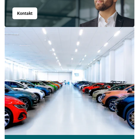
Kontakt
Srpen
PO
ÚT
ST
ČT
PÁ
SO
NE
27
28
29
30
31
1
2
3
4
5
6
7
8
9
10
11
12
13
14
15
16
17
18
19
20
21
22
23
24
25
26
27
28
29
30
31
1
2
3
4
5
6