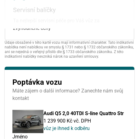
pneumatikách
El. ovládaná přední
Servisní balíčky
sledování únavy řidiče
sedadla
LED adaptivní světlomety
Ta nejlepší servisní péče pro Váš vůz za
zvýhodněné ceny
Údaje obsažené v této kartě vozu mají informativní charakter. Tato indikativní
nabídka není nabídkou ve smyslu § 1731 nebo § 1732 občanského zákoníku,
ani se nejedná o veřejný příslib dle § 1733 občanského zákoníku. Z této
indikativní nabídky nevzniká nárok na uzavření smlouvy.
Poptávka vozu
Máte zájem o další informace? Zanechte nám svůj
kontakt
Audi Q5 2,0 40TDI S-line Quattro Str
1 239 900 Kč vč. DPH
vůz je ihned k odběru
Jméno