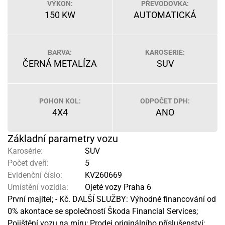
VÝKON:
PŘEVODOVKA:
150 KW
AUTOMATICKÁ
BARVA:
KAROSERIE:
ČERNÁ METALÍZA
SUV
POHON KOL:
ODPOČET DPH:
4X4
ANO
Základní parametry vozu
Karosérie:
SUV
Počet dveří:
5
Evidenční číslo:
KV260669
Umístění vozidla:
Ojeté vozy Praha 6
První majitel; - Kč. DALŠÍ SLUŽBY: Výhodné financování od
0% akontace se společností Škoda Financial Services;
Pojištění vozu na míru; Prodej originálního příslušenství;