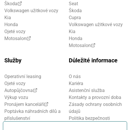
Škoda
Seat
Volkswagen užitkové vozy
Škoda
Kia
Cupra
Honda
Volkswagen užitkové vozy
Ojeté vozy
Kia
Motosalon
Honda
Motosalon
Služby
Důležité informace
Operativní leasing
O nás
Ojeté vozy
Kariéra
Autopůjčovna
Asistenční služba
Výkup vozu
Kontakty a provozní doba
Pronájem kanceláří
Zásady ochrany osobních
Poptávka náhradních dílů a
údajů
příslušenství
Politika bezpečnosti
Financování a pojištění
informací