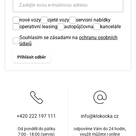
nové vozy
ojeté vozy
servisní nabídky
operativní leasing
autopůjčovna
kanceláře
Souhlasím se zásadami na
ochranu osobních
údajů
+420 222 197 111
info@klokocka.cz
Od pondělí do pátku
odpovíme Vám do 24 hodin,
7:00 - 18:00 (servis)
využít můžete i
online