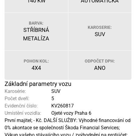
140 KW
AUTOMATICKÁ
BARVA:
KAROSERIE:
STŘÍBRNÁ
SUV
METALÍZA
POHON KOL:
ODPOČET DPH:
4X4
ANO
Základní parametry vozu
Karosérie:
SUV
Počet dveří:
5
Evidenční číslo:
KV260817
Umístění vozidla:
Ojeté vozy Praha 6
První majitel; - Kč. DALŠÍ SLUŽBY: Výhodné financování od
0% akontace se společností Škoda Financial Services;
Výkup vašeho stávajícího vozu / zvýhodnění na protiúčet;