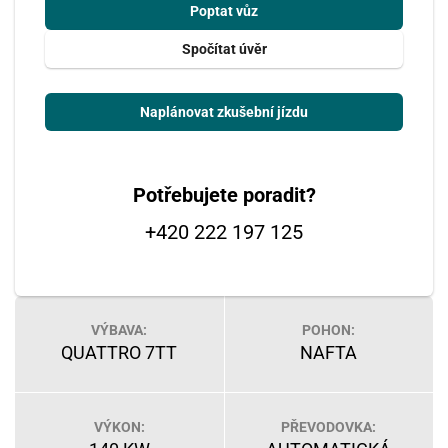
Poptat vůz
Spočítat úvěr
Naplánovat zkušební jízdu
Potřebujete poradit?
+420 222 197 125
VÝBAVA:
POHON:
QUATTRO 7TT
NAFTA
VÝKON:
PŘEVODOVKA: