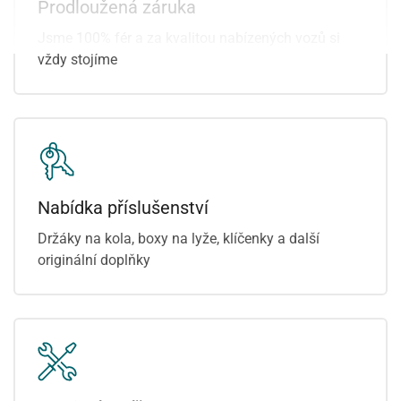
Prodloužená záruka
přední světla LED
sedadla
Jsme 100% fér a za kvalitou nabízených vozů si
vždy stojíme
Nabídka příslušenství
Držáky na kola, boxy na lyže, klíčenky a další
originální doplňky