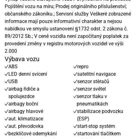
Pojištění vozu na míru; Prodej originálního příslušenství;
občanského zákoníku.; Servisní služby Veškeré zobrazené
informace mají pouze informativní charakter a nejsou
nabídkou ve smyslu ustanovení §1732 odst. 2 zákona č.
89/2012 Sb.; V ceně vozidla není započítaný poplatek za
provedení změny v registru motorových vozidel ve výši
2.000
Výbava vozu
ABS
repro
LED denní svícení
satelitní navigace
USB
senzor stěračů
airbag řidiče a
senzor světel
spolujezdce
senzor tlaku v
airbagy boční
pneumatikách
airbagy hlavové
stabilizace podvozku
aut. klimatizace
(ESP)
aut. převodovka
start-stop systém
bezklíčové odemykání
startování tlačítkem