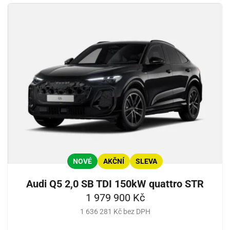
NOVÉ
AKČNÍ
SLEVA
Audi Q5 2,0 SB TDI 150kW quattro STR
1 979 900 Kč
1 636 281 Kč bez DPH