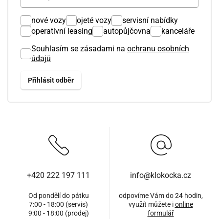
nové vozy
ojeté vozy
servisní nabídky
operativní leasing
autopůjčovna
kanceláře
Souhlasím se zásadami na
ochranu osobních
údajů
+420 222 197 111
info@klokocka.cz
Od pondělí do pátku
odpovíme Vám do 24 hodin,
7:00 - 18:00 (servis)
využít můžete i
online
9:00 - 18:00 (prodej)
formulář