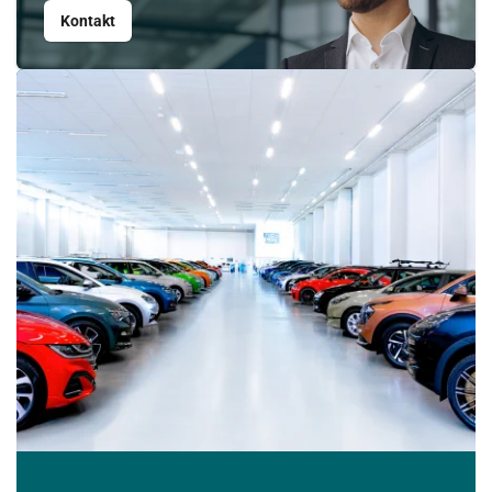
Kontakt
Srpen
PO
ÚT
ST
ČT
PÁ
SO
NE
27
28
29
30
31
1
2
3
4
5
6
7
8
9
10
11
12
13
14
15
16
17
18
19
20
21
22
23
24
25
26
27
28
29
30
31
1
2
3
4
5
6