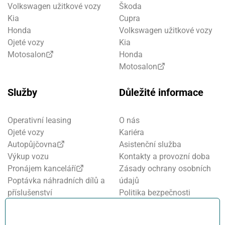
Volkswagen užitkové vozy
Škoda
Kia
Cupra
Honda
Volkswagen užitkové vozy
Ojeté vozy
Kia
Motosalon
Honda
Motosalon
Služby
Důležité informace
Operativní leasing
O nás
Ojeté vozy
Kariéra
Autopůjčovna
Asistenční služba
Výkup vozu
Kontakty a provozní doba
Pronájem kanceláří
Zásady ochrany osobních
Poptávka náhradních dílů a
údajů
příslušenství
Politika bezpečnosti
Financování a pojištění
informací
Motosalon
Nastavení cookies