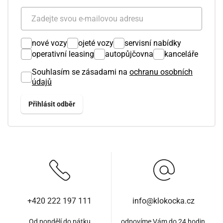
nové vozy
ojeté vozy
servisní nabídky
operativní leasing
autopůjčovna
kanceláře
Souhlasím se zásadami na
ochranu osobních
údajů
+420 222 197 111
info@klokocka.cz
Od pondělí do pátku
odpovíme Vám do 24 hodin,