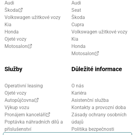
Audi
Audi
Škoda
Seat
Volkswagen užitkové vozy
Škoda
Kia
Cupra
Honda
Volkswagen užitkové vozy
Ojeté vozy
Kia
Motosalon
Honda
Motosalon
Služby
Důležité informace
Operativní leasing
O nás
Ojeté vozy
Kariéra
Autopůjčovna
Asistenční služba
Výkup vozu
Kontakty a provozní doba
Pronájem kanceláří
Zásady ochrany osobních
Poptávka náhradních dílů a
údajů
příslušenství
Politika bezpečnosti