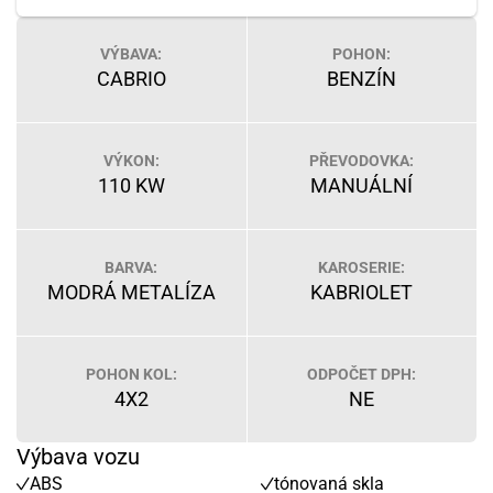
VÝBAVA:
POHON:
CABRIO
BENZÍN
VÝKON:
PŘEVODOVKA:
110 KW
MANUÁLNÍ
BARVA:
KAROSERIE:
MODRÁ METALÍZA
KABRIOLET
POHON KOL:
ODPOČET DPH:
4X2
NE
Výbava vozu
ABS
tónovaná skla