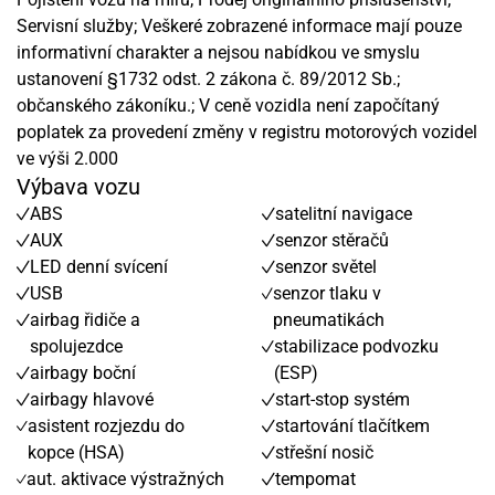
Servisní služby; Veškeré zobrazené informace mají pouze
informativní charakter a nejsou nabídkou ve smyslu
ustanovení §1732 odst. 2 zákona č. 89/2012 Sb.;
občanského zákoníku.; V ceně vozidla není započítaný
poplatek za provedení změny v registru motorových vozidel
ve výši 2.000
Výbava vozu
ABS
satelitní navigace
AUX
senzor stěračů
LED denní svícení
senzor světel
USB
senzor tlaku v
airbag řidiče a
pneumatikách
spolujezdce
stabilizace podvozku
airbagy boční
(ESP)
airbagy hlavové
start-stop systém
asistent rozjezdu do
startování tlačítkem
kopce (HSA)
střešní nosič
aut. aktivace výstražných
tempomat