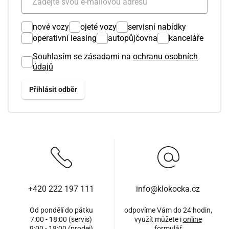
nové vozy
ojeté vozy
servisní nabídky
operativní leasing
autopůjčovna
kanceláře
Souhlasím se zásadami na
ochranu osobních
údajů
+420 222 197 111
info@klokocka.cz
Od pondělí do pátku
odpovíme Vám do 24 hodin,
7:00 - 18:00 (servis)
využít můžete i
online
9:00 - 18:00 (prodej)
formulář