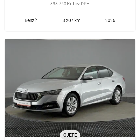
338 760 Kč bez DPH
Benzín
8 207 km
2026
OJETÉ