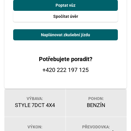
Poptat vůz
Spočítat úvěr
Naplánovat zkušební jízdu
Potřebujete poradit?
+420 222 197 125
VÝBAVA:
POHON:
STYLE 7DCT 4X4
BENZÍN
VÝKON:
PŘEVODOVKA: