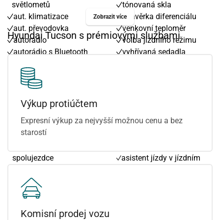
světlometů
tónovaná skla
aut. klimatizace
uzávěrka diferenciálu
Zobrazit více
aut. převodovka
venkovní teploměr
Hyundai Tucson s prémiovými službami
autorádio
volba jízdního režimu
autorádio s Bluetooth
vyhřívaná sedadla
bezklíčové odemykání
vyhřívaná zrcátka
bezklíčové startování
vyhřívaný volant
bezklíčové startování a
výškově nastavitelná
odemykání
sedadla
Výkup protiúčtem
bluetooth
zadní stěrač
Expresní výkup za nejvyšší možnou cenu a bez
centrál dálkový
7 rychlostních stupňů
starostí
centrální zamykání
Android Auto
deaktivace airbagu
Apple CarPlay
spolujezdce
asistent jízdy v jízdním
digitální příjem rádia
pruhu
(DAB)
bezdrátová nabíječka
dojezdové rezervní kolo
mobilních telefonů
dvouzónová klimatizace
brzdový asistent
Komisní prodej vozu
dělená zadní sedadla
denní svícení