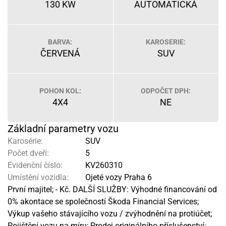
130 KW
AUTOMATICKÁ
BARVA:
KAROSERIE:
ČERVENÁ
SUV
POHON KOL:
ODPOČET DPH:
4X4
NE
Základní parametry vozu
Karosérie:
SUV
Počet dveří:
5
Evidenční číslo:
KV260310
Umístění vozidla:
Ojeté vozy Praha 6
První majitel; - Kč. DALŠÍ SLUŽBY: Výhodné financování od
0% akontace se společností Škoda Financial Services;
Výkup vašeho stávajícího vozu / zvýhodnění na protiúčet;
Pojištění vozu na míru; Prodej originálního příslušenství;