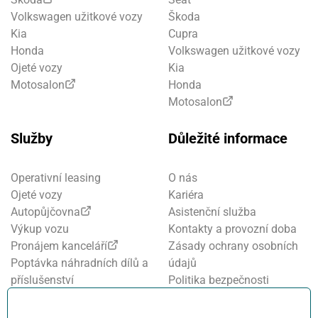
Volkswagen užitkové vozy
Škoda
Kia
Cupra
Honda
Volkswagen užitkové vozy
Ojeté vozy
Kia
Motosalon
Honda
Motosalon
Služby
Důležité informace
Operativní leasing
O nás
Ojeté vozy
Kariéra
Autopůjčovna
Asistenční služba
Výkup vozu
Kontakty a provozní doba
Pronájem kanceláří
Zásady ochrany osobních
Poptávka náhradních dílů a
údajů
příslušenství
Politika bezpečnosti
Financování a pojištění
informací
Motosalon
Nastavení cookies