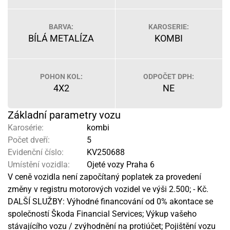
BARVA:
KAROSERIE:
BÍLÁ METALÍZA
KOMBI
POHON KOL:
ODPOČET DPH:
4X2
NE
Základní parametry vozu
Karosérie:
kombi
Počet dveří:
5
Evidenční číslo:
KV250688
Umístění vozidla:
Ojeté vozy Praha 6
V ceně vozidla není započítaný poplatek za provedení
změny v registru motorových vozidel ve výši 2.500; - Kč.
DALŠÍ SLUŽBY: Výhodné financování od 0% akontace se
společností Škoda Financial Services; Výkup vašeho
stávajícího vozu / zvýhodnění na protiúčet; Pojištění vozu