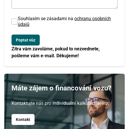
Souhlasím se zásadami na
ochranu osobních
údajů
Zítra vám zavoláme, pokud to nezvednete,
pošleme vám e-mail. Děkujeme!
Srpen
PO
ÚT
ST
ČT
PÁ
SO
NE
27
28
29
30
31
1
2
Máte zájem o financování vozu?
3
4
5
6
7
8
9
Kontaktujte nás pro individuální kalkulaci úvěru.
10
11
12
13
14
15
16
Kontakt
17
18
19
20
21
22
23