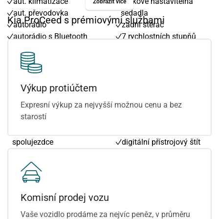
aut. klimatizace
výškově nastavitelná
Zobrazit více
aut. převodovka
sedadla
Kia ProCeed s prémiovými službami
autorádio
zadní stěrač
autorádio s Bluetooth
7 rychlostních stupňů
bezklíčové odemykání
Android Auto
bezklíčové startování
Apple CarPlay
bezklíčové startování a
adaptivní tempomat
odemykání
asistent jízdy v jízdním
Výkup protiúčtem
bluetooth
pruhu
Expresní výkup za nejvyšší možnou cenu a bez
centrál dálkový
bezdrátová nabíječka
starostí
centrální zamykání
mobilních telefonů
deaktivace airbagu
denní svícení
spolujezdce
digitální přístrojový štít
digitální příjem rádia
dotykové ovládání
(DAB)
palubního počítače
dvouzónová klimatizace
el. víko zavazadlového
dělená zadní sedadla
prostoru
Komisní prodej vozu
el. okna
hlídání jízdního pruhu
el. seřiditelná sedadla
paměť nastavení sedadla
Vaše vozidlo prodáme za nejvíc peněz, v průměru