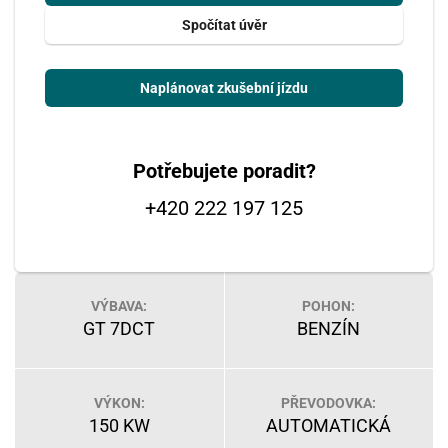
Spočítat úvěr
Naplánovat zkušební jízdu
Potřebujete poradit?
+420 222 197 125
VÝBAVA:
POHON:
GT 7DCT
BENZÍN
VÝKON:
PŘEVODOVKA:
150 KW
AUTOMATICKÁ