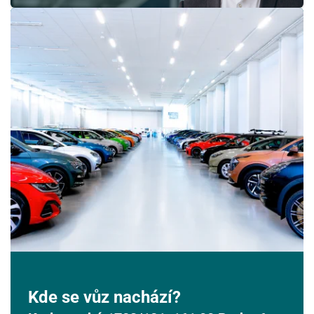
24
25
26
27
28
29
30
31
1
2
3
4
5
6
Kde se vůz nachází?