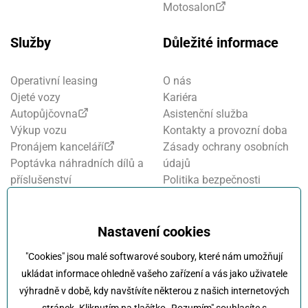
Motosalon
Služby
Důležité informace
Operativní leasing
O nás
Ojeté vozy
Kariéra
Autopůjčovna
Asistenční služba
Výkup vozu
Kontakty a provozní doba
Pronájem kanceláří
Zásady ochrany osobních
Poptávka náhradních dílů a
údajů
příslušenství
Politika bezpečnosti
Financování a pojištění
informací
Motosalon
Nastavení cookies
Oznamovací systém
Nastavení cookies
Projekt FVE financování
"Cookies" jsou malé softwarové soubory, které nám umožňují
Kola Klokočka - ukončení
ukládat informace ohledně vašeho zařízení a vás jako uživatele
provozu
výhradně v době, kdy navštívíte některou z našich internetových