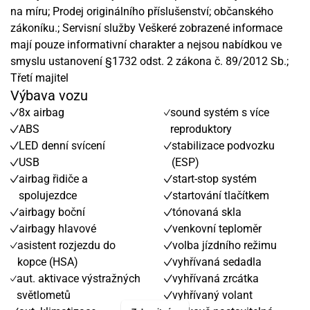
na míru; Prodej originálního příslušenství; občanského
zákoníku.; Servisní služby Veškeré zobrazené informace
mají pouze informativní charakter a nejsou nabídkou ve
smyslu ustanovení §1732 odst. 2 zákona č. 89/2012 Sb.;
Třetí majitel
Výbava vozu
8x airbag
sound systém s více
ABS
reproduktory
LED denní svícení
stabilizace podvozku
USB
(ESP)
airbag řidiče a
start-stop systém
spolujezdce
startování tlačítkem
airbagy boční
tónovaná skla
airbagy hlavové
venkovní teploměr
asistent rozjezdu do
volba jízdního režimu
kopce (HSA)
vyhřívaná sedadla
aut. aktivace výstražných
vyhřívaná zrcátka
světlometů
vyhřívaný volant