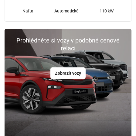
Nafta
Automatická
110 kW
Prohlédněte si vozy v podobné cenové
relaci
Zobrazit vozy