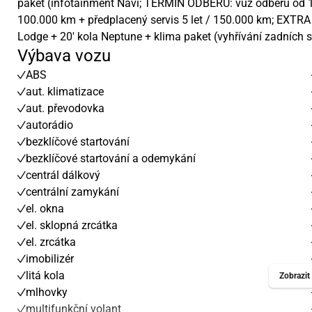
paket (infotainment Navi; TERMÍN ODBĚRU: vůz odběru od 
100.000 km + předplacený servis 5 let / 150.000 km; EXTRA V
Lodge + 20' kola Neptune + klima paket (vyhřívání zadních 
Výbava vozu
ABS
aut. klimatizace
aut. převodovka
autorádio
bezklíčové startování
bezklíčové startování a odemykání
centrál dálkový
centrální zamykání
el. okna
el. sklopná zrcátka
el. zrcátka
imobilizér
litá kola
Zobrazit 
mlhovky
multifunkční volant