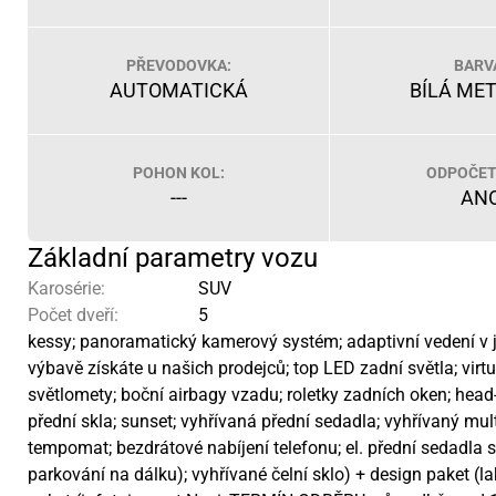
PŘEVODOVKA:
BARV
AUTOMATICKÁ
BÍLÁ ME
POHON KOL:
ODPOČET
---
AN
Základní parametry vozu
Karosérie:
SUV
Počet dveří:
5
kessy; panoramatický kamerový systém; adaptivní vedení v j
výbavě získáte u našich prodejců; top LED zadní světla; vi
světlomety; boční airbagy vzadu; roletky zadních oken; head
přední skla; sunset; vyhřívaná přední sedadla; vyhřívaný mult
tempomat; bezdrátové nabíjení telefonu; el. přední sedadla s
parkování na dálku); vyhřívané čelní sklo) + design paket (