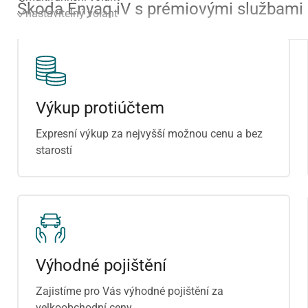
Škoda Enyaq iV s prémiovými službami
nastavitelný volant
Výkup protiúčtem
Expresní výkup za nejvyšší možnou cenu a bez
starostí
Výhodné pojištění
Zajistíme pro Vás výhodné pojištění za
velkoobchodní ceny