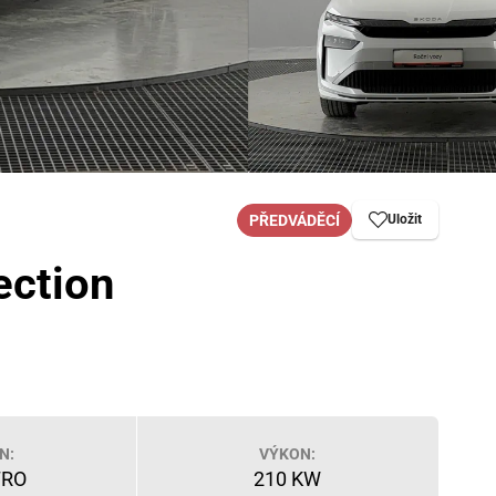
PŘEDVÁDĚCÍ
Uložit
ection
N:
VÝKON:
TRO
210 KW