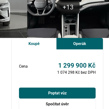
Koupě
Operák
1 299 900 Kč
Cena
1 074 298 Kč bez DPH
Poptat vůz
Spočítat úvěr