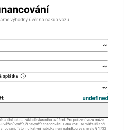
financování
áme výhodný úvěr na nákup vozu
á splátka
undefined
H:
k a činí tak na základě vlastního uvážení. Pro pořízení vozu může
uvážení využít, či nevyužít financování. Cena vozu se může lišit při
financování. Tato indikativní nabídka není nabídkou ve smyslu § 1732