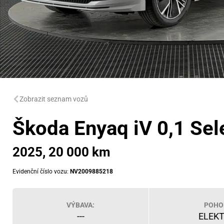
Zobrazit seznam vozů
Škoda Enyaq iV 0,1 Sel
2025, 20 000 km
Evidenční číslo vozu:
NV2009885218
VÝBAVA:
POHO
---
ELEK