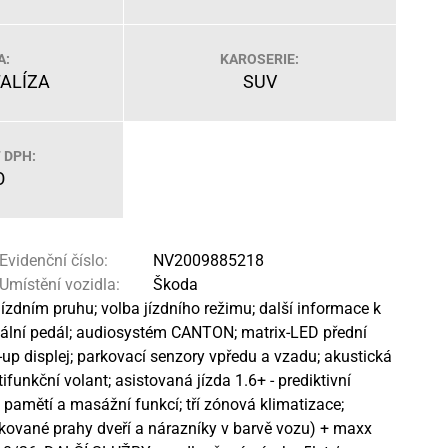
A:
KAROSERIE:
TALÍZA
SUV
 DPH:
O
Evidenční číslo:
NV2009885218
Umístění vozidla:
Škoda
ízdním pruhu; volba jízdního režimu; další informace k
rtuální pedál; audiosystém CANTON; matrix-LED přední
-up displej; parkovací senzory vpředu a vzadu; akustická
ifunkční volant; asistovaná jízda 1.6+ - prediktivní
 pamětí a masážní funkcí; tří zónová klimatizace;
lakované prahy dveří a nárazníky v barvě vozu) + maxx