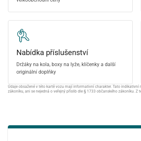
předchozí měsíc
PO
ÚT
Nabídka příslušenství
27
28
Držáky na kola, boxy na lyže, klíčenky a další
originální doplňky
3
4
Údaje obsažené v této kartě vozu mají informativní charakter. Tato indikati
10
11
zákoníku, ani se nejedná o veřejný příslib dle § 1733 občanského zákoníku. Z 
17
18
24
25
31
1