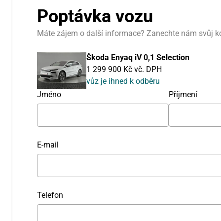
Poptávka vozu
Máte zájem o další informace? Zanechte nám svůj k
Škoda Enyaq iV 0,1 Selection
1 299 900 Kč vč. DPH
vůz je ihned k odběru
Jméno
Příjmení
E-mail
Telefon