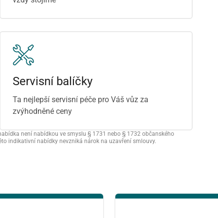
Srpen
ST
ČT
PÁ
Servisní balíčky
29
30
31
Ta nejlepší servisní péče pro Váš vůz za
zvýhodněné ceny
5
6
7
vní nabídka není nabídkou ve smyslu § 1731 nebo § 1732 občanského
12
13
14
této indikativní nabídky nevzniká nárok na uzavření smlouvy.
19
20
21
26
27
28
2
3
4