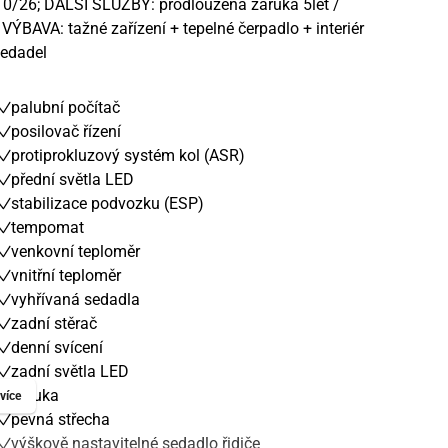
10/26; DALŠÍ SLUŽBY: prodloužená záruka 5let /
ÝBAVA: tažné zařízení + tepelné čerpadlo + interiér
sedadel
palubní počítač
posilovač řízení
protiprokluzový systém kol (ASR)
přední světla LED
stabilizace podvozku (ESP)
tempomat
venkovní teploměr
vnitřní teploměr
vyhřívaná sedadla
zadní stěrač
denní svícení
zadní světla LED
záruka
více
pevná střecha
výškově nastavitelné sedadlo řidiče