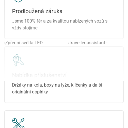
parkovací senzory přední
6x airbag
parkovací senzory zadní
Sun set
Prodloužená záruka
plní 'EURO VI'
automatické přepínání
Jsme 100% fér a za kvalitou nabízených vozů si
posilovač řízení
dálkových světel
vždy stojíme
protiprokluzový systém
smart link
kol (ASR)
sportovní paket
přední světla LED
traveller assistant -
repro
rozpoznávání dopravních
senzor stěračů
značek
senzor světel
vyhřívání sedadel vpředu
sportovní sedadla
Nabídka příslušenství
Držáky na kola, boxy na lyže, klíčenky a další
originální doplňky