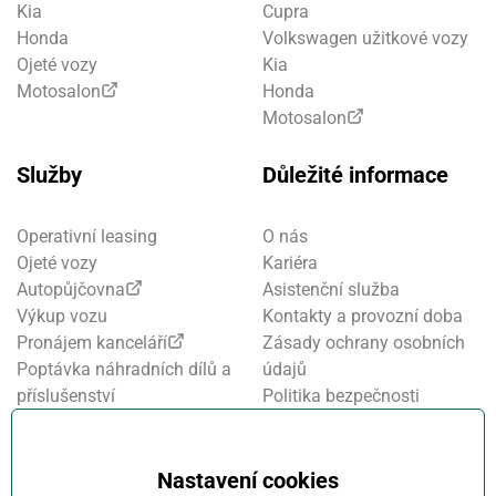
Kia
Cupra
Honda
Volkswagen užitkové vozy
Ojeté vozy
Kia
Motosalon
Honda
Motosalon
Služby
Důležité informace
Operativní leasing
O nás
Ojeté vozy
Kariéra
Autopůjčovna
Asistenční služba
Výkup vozu
Kontakty a provozní doba
Pronájem kanceláří
Zásady ochrany osobních
Poptávka náhradních dílů a
údajů
příslušenství
Politika bezpečnosti
Financování a pojištění
informací
Motosalon
Nastavení cookies
Oznamovací systém
Nastavení cookies