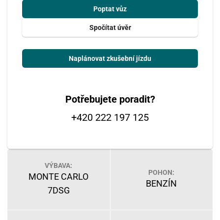
Poptat vůz
Spočítat úvěr
Naplánovat zkušební jízdu
Potřebujete poradit?
+420 222 197 125
VÝBAVA:
POHON:
MONTE CARLO
BENZÍN
7DSG