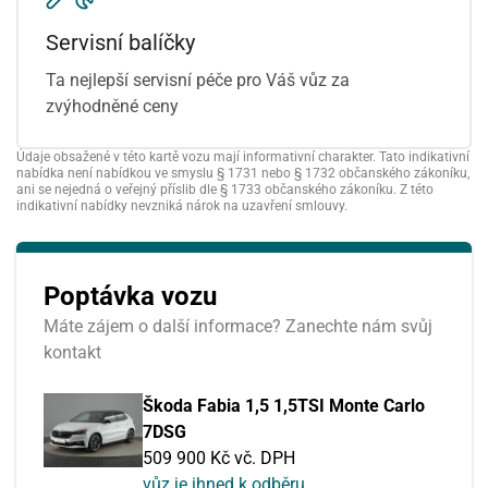
Servisní balíčky
Ta nejlepší servisní péče pro Váš vůz za
zvýhodněné ceny
Údaje obsažené v této kartě vozu mají informativní charakter. Tato indikativní
nabídka není nabídkou ve smyslu § 1731 nebo § 1732 občanského zákoníku,
ani se nejedná o veřejný příslib dle § 1733 občanského zákoníku. Z této
indikativní nabídky nevzniká nárok na uzavření smlouvy.
Poptávka vozu
Máte zájem o další informace? Zanechte nám svůj
kontakt
Škoda Fabia 1,5 1,5TSI Monte Carlo
7DSG
509 900 Kč vč. DPH
vůz je ihned k odběru