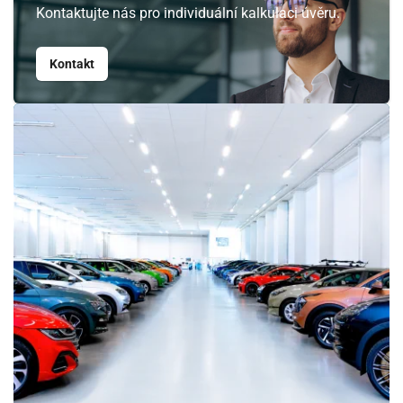
Kontaktujte nás pro individuální kalkulaci úvěru.
Srpen
PO
ÚT
ST
ČT
PÁ
SO
NE
Kontakt
27
28
29
30
31
1
2
3
4
5
6
7
8
9
10
11
12
13
14
15
16
17
18
19
20
21
22
23
24
25
26
27
28
29
30
31
1
2
3
4
5
6