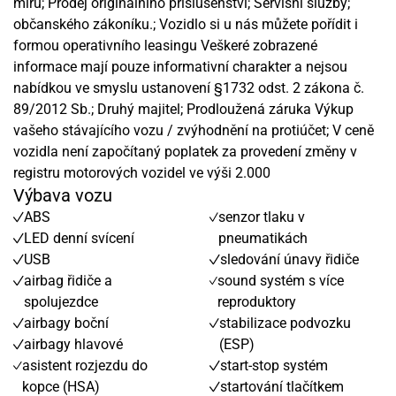
míru; Prodej originálního příslušenství; Servisní služby;
občanského zákoníku.; Vozidlo si u nás můžete pořídit i
formou operativního leasingu Veškeré zobrazené
informace mají pouze informativní charakter a nejsou
nabídkou ve smyslu ustanovení §1732 odst. 2 zákona č.
89/2012 Sb.; Druhý majitel; Prodloužená záruka Výkup
vašeho stávajícího vozu / zvýhodnění na protiúčet; V ceně
vozidla není započítaný poplatek za provedení změny v
registru motorových vozidel ve výši 2.000
Výbava vozu
ABS
senzor tlaku v
LED denní svícení
pneumatikách
USB
sledování únavy řidiče
airbag řidiče a
sound systém s více
spolujezdce
reproduktory
airbagy boční
stabilizace podvozku
airbagy hlavové
(ESP)
asistent rozjezdu do
start-stop systém
kopce (HSA)
startování tlačítkem