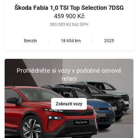
Škoda Fabia 1,0 TSI Top Selection 7DSG
459 900 Kč
380 083 Kč bez DPH
Benzín
18 654 km
2025
Prohlédněte si vozy v podobné cenové
relaci
Zobrazit vozy