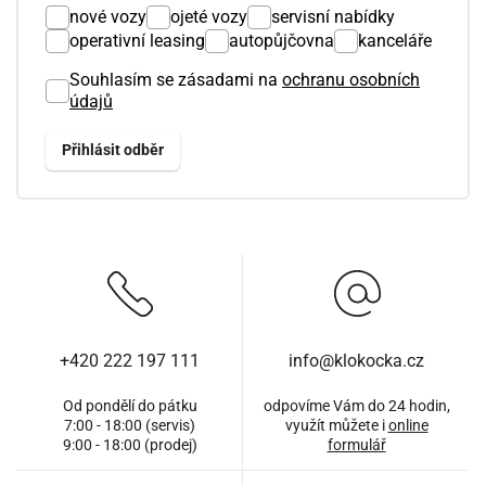
nové vozy
ojeté vozy
servisní nabídky
operativní leasing
autopůjčovna
kanceláře
Souhlasím se zásadami na
ochranu osobních
údajů
+420 222 197 111
info@klokocka.cz
Od pondělí do pátku
odpovíme Vám do 24 hodin,
7:00 - 18:00 (servis)
využít můžete i
online
9:00 - 18:00 (prodej)
formulář