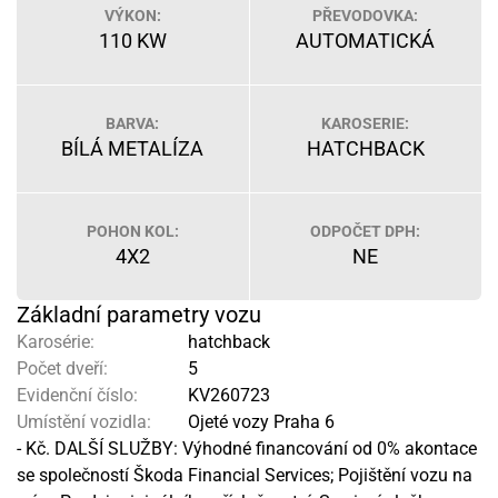
VÝKON:
PŘEVODOVKA:
110 KW
AUTOMATICKÁ
BARVA:
KAROSERIE:
BÍLÁ METALÍZA
HATCHBACK
POHON KOL:
ODPOČET DPH:
4X2
NE
Základní parametry vozu
Karosérie:
hatchback
Počet dveří:
5
Evidenční číslo:
KV260723
Umístění vozidla:
Ojeté vozy Praha 6
- Kč. DALŠÍ SLUŽBY: Výhodné financování od 0% akontace
se společností Škoda Financial Services; Pojištění vozu na