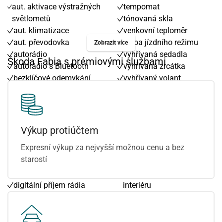
aut. aktivace výstražných
tempomat
světlometů
tónovaná skla
aut. klimatizace
venkovní teploměr
aut. převodovka
volba jízdního režimu
Zobrazit více
autorádio
vyhřívaná sedadla
Škoda Fabia s prémiovými službami
autorádio s Bluetooth
vyhřívaná zrcátka
bezklíčové odemykání
vyhřívaný volant
bezklíčové startování
výškově nastavitelná
bezklíčové startování a
sedadla
odemykání
xenonové světlomety
bluetooth
zadní stěrač
Výkup protiúčtem
centrál dálkový
7 rychlostních stupňů
Expresní výkup za nejvyšší možnou cenu a bez
centrální zamykání
Android Auto
starostí
deaktivace airbagu
Apple CarPlay
spolujezdce
ambientní osvětlení
digitální příjem rádia
interiéru
(DAB)
asistent jízdy v jízdním
dojezdové rezervní kolo
pruhu
dvouzónová klimatizace
bezdrátová nabíječka