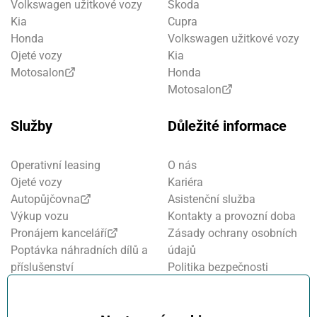
Volkswagen užitkové vozy
Škoda
Kia
Cupra
Honda
Volkswagen užitkové vozy
Ojeté vozy
Kia
Motosalon
Honda
Motosalon
Služby
Důležité informace
Operativní leasing
O nás
Ojeté vozy
Kariéra
Autopůjčovna
Asistenční služba
Výkup vozu
Kontakty a provozní doba
Pronájem kanceláří
Zásady ochrany osobních
Poptávka náhradních dílů a
údajů
příslušenství
Politika bezpečnosti
Financování a pojištění
informací
Motosalon
Nastavení cookies