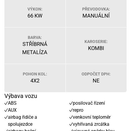
VÝKON:
PŘEVODOVKA:
66 KW
MANUÁLNÍ
BARVA:
KAROSERIE:
STŘÍBRNÁ
KOMBI
METALÍZA
POHON KOL:
ODPOČET DPH:
4X2
NE
Výbava vozu
ABS
posilovač řízení
AUX
repro
airbag řidiče a
venkovní teploměr
spolujezdce
vyhřívaná zrcátka