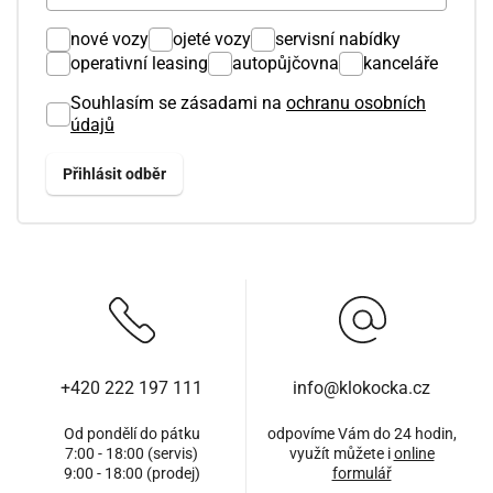
nové vozy
ojeté vozy
servisní nabídky
operativní leasing
autopůjčovna
kanceláře
Souhlasím se zásadami na
ochranu osobních
údajů
+420 222 197 111
info@klokocka.cz
Od pondělí do pátku
odpovíme Vám do 24 hodin,
7:00 - 18:00 (servis)
využít můžete i
online
9:00 - 18:00 (prodej)
formulář