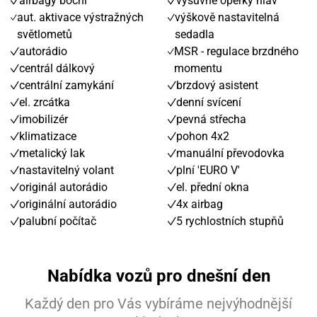
airbagy boční
výsuvné opěrky hlav
aut. aktivace výstražných
výškově nastavitelná
světlometů
sedadla
autorádio
MSR - regulace brzdného
centrál dálkový
momentu
centrální zamykání
brzdový asistent
el. zrcátka
denní svícení
imobilizér
pevná střecha
klimatizace
pohon 4x2
metalický lak
manuální převodovka
nastavitelný volant
plní 'EURO V'
originál autorádio
el. přední okna
originální autorádio
4x airbag
palubní počítač
5 rychlostních stupňů
Nabídka vozů pro dnešní den
Každý den pro Vás vybíráme nejvýhodnější