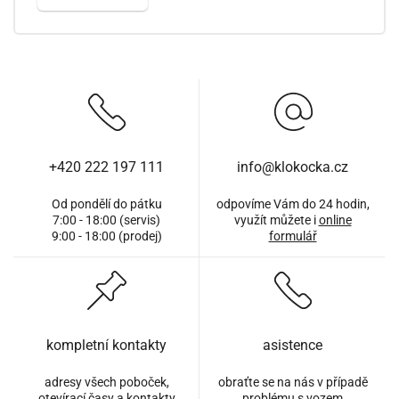
+420 222 197 111
info@klokocka.cz
Od pondělí do pátku
odpovíme Vám do 24 hodin,
7:00 - 18:00 (servis)
využít můžete i
online
9:00 - 18:00 (prodej)
formulář
kompletní kontakty
asistence
adresy všech poboček,
obraťte se na nás v případě
otevírací časy a kontakty
problému s vozem