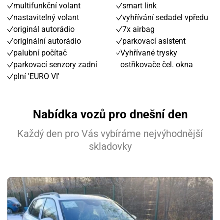
multifunkční volant
smart link
nastavitelný volant
vyhřívání sedadel vpředu
originál autorádio
7x airbag
originální autorádio
parkovací asistent
palubní počítač
Vyhřívané trysky
parkovací senzory zadní
ostřikovače čel. okna
plní 'EURO VI'
Nabídka vozů pro dnešní den
Každý den pro Vás vybíráme nejvýhodnější
skladovky