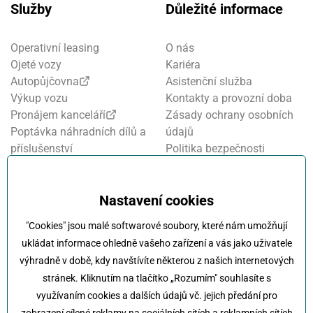
Služby
Důležité informace
Operativní leasing
O nás
Ojeté vozy
Kariéra
Autopůjčovna
Asistenční služba
Výkup vozu
Kontakty a provozní doba
Pronájem kanceláří
Zásady ochrany osobních
Poptávka náhradních dílů a
údajů
příslušenství
Politika bezpečnosti
Financování a pojištění
informací
Motosalon
Nastavení cookies
Nastavení cookies
Oznamovací systém
Projekt FVE financování
"Cookies" jsou malé softwarové soubory, které nám umožňují
Kola Klokočka - ukončení
ukládat informace ohledně vašeho zařízení a vás jako uživatele
provozu
výhradně v době, kdy navštívíte některou z našich internetových
stránek. Kliknutím na tlačítko „Rozumím" souhlasíte s
využívaním cookies a dalších údajů vč. jejich předání pro