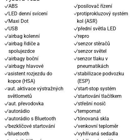
ABS
posilovač řízení
LED denní svícení
protiprokluzový systém
Maxi Dot
kol (ASR)
USB
přední světla LED
airbag kolenní
repro
airbag řidiče a
senzor stěračů
spolujezdce
senzor světel
airbagy boční
senzor tlaku v
airbagy hlavové
pneumatikách
asistent rozjezdu do
stabilizace podvozku
kopce (HSA)
(ESP)
aut. aktivace výstražných
start-stop systém
světlometů
startování tlačítkem
aut. převodovka
střešní nosič
autorádio
tempomat
autorádio s Bluetooth
tónovaná skla
bezklíčové startování
venkovní teploměr
bluetooth
vyhřívaná sedadla