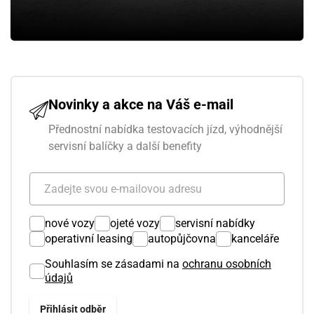
Novinky a akce na Váš e-mail
Přednostní nabídka testovacích jízd, výhodnější
servisní balíčky a další benefity
nové vozy
ojeté vozy
servisní nabídky
operativní leasing
autopůjčovna
kanceláře
Souhlasím se zásadami na
ochranu osobních
údajů