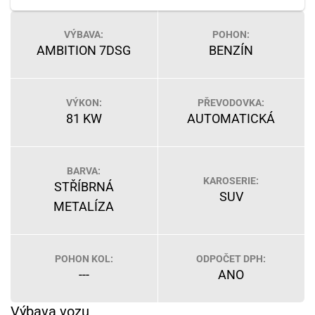
VÝBAVA:
POHON:
AMBITION 7DSG
BENZÍN
VÝKON:
PŘEVODOVKA:
81 KW
AUTOMATICKÁ
BARVA:
KAROSERIE:
STŘÍBRNÁ
SUV
METALÍZA
POHON KOL:
ODPOČET DPH:
---
ANO
Výbava vozu