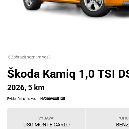
Zobrazit seznam vozů
Škoda Kamiq 1,0 TSI D
2026, 5 km
Evidenční číslo vozu:
NV2009885135
VÝBAVA:
POHO
DSG MONTE CARLO
BENZ