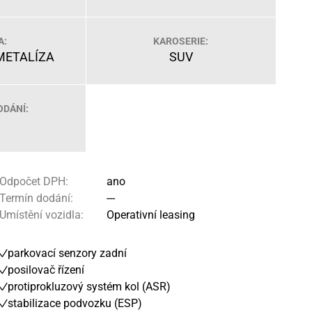
A:
KAROSERIE:
METALÍZA
SUV
ODÁNÍ:
Odpočet DPH:
ano
Termín dodání:
---
Umístění vozidla:
Operativní leasing
parkovací senzory zadní
posilovač řízení
protiprokluzový systém kol (ASR)
stabilizace podvozku (ESP)