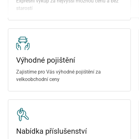
Expresní výkup za nejvyšší možnou cenu a bez
parkovací senzory přední
starostí
Výhodné pojištění
Zajistíme pro Vás výhodné pojištění za
velkoobchodní ceny
Nabídka příslušenství