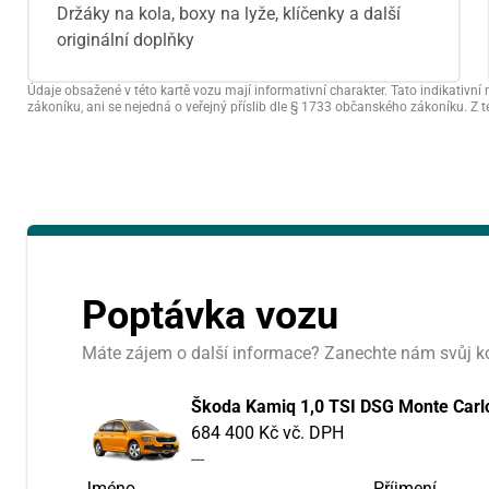
Držáky na kola, boxy na lyže, klíčenky a další
originální doplňky
Údaje obsažené v této kartě vozu mají informativní charakter. Tato indikati
zákoníku, ani se nejedná o veřejný příslib dle § 1733 občanského zákoníku. Z 
předchozí měsíc
PO
ÚT
27
28
3
4
Poptávka vozu
10
11
Máte zájem o další informace? Zanechte nám svůj k
17
18
Škoda Kamiq 1,0 TSI DSG Monte Carl
24
25
684 400 Kč vč. DPH
---
31
1
Jméno
Příjmení