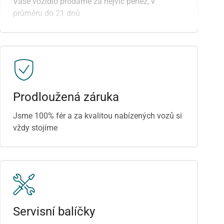
Vaše vozidlo prodáme za nejvíc peněz, v
LED adaptivní světlomety
průměru do 21 dnů
Prodloužená záruka
Jsme 100% fér a za kvalitou nabízených vozů si
vždy stojíme
Servisní balíčky