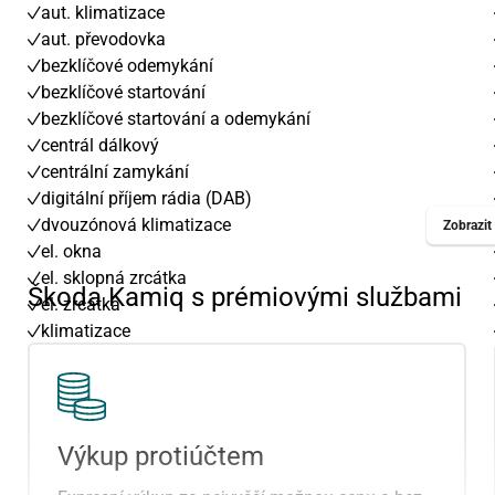
aut. klimatizace
aut. převodovka
bezklíčové odemykání
bezklíčové startování
bezklíčové startování a odemykání
centrál dálkový
centrální zamykání
digitální příjem rádia (DAB)
dvouzónová klimatizace
Zobrazit 
el. okna
el. sklopná zrcátka
Škoda Kamiq s prémiovými službami
el. zrcátka
klimatizace
litá kola
mlhovky
multifunkční volant
originál autorádio
Výkup protiúčtem
palubní počítač
parkovací kamera