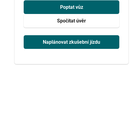
Poptat vůz
Spočítat úvěr
Naplánovat zkušební jízdu