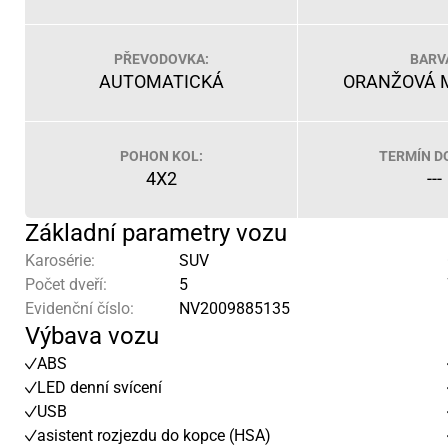
PŘEVODOVKA:
BARV
AUTOMATICKÁ
ORANŽOVÁ 
POHON KOL:
TERMÍN D
4X2
---
Základní parametry vozu
Karosérie:
SUV
Počet dveří:
5
Evidenční číslo:
NV2009885135
Výbava vozu
ABS
LED denní svícení
USB
asistent rozjezdu do kopce (HSA)