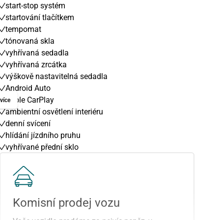
start-stop systém
startování tlačítkem
tempomat
tónovaná skla
vyhřívaná sedadla
vyhřívaná zrcátka
výškově nastavitelná sedadla
Android Auto
Apple CarPlay
více
ambientní osvětlení interiéru
denní svícení
hlídání jízdního pruhu
vyhřívané přední sklo
zadní světla LED
airbag řidiče
pohon 4x2
hlídání mrtvého úhlu
Komisní prodej vozu
výškově nastavitelné sedadlo řidiče
el. přední okna