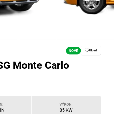
NOVÉ
Uložit
SG Monte Carlo
N:
VÝKON:
ÍN
85 KW