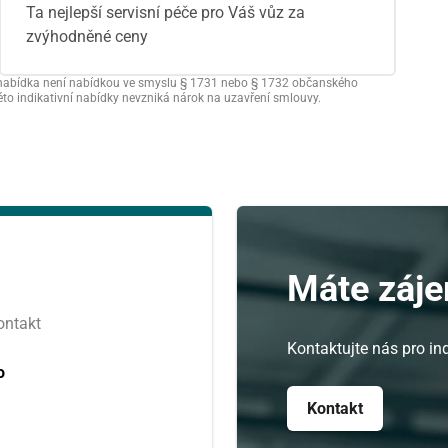
Ta nejlepší servisní péče pro Váš vůz za
zvýhodněné ceny
vní nabídka není nabídkou ve smyslu § 1731 nebo § 1732 občanského
této indikativní nabídky nevzniká nárok na uzavření smlouvy.
Srpen
ST
ČT
PÁ
29
30
31
5
6
7
Máte záje
12
13
14
ontakt
19
20
21
Kontaktujte nás pro ind
o
26
27
28
Kontakt
2
3
4