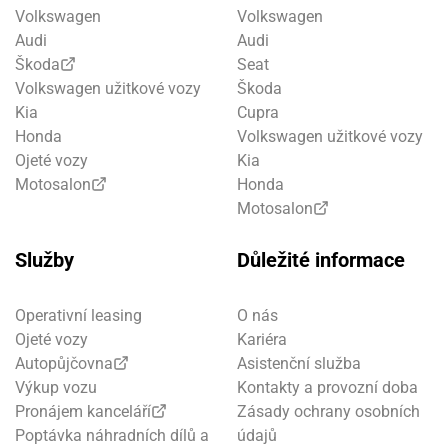
Volkswagen
Volkswagen
Audi
Audi
Škoda
Seat
Volkswagen užitkové vozy
Škoda
Kia
Cupra
Honda
Volkswagen užitkové vozy
Ojeté vozy
Kia
Motosalon
Honda
Motosalon
Služby
Důležité informace
Operativní leasing
O nás
Ojeté vozy
Kariéra
Autopůjčovna
Asistenční služba
Výkup vozu
Kontakty a provozní doba
Pronájem kanceláří
Zásady ochrany osobních
Poptávka náhradních dílů a
údajů