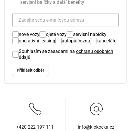
servisní balíčky a další benefity
nové vozy
ojeté vozy
servisní nabídky
operativní leasing
autopůjčovna
kanceláře
Souhlasím se zásadami na
ochranu osobních
údajů
+420 222 197 111
info@klokocka.cz