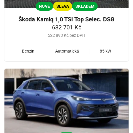
NOVÉ
SLEVA
SKLADEM
Škoda Kamiq 1,0 TSI Top Selec. DSG
632 701 Kč
522 893 Kč bez DPH
Benzín
Automatická
85 kW