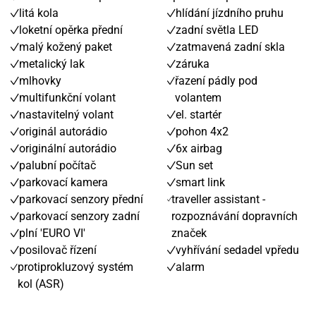
litá kola
hlídání jízdního pruhu
loketní opěrka přední
zadní světla LED
malý kožený paket
zatmavená zadní skla
metalický lak
záruka
mlhovky
řazení pádly pod
multifunkční volant
volantem
nastavitelný volant
el. startér
originál autorádio
pohon 4x2
originální autorádio
6x airbag
palubní počítač
Sun set
parkovací kamera
smart link
parkovací senzory přední
traveller assistant -
parkovací senzory zadní
rozpoznávání dopravních
plní 'EURO VI'
značek
posilovač řízení
vyhřívání sedadel vpředu
protiprokluzový systém
alarm
kol (ASR)