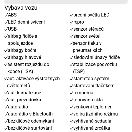
Výbava vozu
ABS
přední světla LED
LED denní svícení
repro
USB
senzor stěračů
airbag řidiče a
senzor světel
spolujezdce
senzor tlaku v
airbagy boční
pneumatikách
airbagy hlavové
sledování únavy řidiče
asistent rozjezdu do
stabilizace podvozku
kopce (HSA)
(ESP)
aut. aktivace výstražných
start-stop systém
světlometů
startování tlačítkem
aut. klimatizace
tempomat
aut. převodovka
tónovaná skla
autorádio
venkovní teploměr
autorádio s Bluetooth
volba jízdního režimu
bezklíčové odemykání
vyhřívaná sedadla
bezklíčové startování
vyhřívaná zrcátka