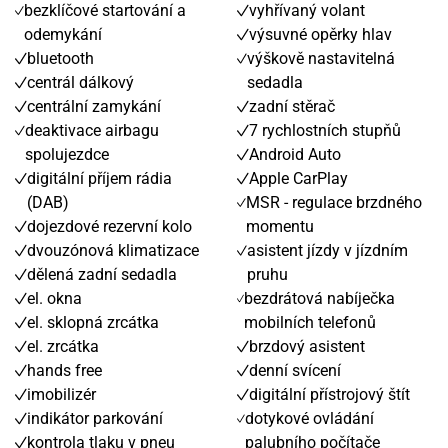
bezklíčové startování a
vyhřívaný volant
odemykání
výsuvné opěrky hlav
bluetooth
výškově nastavitelná
centrál dálkový
sedadla
centrální zamykání
zadní stěrač
deaktivace airbagu
7 rychlostních stupňů
spolujezdce
Android Auto
digitální příjem rádia
Apple CarPlay
(DAB)
MSR - regulace brzdného
dojezdové rezervní kolo
momentu
dvouzónová klimatizace
asistent jízdy v jízdním
dělená zadní sedadla
pruhu
el. okna
bezdrátová nabíječka
el. sklopná zrcátka
mobilních telefonů
el. zrcátka
brzdový asistent
hands free
denní svícení
imobilizér
digitální přístrojový štít
indikátor parkování
dotykové ovládání
kontrola tlaku v pneu
palubního počítače