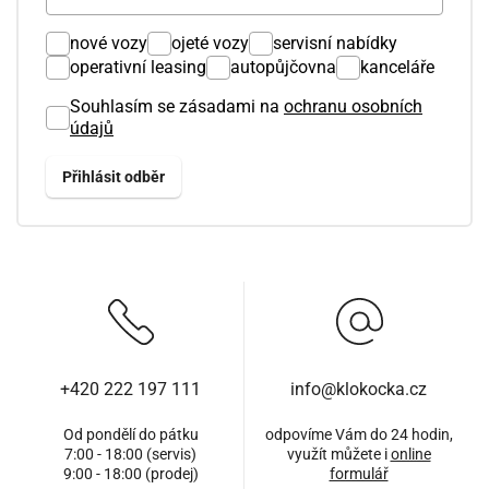
nové vozy
ojeté vozy
servisní nabídky
operativní leasing
autopůjčovna
kanceláře
Souhlasím se zásadami na
ochranu osobních
údajů
+420 222 197 111
info@klokocka.cz
Od pondělí do pátku
odpovíme Vám do 24 hodin,
7:00 - 18:00 (servis)
využít můžete i
online
9:00 - 18:00 (prodej)
formulář