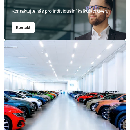
Srpen
Kontaktujte nás pro individuální kalkulaci úvěru.
PO
ÚT
ST
ČT
PÁ
SO
NE
Kontakt
27
28
29
30
31
1
2
3
4
5
6
7
8
9
10
11
12
13
14
15
16
17
18
19
20
21
22
23
24
25
26
27
28
29
30
31
1
2
3
4
5
6