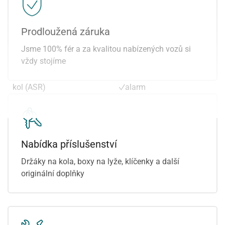
palubní počítač
střešní okno
parkovací kamera
6x airbag
parkovací senzory přední
LED matrixové světlomety
Prodloužená záruka
parkovací senzory zadní
sportovní paket
Jsme 100% fér a za kvalitou nabízených vozů si
plní 'EURO VI'
automatické parkování
vždy stojíme
posilovač řízení
parkovací asistent
protiprokluzový systém
sportovní sedadla
kol (ASR)
alarm
přední světla LED
Nabídka příslušenství
Držáky na kola, boxy na lyže, klíčenky a další
originální doplňky