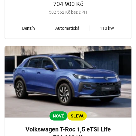
704 900 Kč
582 562 Kč bez DPH
Benzín
Automatická
110 kW
NOVÉ
SLEVA
Volkswagen T-Roc 1,5 eTSI Life