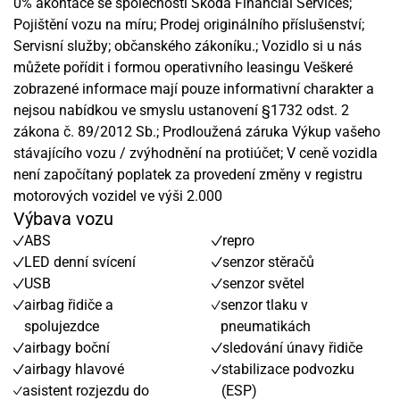
0% akontace se společností Škoda Financial Services;
Pojištění vozu na míru; Prodej originálního příslušenství;
Servisní služby; občanského zákoníku.; Vozidlo si u nás
můžete pořídit i formou operativního leasingu Veškeré
zobrazené informace mají pouze informativní charakter a
nejsou nabídkou ve smyslu ustanovení §1732 odst. 2
zákona č. 89/2012 Sb.; Prodloužená záruka Výkup vašeho
stávajícího vozu / zvýhodnění na protiúčet; V ceně vozidla
není započítaný poplatek za provedení změny v registru
motorových vozidel ve výši 2.000
Výbava vozu
ABS
repro
LED denní svícení
senzor stěračů
USB
senzor světel
airbag řidiče a
senzor tlaku v
spolujezdce
pneumatikách
airbagy boční
sledování únavy řidiče
airbagy hlavové
stabilizace podvozku
asistent rozjezdu do
(ESP)