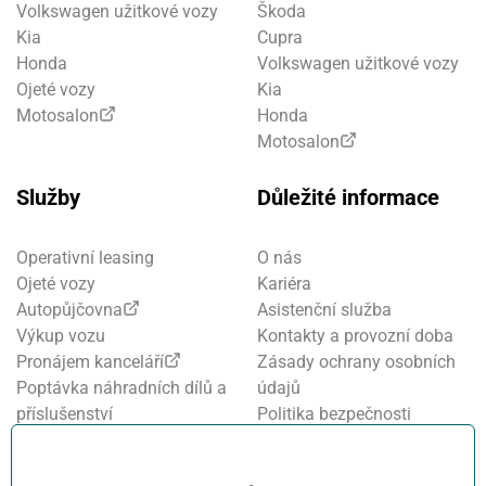
Volkswagen užitkové vozy
Škoda
Kia
Cupra
Honda
Volkswagen užitkové vozy
Ojeté vozy
Kia
Motosalon
Honda
Motosalon
Služby
Důležité informace
Operativní leasing
O nás
Ojeté vozy
Kariéra
Autopůjčovna
Asistenční služba
Výkup vozu
Kontakty a provozní doba
Pronájem kanceláří
Zásady ochrany osobních
Poptávka náhradních dílů a
údajů
příslušenství
Politika bezpečnosti
Financování a pojištění
informací
Motosalon
Nastavení cookies