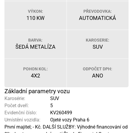
VÝKON:
PŘEVODOVKA:
110 KW
AUTOMATICKÁ
BARVA:
KAROSERIE:
ŠEDÁ METALÍZA
SUV
POHON KOL:
ODPOČET DPH:
4X2
ANO
Základní parametry vozu
Karosérie:
SUV
Počet dveří:
5
Evidenční číslo:
KV260499
Umístění vozidla:
Ojeté vozy Praha 6
První majitel; - Kč. DALŠÍ SLUŽBY: Výhodné financování od