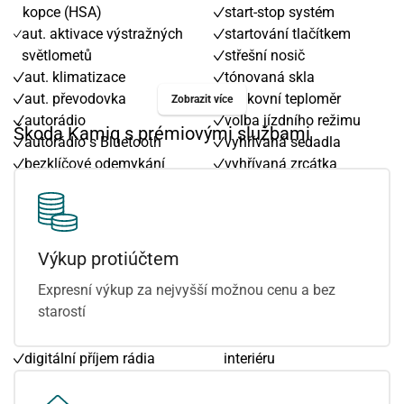
kopce (HSA)
start-stop systém
aut. aktivace výstražných
startování tlačítkem
světlometů
střešní nosič
aut. klimatizace
tónovaná skla
aut. převodovka
venkovní teploměr
Zobrazit více
autorádio
volba jízdního režimu
Škoda Kamiq s prémiovými službami
autorádio s Bluetooth
vyhřívaná sedadla
bezklíčové odemykání
vyhřívaná zrcátka
bezklíčové startování
vyhřívaný volant
bezklíčové startování a
výškově nastavitelná
odemykání
sedadla
bluetooth
zadní stěrač
Výkup protiúčtem
centrál dálkový
7 rychlostních stupňů
Expresní výkup za nejvyšší možnou cenu a bez
centrální zamykání
Android Auto
starostí
deaktivace airbagu
Apple CarPlay
spolujezdce
ambientní osvětlení
digitální příjem rádia
interiéru
(DAB)
asistent jízdy v jízdním
dojezdové rezervní kolo
pruhu