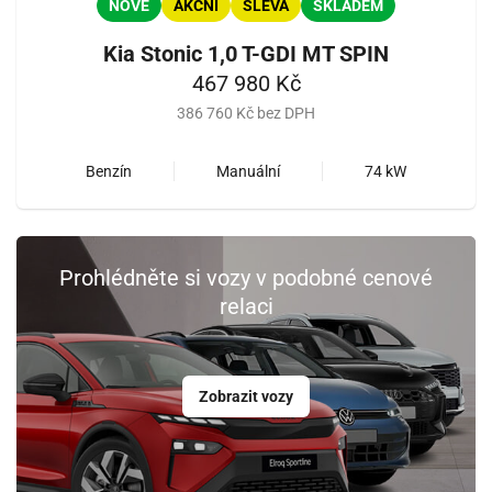
NOVÉ
AKČNÍ
SLEVA
SKLADEM
Kia Stonic 1,0 T-GDI MT SPIN
467 980 Kč
386 760 Kč bez DPH
Benzín
Manuální
74 kW
Prohlédněte si vozy v podobné cenové
relaci
Zobrazit vozy