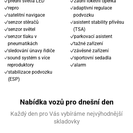
přední světla LED
zadní loketní opěrka
repro
adaptivní regulace
satelitní navigace
podvozku
senzor stěračů
asistent stability přívěsu
senzor světel
(TSA)
senzor tlaku v
parkovací asistent
pneumatikách
tažné zařízení
sledování únavy řidiče
závěsné zařízení
sound systém s více
sportovní sedadla
reproduktory
alarm
stabilizace podvozku
(ESP)
Nabídka vozů pro dnešní den
Každý den pro Vás vybíráme nejvýhodnější
skladovky