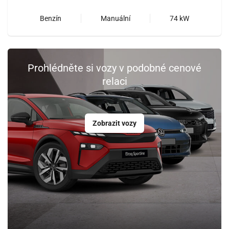
Benzín
Manuální
74 kW
Prohlédněte si vozy v podobné cenové
relaci
Zobrazit vozy