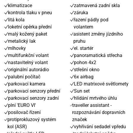
klimatizace
zatmavená zadní skla
kontrola tlaku v pneu
záruka
litá kola
řazení pádly pod
loketní opěrka přední
volantem
malý kožený paket
asistent změny jízdního
metalický lak
pruhu
mlhovky
el. startér
multifunkční volant
panoramatická střecha
nastavitelný volant
pohon 4x2
originální autorádio
střešní okno
palubní počítač
6x airbag
parkovací kamera
LED matrixové světlomety
parkovací senzory přední
Sun set
parkovací senzory zadní
hlídání mrtvého úhlu
plní 'EURO VI'
traveller assistant -
posilovač řízení
rozpoznávání dopravních
protiprokluzový systém
značek
kol (ASR)
vyhřívání sedadel vpředu