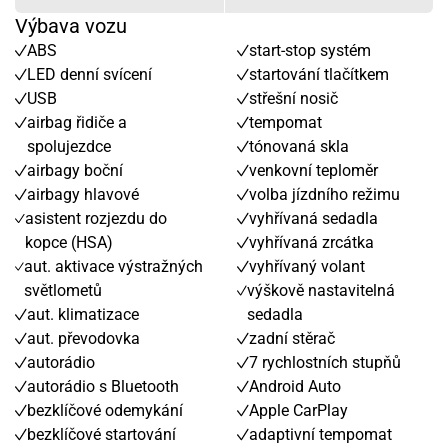
Výbava vozu
ABS
start-stop systém
LED denní svícení
startování tlačítkem
USB
střešní nosič
airbag řidiče a
tempomat
spolujezdce
tónovaná skla
airbagy boční
venkovní teploměr
airbagy hlavové
volba jízdního režimu
asistent rozjezdu do
vyhřívaná sedadla
kopce (HSA)
vyhřívaná zrcátka
aut. aktivace výstražných
vyhřívaný volant
světlometů
výškově nastavitelná
aut. klimatizace
sedadla
aut. převodovka
zadní stěrač
autorádio
7 rychlostních stupňů
autorádio s Bluetooth
Android Auto
bezklíčové odemykání
Apple CarPlay
bezklíčové startování
adaptivní tempomat