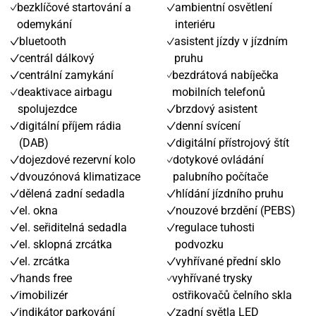
bezklíčové startování a
ambientní osvětlení
odemykání
interiéru
bluetooth
asistent jízdy v jízdním
centrál dálkový
pruhu
centrální zamykání
bezdrátová nabíječka
deaktivace airbagu
mobilních telefonů
spolujezdce
brzdový asistent
digitální příjem rádia
denní svícení
(DAB)
digitální přístrojový štít
dojezdové rezervní kolo
dotykové ovládání
dvouzónová klimatizace
palubního počítače
dělená zadní sedadla
hlídání jízdního pruhu
el. okna
nouzové brzdění (PEBS)
el. seřiditelná sedadla
regulace tuhosti
el. sklopná zrcátka
podvozku
el. zrcátka
vyhřívané přední sklo
hands free
vyhřívané trysky
imobilizér
ostřikovačů čelního skla
indikátor parkování
zadní světla LED