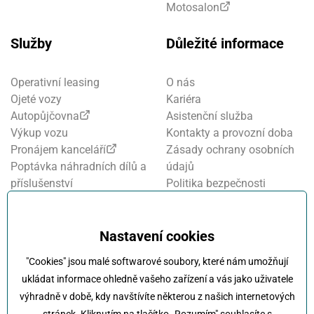
Motosalon
Služby
Důležité informace
Operativní leasing
O nás
Ojeté vozy
Kariéra
Autopůjčovna
Asistenční služba
Výkup vozu
Kontakty a provozní doba
Pronájem kanceláří
Zásady ochrany osobních
Poptávka náhradních dílů a
údajů
příslušenství
Politika bezpečnosti
Financování a pojištění
informací
Motosalon
Nastavení cookies
Oznamovací systém
Nastavení cookies
Projekt FVE financování
"Cookies" jsou malé softwarové soubory, které nám umožňují
Kola Klokočka - ukončení
ukládat informace ohledně vašeho zařízení a vás jako uživatele
provozu
výhradně v době, kdy navštívíte některou z našich internetových