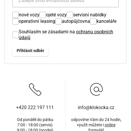
nové vozy
ojeté vozy
servisní nabídky
operativní leasing
autopůjčovna
kanceláře
Souhlasím se zásadami na
ochranu osobních
údajů
+420 222 197 111
info@klokocka.cz
Od pondělí do pátku
odpovíme Vám do 24 hodin,
7:00 - 18:00 (servis)
využít můžete i
online
9:00 - 18:00 (prodej)
formulář