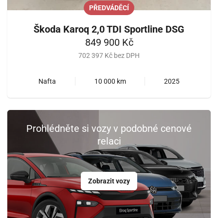
PŘEDVÁDĚCÍ
Škoda Karoq 2,0 TDI Sportline DSG
849 900 Kč
702 397 Kč bez DPH
Nafta
10 000 km
2025
Prohlédněte si vozy v podobné cenové
relaci
Zobrazit vozy