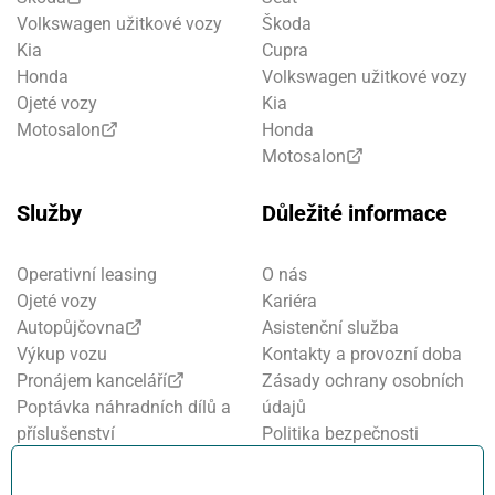
Volkswagen užitkové vozy
Škoda
Kia
Cupra
Honda
Volkswagen užitkové vozy
Ojeté vozy
Kia
Motosalon
Honda
Motosalon
Služby
Důležité informace
Operativní leasing
O nás
Ojeté vozy
Kariéra
Autopůjčovna
Asistenční služba
Výkup vozu
Kontakty a provozní doba
Pronájem kanceláří
Zásady ochrany osobních
Poptávka náhradních dílů a
údajů
příslušenství
Politika bezpečnosti
Financování a pojištění
informací
Motosalon
Nastavení cookies