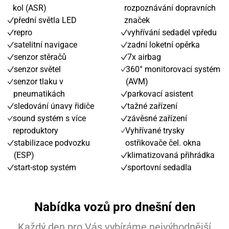
kol (ASR)
rozpoznávání dopravních
přední světla LED
značek
repro
vyhřívání sedadel vpředu
satelitní navigace
zadní loketní opěrka
senzor stěračů
7x airbag
senzor světel
360° monitorovací systém
senzor tlaku v
(AVM)
pneumatikách
parkovací asistent
sledování únavy řidiče
tažné zařízení
sound systém s více
závěsné zařízení
reproduktory
Vyhřívané trysky
stabilizace podvozku
ostřikovače čel. okna
(ESP)
klimatizovaná přihrádka
start-stop systém
sportovní sedadla
Nabídka vozů pro dnešní den
Každý den pro Vás vybíráme nejvýhodnější