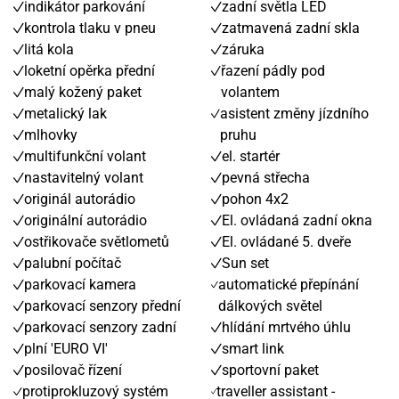
indikátor parkování
zadní světla LED
kontrola tlaku v pneu
zatmavená zadní skla
litá kola
záruka
loketní opěrka přední
řazení pádly pod
malý kožený paket
volantem
metalický lak
asistent změny jízdního
mlhovky
pruhu
multifunkční volant
el. startér
nastavitelný volant
pevná střecha
originál autorádio
pohon 4x2
originální autorádio
El. ovládaná zadní okna
ostřikovače světlometů
El. ovládané 5. dveře
palubní počítač
Sun set
parkovací kamera
automatické přepínání
parkovací senzory přední
dálkových světel
parkovací senzory zadní
hlídání mrtvého úhlu
plní 'EURO VI'
smart link
posilovač řízení
sportovní paket
protiprokluzový systém
traveller assistant -