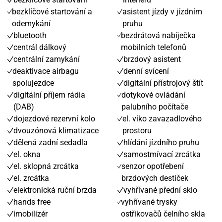
bezklíčové startování a
asistent jízdy v jízdním
odemykání
pruhu
bluetooth
bezdrátová nabíječka
centrál dálkový
mobilních telefonů
centrální zamykání
brzdový asistent
deaktivace airbagu
denní svícení
spolujezdce
digitální přístrojový štít
digitální příjem rádia
dotykové ovládání
(DAB)
palubního počítače
dojezdové rezervní kolo
el. víko zavazadlového
dvouzónová klimatizace
prostoru
dělená zadní sedadla
hlídání jízdního pruhu
el. okna
samostmívací zrcátka
el. sklopná zrcátka
senzor opotřebení
el. zrcátka
brzdových destiček
elektronická ruční brzda
vyhřívané přední sklo
hands free
vyhřívané trysky
imobilizér
ostřikovačů čelního skla