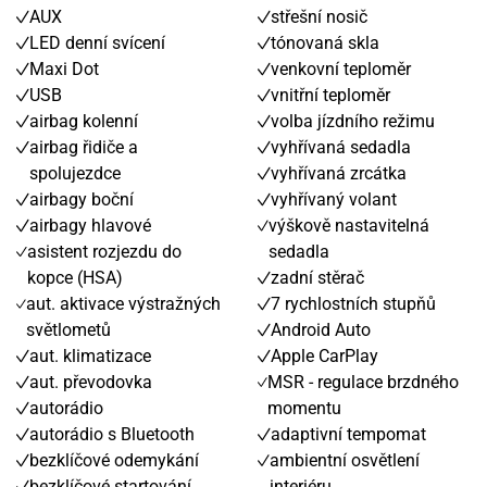
AUX
střešní nosič
LED denní svícení
tónovaná skla
Maxi Dot
venkovní teploměr
USB
vnitřní teploměr
airbag kolenní
volba jízdního režimu
airbag řidiče a
vyhřívaná sedadla
spolujezdce
vyhřívaná zrcátka
airbagy boční
vyhřívaný volant
airbagy hlavové
výškově nastavitelná
asistent rozjezdu do
sedadla
kopce (HSA)
zadní stěrač
aut. aktivace výstražných
7 rychlostních stupňů
světlometů
Android Auto
aut. klimatizace
Apple CarPlay
aut. převodovka
MSR - regulace brzdného
autorádio
momentu
autorádio s Bluetooth
adaptivní tempomat
bezklíčové odemykání
ambientní osvětlení
bezklíčové startování
interiéru