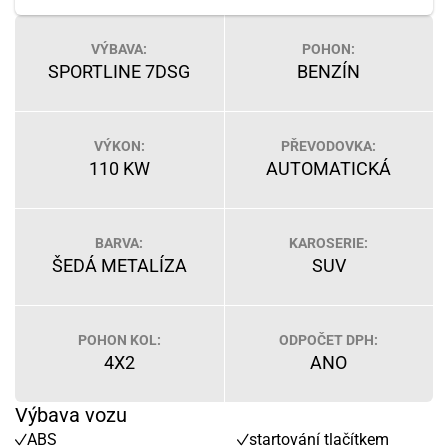
VÝBAVA:
POHON:
SPORTLINE 7DSG
BENZÍN
VÝKON:
PŘEVODOVKA:
110 KW
AUTOMATICKÁ
BARVA:
KAROSERIE:
ŠEDÁ METALÍZA
SUV
POHON KOL:
ODPOČET DPH:
4X2
ANO
Výbava vozu
ABS
startování tlačítkem