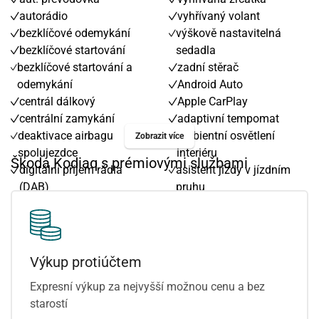
autorádio
vyhřívaný volant
bezklíčové odemykání
výškově nastavitelná
bezklíčové startování
sedadla
bezklíčové startování a
zadní stěrač
odemykání
Android Auto
centrál dálkový
Apple CarPlay
centrální zamykání
adaptivní tempomat
deaktivace airbagu
ambientní osvětlení
Zobrazit více
spolujezdce
interiéru
Škoda Kodiaq s prémiovými službami
digitální příjem rádia
asistent jízdy v jízdním
(DAB)
pruhu
dojezdové rezervní kolo
bezdrátová nabíječka
el. okna
mobilních telefonů
el. seřiditelná sedadla
denní svícení
el. sklopná zrcátka
el. víko zavazadlového
Výkup protiúčtem
elektronická ruční brzda
prostoru
Expresní výkup za nejvyšší možnou cenu a bez
imobilizér
head-up display
starostí
klimatizace
hlídání jízdního pruhu