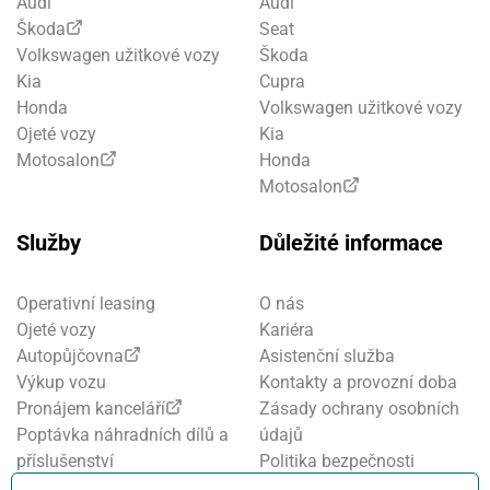
Audi
Audi
Škoda
Seat
Volkswagen užitkové vozy
Škoda
Kia
Cupra
Honda
Volkswagen užitkové vozy
Ojeté vozy
Kia
Motosalon
Honda
Motosalon
Služby
Důležité informace
Operativní leasing
O nás
Ojeté vozy
Kariéra
Autopůjčovna
Asistenční služba
Výkup vozu
Kontakty a provozní doba
Pronájem kanceláří
Zásady ochrany osobních
Poptávka náhradních dílů a
údajů
příslušenství
Politika bezpečnosti
Financování a pojištění
informací