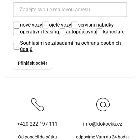
nové vozy
ojeté vozy
servisní nabídky
operativní leasing
autopůjčovna
kanceláře
Souhlasím se zásadami na
ochranu osobních
údajů
+420 222 197 111
info@klokocka.cz
Od pondělí do pátku
odpovíme Vám do 24 hodin,