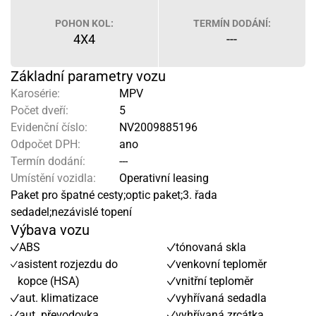
POHON KOL:
TERMÍN DODÁNÍ:
4X4
---
Základní parametry vozu
Karosérie:
MPV
Počet dveří:
5
Evidenční číslo:
NV2009885196
Odpočet DPH:
ano
Termín dodání:
---
Umístění vozidla:
Operativní leasing
Paket pro špatné cesty;optic paket;3. řada
sedadel;nezávislé topení
Výbava vozu
ABS
tónovaná skla
asistent rozjezdu do
venkovní teploměr
kopce (HSA)
vnitřní teploměr
aut. klimatizace
vyhřívaná sedadla
aut. převodovka
vyhřívaná zrcátka