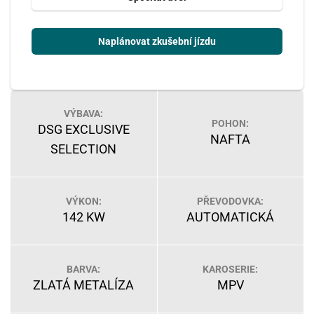
Naplánovat zkušební jízdu
VÝBAVA:
POHON:
DSG EXCLUSIVE
NAFTA
SELECTION
VÝKON:
PŘEVODOVKA:
142 KW
AUTOMATICKÁ
BARVA:
KAROSERIE:
ZLATÁ METALÍZA
MPV