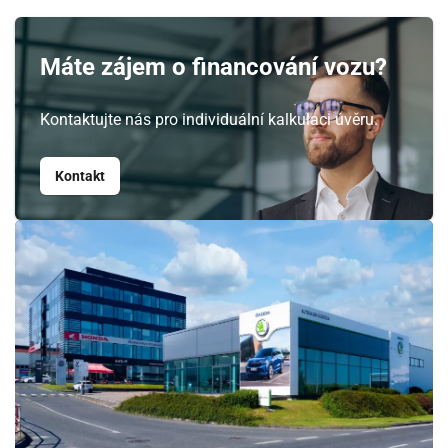
Máte zájem o financování vozu?
Kontaktujte nás pro individuální kalkulaci úvěru.
Kontakt
Srpen
PO
ÚT
ST
ČT
PÁ
SO
NE
27
28
29
30
31
1
2
3
4
5
6
7
8
9