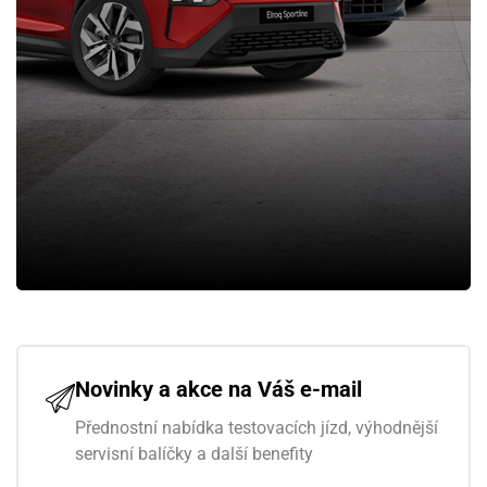
Novinky a akce na Váš e-mail
Přednostní nabídka testovacích jízd, výhodnější
servisní balíčky a další benefity