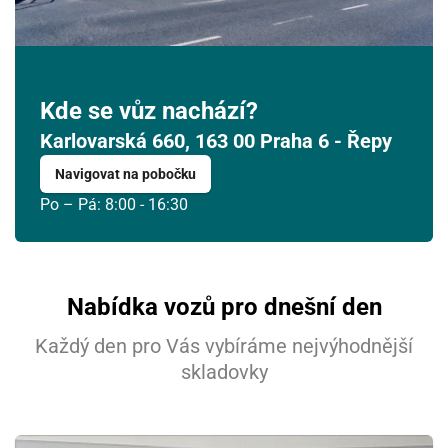
10
11
12
13
14
15
16
17
18
19
20
21
22
23
24
25
26
27
28
29
30
Kde se vůz nachází?
Karlovarská 660, 163 00 Praha 6 - Řepy
31
1
2
3
4
5
6
Navigovat na pobočku
Po – Pá: 8:00 - 16:30
Nabídka vozů pro dnešní den
Každý den pro Vás vybíráme nejvýhodnější
skladovky