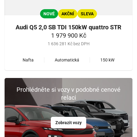
NOVÉ
AKČNÍ
SLEVA
Audi Q5 2,0 SB TDI 150kW quattro STR
1 979 900 Kč
1 636 281 Kč bez DPH
Nafta
Automatická
150 kW
Prohlédněte si vozy v podobné cenové
relaci
Zobrazit vozy