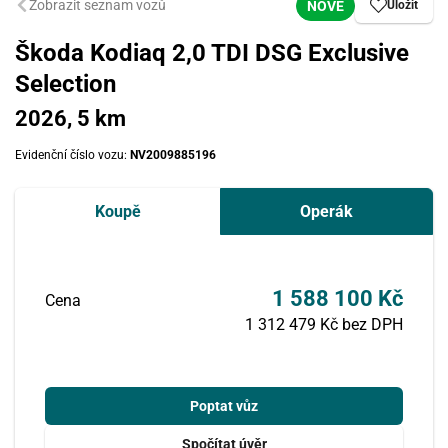
Zobrazit seznam vozů
NOVÉ
Uložit
Škoda Kodiaq 2,0 TDI DSG Exclusive
Selection
2026, 5 km
Evidenční číslo vozu:
NV2009885196
Koupě
Operák
1 588 100 Kč
Cena
1 312 479 Kč bez DPH
Poptat vůz
Spočítat úvěr