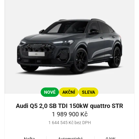
NOVÉ
AKČNÍ
SLEVA
Audi Q5 2,0 SB TDI 150kW quattro STR
1 989 900 Kč
1 644 545 Kč bez DPH
Nafta
Automatická
0 kW