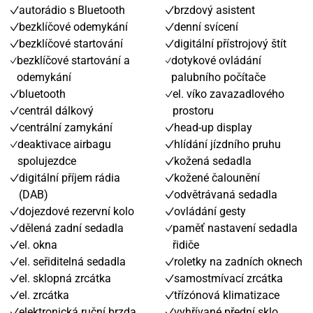
autorádio s Bluetooth
brzdový asistent
bezklíčové odemykání
denní svícení
bezklíčové startování
digitální přístrojový štít
bezklíčové startování a
dotykové ovládání
odemykání
palubního počítače
bluetooth
el. víko zavazadlového
centrál dálkový
prostoru
centrální zamykání
head-up display
deaktivace airbagu
hlídání jízdního pruhu
spolujezdce
kožená sedadla
digitální příjem rádia
kožené čalounění
(DAB)
odvětrávaná sedadla
dojezdové rezervní kolo
ovládání gesty
dělená zadní sedadla
paměť nastavení sedadla
el. okna
řidiče
el. seřiditelná sedadla
roletky na zadních oknech
el. sklopná zrcátka
samostmívací zrcátka
el. zrcátka
třízónová klimatizace
elektronická ruční brzda
vyhřívané přední sklo