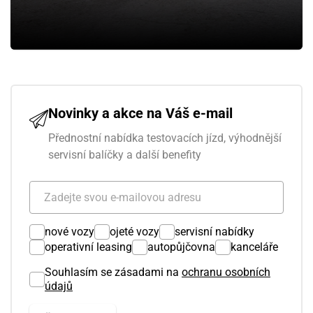
Novinky a akce na Váš e-mail
Přednostní nabídka testovacích jízd, výhodnější
servisní balíčky a další benefity
nové vozy
ojeté vozy
servisní nabídky
operativní leasing
autopůjčovna
kanceláře
Souhlasím se zásadami na
ochranu osobních
údajů