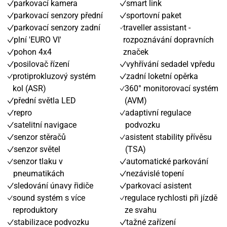
parkovací kamera
smart link
parkovací senzory přední
sportovní paket
parkovací senzory zadní
traveller assistant -
plní 'EURO VI'
rozpoznávání dopravních
pohon 4x4
značek
posilovač řízení
vyhřívání sedadel vpředu
protiprokluzový systém
zadní loketní opěrka
kol (ASR)
360° monitorovací systém
přední světla LED
(AVM)
repro
adaptivní regulace
satelitní navigace
podvozku
senzor stěračů
asistent stability přívěsu
senzor světel
(TSA)
senzor tlaku v
automatické parkování
pneumatikách
nezávislé topení
sledování únavy řidiče
parkovací asistent
sound systém s více
regulace rychlosti při jízdě
reproduktory
ze svahu
stabilizace podvozku
tažné zařízení