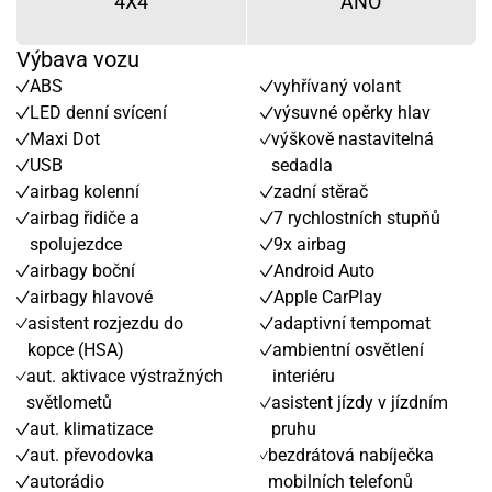
4X4
ANO
Výbava vozu
ABS
vyhřívaný volant
LED denní svícení
výsuvné opěrky hlav
Maxi Dot
výškově nastavitelná
USB
sedadla
airbag kolenní
zadní stěrač
airbag řidiče a
7 rychlostních stupňů
spolujezdce
9x airbag
airbagy boční
Android Auto
airbagy hlavové
Apple CarPlay
asistent rozjezdu do
adaptivní tempomat
kopce (HSA)
ambientní osvětlení
aut. aktivace výstražných
interiéru
světlometů
asistent jízdy v jízdním
aut. klimatizace
pruhu
aut. převodovka
bezdrátová nabíječka
autorádio
mobilních telefonů