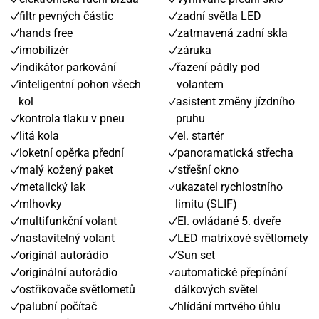
filtr pevných částic
zadní světla LED
hands free
zatmavená zadní skla
imobilizér
záruka
indikátor parkování
řazení pádly pod
inteligentní pohon všech
volantem
kol
asistent změny jízdního
kontrola tlaku v pneu
pruhu
litá kola
el. startér
loketní opěrka přední
panoramatická střecha
malý kožený paket
střešní okno
metalický lak
ukazatel rychlostního
mlhovky
limitu (SLIF)
multifunkční volant
El. ovládané 5. dveře
nastavitelný volant
LED matrixové světlomety
originál autorádio
Sun set
originální autorádio
automatické přepínání
ostřikovače světlometů
dálkových světel
palubní počítač
hlídání mrtvého úhlu