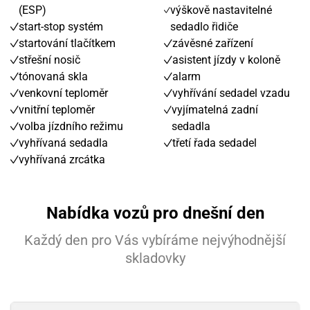
(ESP)
výškově nastavitelné
start-stop systém
sedadlo řidiče
startování tlačítkem
závěsné zařízení
střešní nosič
asistent jízdy v koloně
tónovaná skla
alarm
venkovní teploměr
vyhřívání sedadel vzadu
vnitřní teploměr
vyjímatelná zadní
volba jízdního režimu
sedadla
vyhřívaná sedadla
třetí řada sedadel
vyhřívaná zrcátka
Nabídka vozů pro dnešní den
Každý den pro Vás vybíráme nejvýhodnější
skladovky