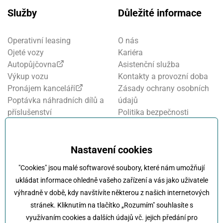
Služby
Důležité informace
Operativní leasing
O nás
Ojeté vozy
Kariéra
Autopůjčovna
Asistenční služba
Výkup vozu
Kontakty a provozní doba
Pronájem kanceláří
Zásady ochrany osobních
Poptávka náhradních dílů a
údajů
příslušenství
Politika bezpečnosti
Financování a pojištění
informací
Motosalon
Nastavení cookies
Oznamovací systém
Nastavení cookies
Projekt FVE financování
"Cookies" jsou malé softwarové soubory, které nám umožňují
Kola Klokočka - ukončení
ukládat informace ohledně vašeho zařízení a vás jako uživatele
provozu
výhradně v době, kdy navštívíte některou z našich internetových
stránek. Kliknutím na tlačítko „Rozumím" souhlasíte s
využívaním cookies a dalších údajů vč. jejich předání pro