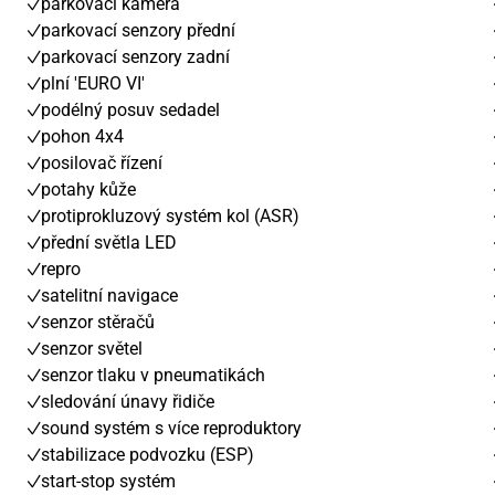
parkovací kamera
parkovací senzory přední
parkovací senzory zadní
plní 'EURO VI'
podélný posuv sedadel
pohon 4x4
posilovač řízení
potahy kůže
protiprokluzový systém kol (ASR)
přední světla LED
repro
satelitní navigace
senzor stěračů
senzor světel
senzor tlaku v pneumatikách
sledování únavy řidiče
sound systém s více reproduktory
stabilizace podvozku (ESP)
start-stop systém