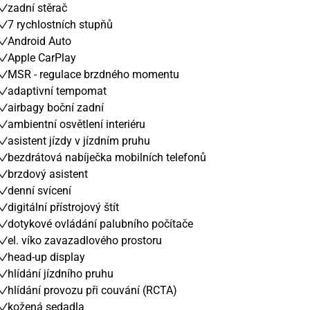
zadní stěrač
7 rychlostních stupňů
Android Auto
Apple CarPlay
MSR - regulace brzdného momentu
adaptivní tempomat
airbagy boční zadní
ambientní osvětlení interiéru
asistent jízdy v jízdním pruhu
bezdrátová nabíječka mobilních telefonů
brzdový asistent
denní svícení
digitální přístrojový štít
dotykové ovládání palubního počítače
el. víko zavazadlového prostoru
head-up display
hlídání jízdního pruhu
hlídání provozu při couvání (RCTA)
kožená sedadla