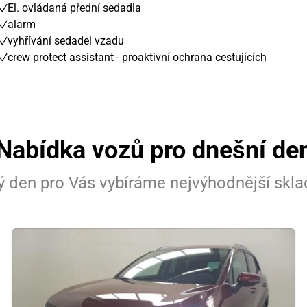
El. ovládaná přední sedadla
alarm
vyhřívání sedadel vzadu
crew protect assistant - proaktivní ochrana cestujících
Nabídka vozů pro dnešní de
 den pro Vás vybíráme nejvýhodnější skl