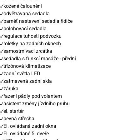
kožené čalounění
odvětrávaná sedadla
paměť nastavení sedadla řidiče
polohovací sedadla
regulace tuhosti podvozku
roletky na zadních oknech
samostmívací zrcátka
sedadla s funkcí masáže - přední
třízónová klimatizace
zadní světla LED
zatmavená zadní skla
záruka
řazení pádly pod volantem
asistent změny jízdního pruhu
el. startér
pevná střecha
El. ovládaná zadní okna
El. ovládané 5. dveře