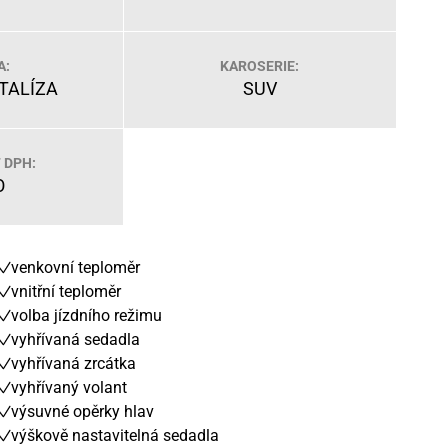
A:
KAROSERIE:
TALÍZA
SUV
 DPH:
O
venkovní teploměr
vnitřní teploměr
volba jízdního režimu
vyhřívaná sedadla
vyhřívaná zrcátka
vyhřívaný volant
výsuvné opěrky hlav
výškově nastavitelná sedadla