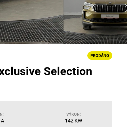
PRODÁNO
xclusive Selection
N:
VÝKON:
TA
142 KW