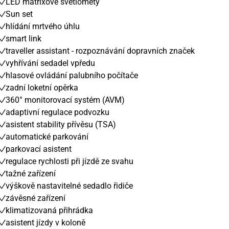
LED matrixové světlomety
Sun set
hlídání mrtvého úhlu
smart link
traveller assistant - rozpoznávání dopravních značek
vyhřívání sedadel vpředu
hlasové ovládání palubního počítače
zadní loketní opěrka
360° monitorovací systém (AVM)
adaptivní regulace podvozku
asistent stability přívěsu (TSA)
automatické parkování
parkovací asistent
regulace rychlosti při jízdě ze svahu
tažné zařízení
výškově nastavitelné sedadlo řidiče
závěsné zařízení
klimatizovaná přihrádka
asistent jízdy v koloně