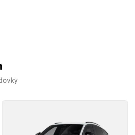
n
adovky