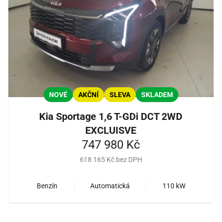
NOVÉ
AKČNÍ
SLEVA
SKLADEM
Kia Sportage 1,6 T-GDi DCT 2WD
EXCLUISVE
747 980 Kč
618 165 Kč bez DPH
Benzín
Automatická
110 kW