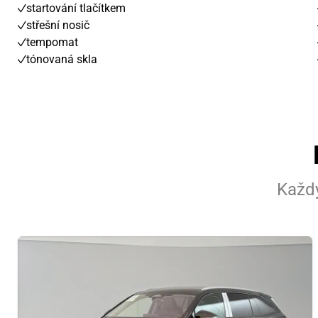
startování tlačítkem
střešní nosič
tempomat
tónovaná skla
Každý