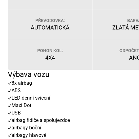
PŘEVODOVKA:
BARV
AUTOMATICKÁ
ZLATÁ ME
POHON KOL:
ODPOČET
4X4
AN
Výbava vozu
8x airbag
ABS
LED denní svícení
Maxi Dot
USB
airbag řidiče a spolujezdce
airbagy boční
airbagy hlavové