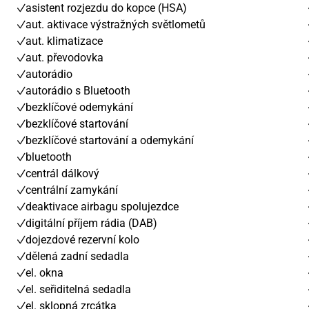
asistent rozjezdu do kopce (HSA)
aut. aktivace výstražných světlometů
aut. klimatizace
aut. převodovka
autorádio
autorádio s Bluetooth
bezklíčové odemykání
bezklíčové startování
bezklíčové startování a odemykání
bluetooth
centrál dálkový
centrální zamykání
deaktivace airbagu spolujezdce
digitální příjem rádia (DAB)
dojezdové rezervní kolo
dělená zadní sedadla
el. okna
el. seřiditelná sedadla
el. sklopná zrcátka