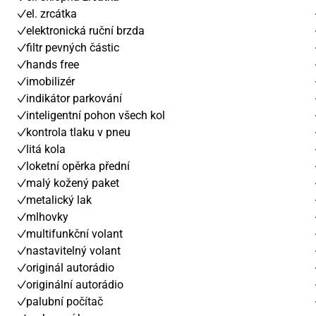
el. zrcátka
elektronická ruční brzda
filtr pevných částic
hands free
imobilizér
indikátor parkování
inteligentní pohon všech kol
kontrola tlaku v pneu
litá kola
loketní opěrka přední
malý kožený paket
metalický lak
mlhovky
multifunkční volant
nastavitelný volant
originál autorádio
originální autorádio
palubní počítač